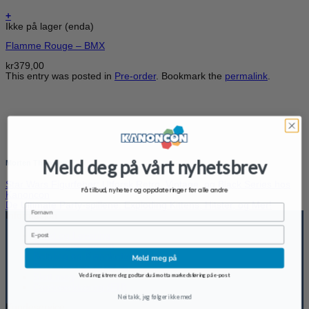
+
Ikke på lager (enda)
Flamme Rouge – BMX
kr
379,00
This entry was posted in
Pre-order
. Bookmark the
permalink
.
Meld deg på vårt nyhetsbrev
Morten Thomsen
Star Wars Figurfeber: Utforsk Retro, Vintage, og Black Series hos
Få tilbud, nyheter og oppdateringer før alle andre
Kanoncon
De Ultimate Party-spillene: Exploding Kittens, Hitster, og Mer!
Fornavn
Informasjon
Email
Frakt og Levering
Retur og angrerett
Betaling og Kjøpsbetingelser
Meld meg på
Personvernserklæring
Slett meg
Ved å registrere deg godtar du å motta markedsføring på e-post
Cookieerklæring (EU)
Nei takk, jeg følger ikke med
Kundeservice