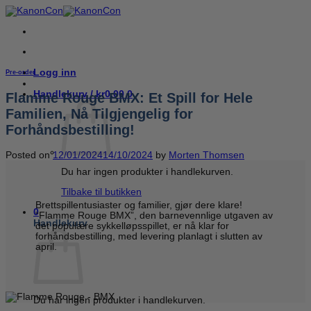
Skip
to
content
Logg inn
Pre-order
Handlekurv /
kr
0,00
0
Flamme Rouge BMX: Et Spill for Hele
Familien, Nå Tilgjengelig for
Forhåndsbestilling!
Posted on
12/01/2024
14/10/2024
by
Morten Thomsen
Du har ingen produkter i handlekurven.
Tilbake til butikken
Brettspillentusiaster og familier, gjør dere klare!
0
“Flamme Rouge BMX”, den barnevennlige utgaven av
Handlekurv
det populære sykkelløpsspillet, er nå klar for
forhåndsbestilling, med levering planlagt i slutten av
april.
Du har ingen produkter i handlekurven.