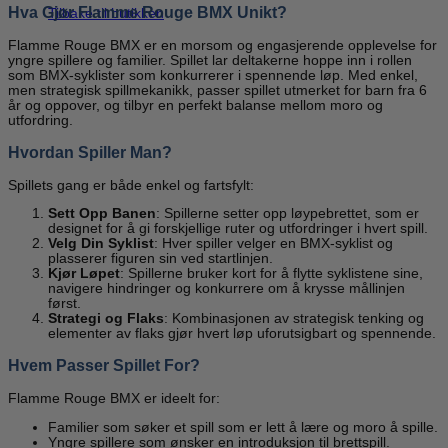
Hva Gjør Flamme Rouge BMX Unikt?
Tilbake til butikken
Flamme Rouge BMX er en morsom og engasjerende opplevelse for
yngre spillere og familier. Spillet lar deltakerne hoppe inn i rollen
som BMX-syklister som konkurrerer i spennende løp. Med enkel,
men strategisk spillmekanikk, passer spillet utmerket for barn fra 6
år og oppover, og tilbyr en perfekt balanse mellom moro og
utfordring.
Hvordan Spiller Man?
Spillets gang er både enkel og fartsfylt:
Sett Opp Banen
: Spillerne setter opp løypebrettet, som er
designet for å gi forskjellige ruter og utfordringer i hvert spill.
Velg Din Syklist
: Hver spiller velger en BMX-syklist og
plasserer figuren sin ved startlinjen.
Kjør Løpet
: Spillerne bruker kort for å flytte syklistene sine,
navigere hindringer og konkurrere om å krysse mållinjen
først.
Strategi og Flaks
: Kombinasjonen av strategisk tenking og
elementer av flaks gjør hvert løp uforutsigbart og spennende.
Hvem Passer Spillet For?
Flamme Rouge BMX er ideelt for:
Familier som søker et spill som er lett å lære og moro å spille.
Yngre spillere som ønsker en introduksjon til brettspill.