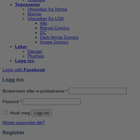
Tegneserier
Utgivelser fra Norge
Manga
Utgivelser fra USA
Alle
Marvel Comics
DC
Dark Horse Comics
Image Comics
Leker
Diecast
Plushies
Logg inn
Login with
Facebook
Logg inn
Påkrevd
Brukernavn eller e-postadresse
*
Påkrevd
Passord
*
Husk meg
Logg inn
Mistet passordet ditt?
Registrer