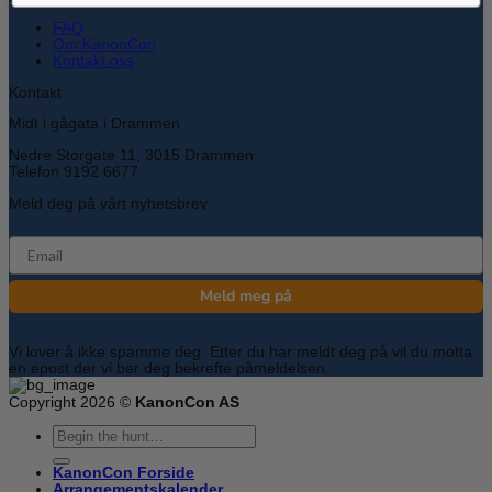
FAQ
Om KanonCon
Kontakt oss
Kontakt
Midt i gågata i Drammen
Nedre Storgate 11, 3015 Drammen
Telefon 9192 6677
Meld deg på vårt nyhetsbrev
email
Meld meg på
Vi lover å ikke spamme deg. Etter du har meldt deg på vil du motta
en epost der vi ber deg bekrefte påmeldelsen.
Copyright 2026 ©
KanonCon AS
Søk
etter:
KanonCon Forside
Arrangementskalender