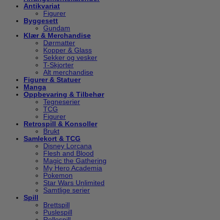
Antikvariat
Figurer
Byggesett
Gundam
Klær & Merchandise
Dørmatter
Kopper & Glass
Sekker og vesker
T-Skjorter
Alt merchandise
Figurer & Statuer
Manga
Oppbevaring & Tilbehør
Tegneserier
TCG
Figurer
Retrospill & Konsoller
Brukt
Samlekort & TCG
Disney Lorcana
Flesh and Blood
Magic the Gathering
My Hero Academia
Pokemon
Star Wars Unlimited
Samtlige serier
Spill
Brettspill
Puslespill
Rollespill