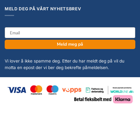
MELD DEG PÅ VÅRT NYHETSBREV
email
Meld meg på
Vi lover å ikke spamme deg. Etter du har meldt deg på vil du
motta en epost der vi ber deg bekrefte påmeldelsen.
Copyright 2026 ©
KanonCon AS