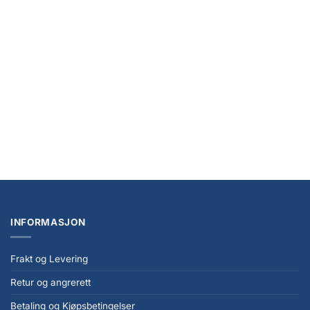
Ultimate Guard Flexxfolio 360 18-Pocket Xenoskin – Rød
kr
329,00
INFORMASJON
Frakt og Levering
Retur og angrerett
Betaling og Kjøpsbetingelser