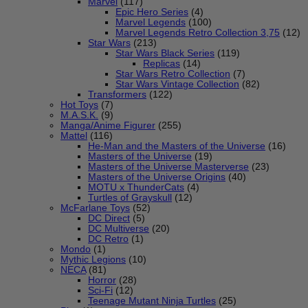
Marvel
(117)
Epic Hero Series
(4)
Marvel Legends
(100)
Marvel Legends Retro Collection 3,75
(12)
Star Wars
(213)
Star Wars Black Series
(119)
Replicas
(14)
Star Wars Retro Collection
(7)
Star Wars Vintage Collection
(82)
Transformers
(122)
Hot Toys
(7)
M.A.S.K.
(9)
Manga/Anime Figurer
(255)
Mattel
(116)
He-Man and the Masters of the Universe
(16)
Masters of the Universe
(19)
Masters of the Universe Masterverse
(23)
Masters of the Universe Origins
(40)
MOTU x ThunderCats
(4)
Turtles of Grayskull
(12)
McFarlane Toys
(52)
DC Direct
(5)
DC Multiverse
(20)
DC Retro
(1)
Mondo
(1)
Mythic Legions
(10)
NECA
(81)
Horror
(28)
Sci-Fi
(12)
Teenage Mutant Ninja Turtles
(25)