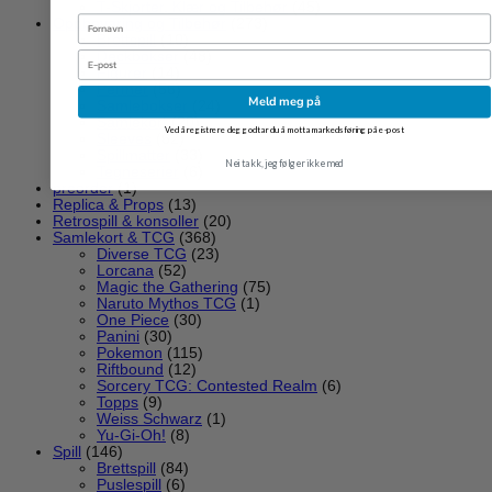
T-Skjorter, Klær og Tilbehør
(45)
Fornavn
Oppbevaring og Tilbehør
(273)
Brettspill
(10)
Deckbokser
(48)
Email
Figurer
(14)
Permer
(56)
Meld meg på
Samlebokser
(24)
Samlekort
(20)
Ved å registrere deg godtar du å motta markedsføring på e-post
Sleeves
(62)
Spillmatter
(33)
Nei takk, jeg følger ikke med
Tegneserier
(6)
preorder
(1)
Replica & Props
(13)
Retrospill & konsoller
(20)
Samlekort & TCG
(368)
Diverse TCG
(23)
Lorcana
(52)
Magic the Gathering
(75)
Naruto Mythos TCG
(1)
One Piece
(30)
Panini
(30)
Pokemon
(115)
Riftbound
(12)
Sorcery TCG: Contested Realm
(6)
Topps
(9)
Weiss Schwarz
(1)
Yu-Gi-Oh!
(8)
Spill
(146)
Brettspill
(84)
Puslespill
(6)