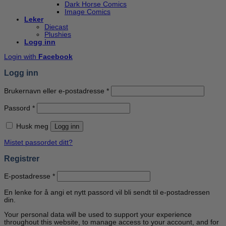
Dark Horse Comics
Image Comics
Leker
Diecast
Plushies
Logg inn
Login with
Facebook
Logg inn
Påkrevd
Brukernavn eller e-postadresse
*
Påkrevd
Passord
*
Husk meg
Logg inn
Mistet passordet ditt?
Registrer
Påkrevd
E-postadresse
*
En lenke for å angi et nytt passord vil bli sendt til e-postadressen
din.
Your personal data will be used to support your experience
throughout this website, to manage access to your account, and for