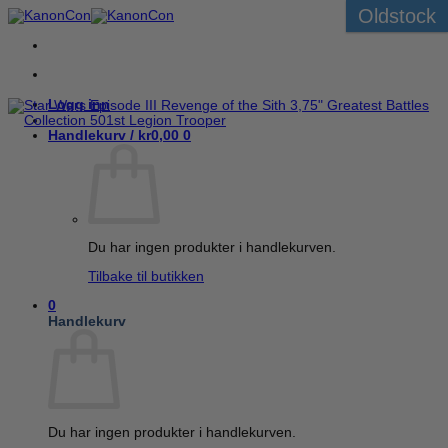
Oldstock
Skip
to
content
Logg inn
Handlekurv /
kr
0,00
0
Du har ingen produkter i handlekurven.
Tilbake til butikken
0
Handlekurv
Du har ingen produkter i handlekurven.