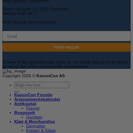
Midt i gågata i Drammen
Nedre Storgate 11, 3015 Drammen
Telefon 9192 6677
Meld deg på vårt nyhetsbrev
email
Meld meg på
Vi lover å ikke spamme deg. Etter du har meldt deg på vil du motta
en epost der vi ber deg bekrefte påmeldelsen.
Copyright 2026 ©
KanonCon AS
Søk
etter:
KanonCon Forside
Arrangementskalender
Antikvariat
Figurer
Byggesett
Gundam
Klær & Merchandise
Dørmatter
Kopper & Glass