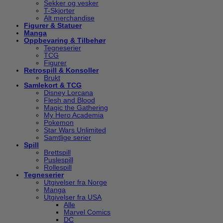
Sekker og vesker
T-Skjorter
Alt merchandise
Figurer & Statuer
Manga
Oppbevaring & Tilbehør
Tegneserier
TCG
Figurer
Retrospill & Konsoller
Brukt
Samlekort & TCG
Disney Lorcana
Flesh and Blood
Magic the Gathering
My Hero Academia
Pokemon
Star Wars Unlimited
Samtlige serier
Spill
Brettspill
Puslespill
Rollespill
Tegneserier
Utgivelser fra Norge
Manga
Utgivelser fra USA
Alle
Marvel Comics
DC