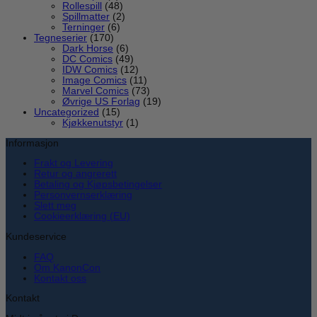
Rollespill
(48)
Spillmatter
(2)
Terninger
(6)
Tegneserier
(170)
Dark Horse
(6)
DC Comics
(49)
IDW Comics
(12)
Image Comics
(11)
Marvel Comics
(73)
Øvrige US Forlag
(19)
Uncategorized
(15)
Kjøkkenutstyr
(1)
Informasjon
Frakt og Levering
Retur og angrerett
Betaling og Kjøpsbetingelser
Personvernserklæring
Slett meg
Cookieerklæring (EU)
Kundeservice
FAQ
Om KanonCon
Kontakt oss
Kontakt