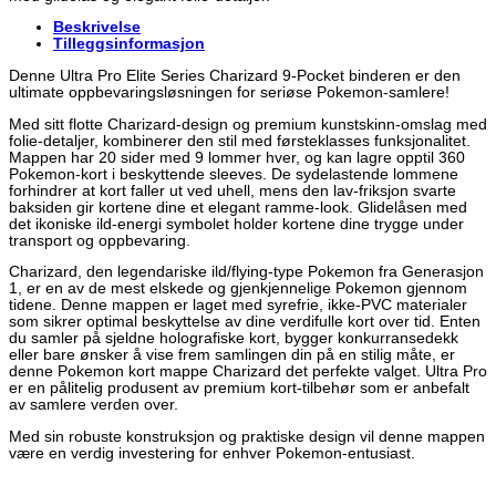
Beskrivelse
Tilleggsinformasjon
Denne Ultra Pro Elite Series Charizard 9-Pocket binderen er den
ultimate oppbevaringsløsningen for seriøse Pokemon-samlere!
Med sitt flotte Charizard-design og premium kunstskinn-omslag med
folie-detaljer, kombinerer den stil med førsteklasses funksjonalitet.
Mappen har 20 sider med 9 lommer hver, og kan lagre opptil 360
Pokemon-kort i beskyttende sleeves. De sydelastende lommene
forhindrer at kort faller ut ved uhell, mens den lav-friksjon svarte
baksiden gir kortene dine et elegant ramme-look. Glidelåsen med
det ikoniske ild-energi symbolet holder kortene dine trygge under
transport og oppbevaring.
Charizard, den legendariske ild/flying-type Pokemon fra Generasjon
1, er en av de mest elskede og gjenkjennelige Pokemon gjennom
tidene. Denne mappen er laget med syrefrie, ikke-PVC materialer
som sikrer optimal beskyttelse av dine verdifulle kort over tid. Enten
du samler på sjeldne holografiske kort, bygger konkurransedekk
eller bare ønsker å vise frem samlingen din på en stilig måte, er
denne Pokemon kort mappe Charizard det perfekte valget. Ultra Pro
er en pålitelig produsent av premium kort-tilbehør som er anbefalt
av samlere verden over.
Med sin robuste konstruksjon og praktiske design vil denne mappen
være en verdig investering for enhver Pokemon-entusiast.