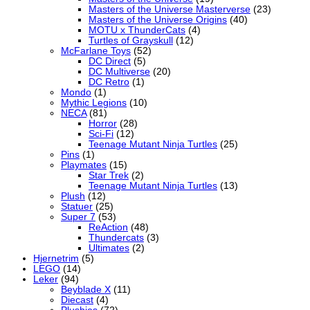
Masters of the Universe Masterverse
(23)
Masters of the Universe Origins
(40)
MOTU x ThunderCats
(4)
Turtles of Grayskull
(12)
McFarlane Toys
(52)
DC Direct
(5)
DC Multiverse
(20)
DC Retro
(1)
Mondo
(1)
Mythic Legions
(10)
NECA
(81)
Horror
(28)
Sci-Fi
(12)
Teenage Mutant Ninja Turtles
(25)
Pins
(1)
Playmates
(15)
Star Trek
(2)
Teenage Mutant Ninja Turtles
(13)
Plush
(12)
Statuer
(25)
Super 7
(53)
ReAction
(48)
Thundercats
(3)
Ultimates
(2)
Hjernetrim
(5)
LEGO
(14)
Leker
(94)
Beyblade X
(11)
Diecast
(4)