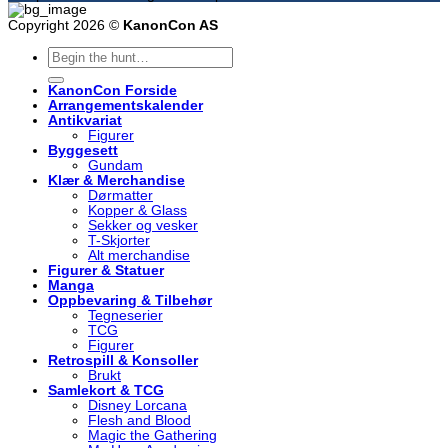
Copyright 2026 ©
KanonCon AS
Søk
etter:
KanonCon Forside
Arrangementskalender
Antikvariat
Figurer
Byggesett
Gundam
Klær & Merchandise
Dørmatter
Kopper & Glass
Sekker og vesker
T-Skjorter
Alt merchandise
Figurer & Statuer
Manga
Oppbevaring & Tilbehør
Tegneserier
TCG
Figurer
Retrospill & Konsoller
Brukt
Samlekort & TCG
Disney Lorcana
Flesh and Blood
Magic the Gathering