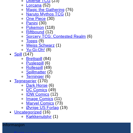
Diverse TCG
(23)
Lorcana
(52)
Magic the Gathering
(76)
Naruto Mythos TCG
(1)
One Piece
(30)
Panini
(30)
Pokemon
(118)
Riftbound
(12)
Sorcery TCG: Contested Realm
(6)
Topps
(9)
Weiss Schwarz
(1)
Yu-Gi-Oh!
(8)
Spill
(147)
Brettspill
(84)
Puslespill
(6)
Rollespill
(49)
Spillmatter
(2)
Terninger
(6)
Tegneserier
(170)
Dark Horse
(6)
DC Comics
(49)
IDW Comics
(12)
Image Comics
(11)
Marvel Comics
(73)
Øvrige US Forlag
(19)
Uncategorized
(16)
Kjøkkenutstyr
(1)
Informasjon