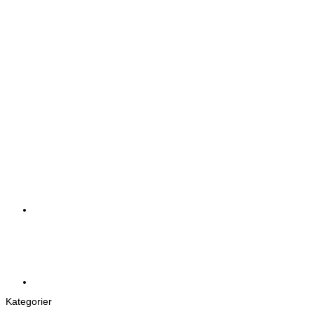
+
Ultimate Guard Flexxfolio 360 18-Pocket Xenoskin – Rød
kr
329,00
Kategorier