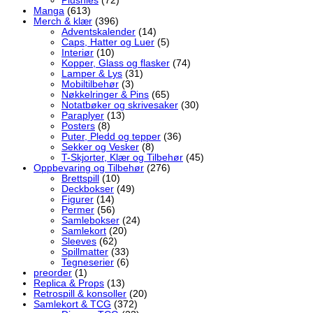
Plushies
(72)
Manga
(613)
Merch & klær
(396)
Adventskalender
(14)
Caps, Hatter og Luer
(5)
Interiør
(10)
Kopper, Glass og flasker
(74)
Lamper & Lys
(31)
Mobiltilbehør
(3)
Nøkkelringer & Pins
(65)
Notatbøker og skrivesaker
(30)
Paraplyer
(13)
Posters
(8)
Puter, Pledd og tepper
(36)
Sekker og Vesker
(8)
T-Skjorter, Klær og Tilbehør
(45)
Oppbevaring og Tilbehør
(276)
Brettspill
(10)
Deckbokser
(49)
Figurer
(14)
Permer
(56)
Samlebokser
(24)
Samlekort
(20)
Sleeves
(62)
Spillmatter
(33)
Tegneserier
(6)
preorder
(1)
Replica & Props
(13)
Retrospill & konsoller
(20)
Samlekort & TCG
(372)