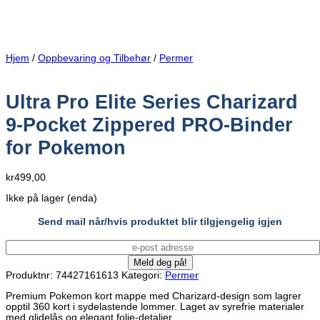
Hjem
/
Oppbevaring og Tilbehør
/
Permer
Ultra Pro Elite Series Charizard
9-Pocket Zippered PRO-Binder
for Pokemon
kr
499,00
Ikke på lager (enda)
Send mail når/hvis produktet blir tilgjengelig igjen
Produktnr:
74427161613
Kategori:
Permer
Premium Pokemon kort mappe med Charizard-design som lagrer
opptil 360 kort i sydelastende lommer. Laget av syrefrie materialer
med glidelås og elegant folie-detaljer.