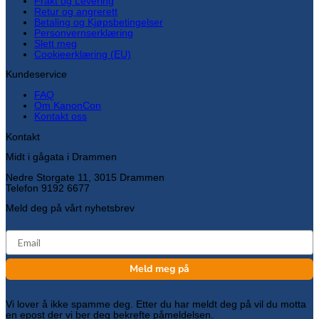
Frakt og Levering
Retur og angrerett
Betaling og Kjøpsbetingelser
Personvernserklæring
Slett meg
Cookieerklæring (EU)
Kundeservice
FAQ
Om KanonCon
Kontakt oss
Kontakt
Midt i gågata i Drammen
Nedre Storgate 11, 3015 Drammen
Telefon 9192 6677
Meld deg på vårt nyhetsbrev
email
Meld meg på
Vi lover å ikke spamme deg. Etter du har meldt deg på vil du motta
en epost der vi ber deg bekrefte påmeldelsen.