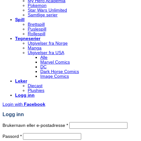
My Hero Academia
Pokemon
Star Wars Unlimited
Samtlige serier
Spill
Brettspill
Puslespill
Rollespill
Tegneserier
Utgivelser fra Norge
Manga
Utgivelser fra USA
Alle
Marvel Comics
DC
Dark Horse Comics
Image Comics
Leker
Diecast
Plushies
Logg inn
Login with
Facebook
Logg inn
Påkrevd
Brukernavn eller e-postadresse
*
Påkrevd
Passord
*