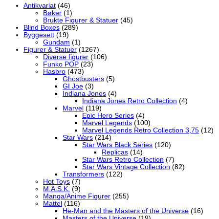
Antikvariat
(46)
Bøker
(1)
Brukte Figurer & Statuer
(45)
Blind Boxes
(289)
Byggesett
(19)
Gundam
(1)
Figurer & Statuer
(1267)
Diverse figurer
(106)
Funko POP
(23)
Hasbro
(473)
Ghostbusters
(5)
GI Joe
(3)
Indiana Jones
(4)
Indiana Jones Retro Collection
(4)
Marvel
(119)
Epic Hero Series
(4)
Marvel Legends
(100)
Marvel Legends Retro Collection 3,75
(12)
Star Wars
(214)
Star Wars Black Series
(120)
Replicas
(14)
Star Wars Retro Collection
(7)
Star Wars Vintage Collection
(82)
Transformers
(122)
Hot Toys
(7)
M.A.S.K.
(9)
Manga/Anime Figurer
(255)
Mattel
(116)
He-Man and the Masters of the Universe
(16)
Masters of the Universe
(19)