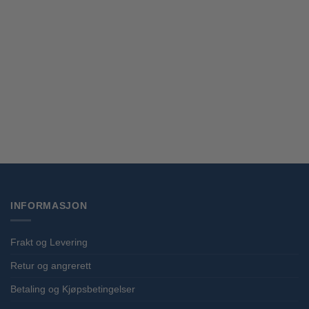
Demon Slayer: Kimetsu no Yaiba Luminasta PVC Statue Shinobu Kocho 18
cm
kr
399,00
INFORMASJON
Frakt og Levering
Retur og angrerett
Betaling og Kjøpsbetingelser