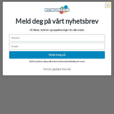
Meld deg på vårt nyhetsbrev
Få tilbud, nyheter og oppdateringer før alle andre
Fornavn
NYHET
Email
Good Smile Nendoroid Plus FERN Rubber Mascot – Frieren: Beyond
Journey’s End
Meld meg på
kr
199,00
Ved å registrere deg godtar du å motta markedsføring på e-post
Nei takk, jeg følger ikke med