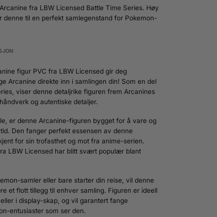
v Arcanine fra LBW Licensed Battle Time Series. Høy
gjør denne til en perfekt samlegenstand for Pokemon-
SJON
nine figur PVC fra LBW Licensed gir deg
ge Arcanine direkte inn i samlingen din! Som en del
ries, viser denne detaljrike figuren frem Arcanines
åndverk og autentiske detaljer.
le, er denne Arcanine-figuren bygget for å vare og
 tid. Den fanger perfekt essensen av denne
jent for sin trofasthet og mot fra anime-serien.
fra LBW Licensed har blitt svært populær blant
mon-samler eller bare starter din reise, vil denne
t flott tillegg til enhver samling. Figuren er ideell
d eller i display-skap, og vil garantert fange
on-entusiaster som ser den.