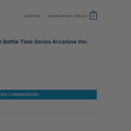
LOGG INN
HANDLEKURV /
KR
0,00
0
Battle Time Series Arcanine Ver.
Series Arcanine Ver. PVC Figure antall
EGG I HANDLEKURV