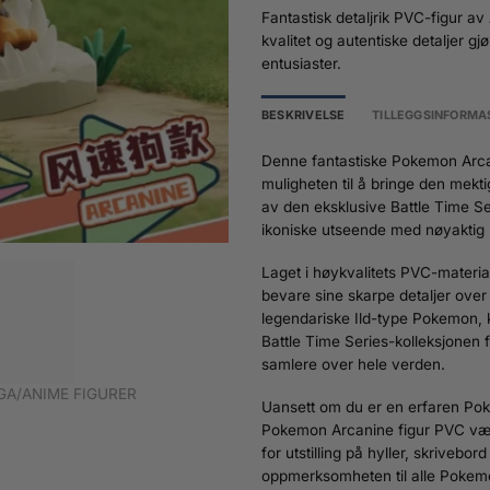
Fantastisk detaljrik PVC-figur a
kvalitet og autentiske detaljer 
entusiaster.
BESKRIVELSE
TILLEGGSINFORMA
Denne fantastiske Pokemon Arca
muligheten til å bringe den mekti
av den eksklusive Battle Time Se
ikoniske utseende med nøyaktig h
Laget i høykvalitets PVC-materia
bevare sine skarpe detaljer over
legendariske Ild-type Pokemon, k
Battle Time Series-kolleksjonen 
samlere over hele verden.
A/ANIME FIGURER
Uansett om du er en erfaren Poke
Pokemon Arcanine figur PVC være e
for utstilling på hyller, skrivebor
oppmerksomheten til alle Pokem