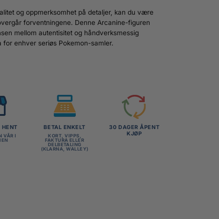
litet og oppmerksomhet på detaljer, kan du være
m overgår forventningene. Denne Arcanine-figuren
nsen mellom autentisitet og håndverksmessig
ha for enhver seriøs Pokemon-samler.
G HENT
BETAL ENKELT
30 DAGER ÅPENT
KJØP
N VÅR I
KORT, VIPPS,
MEN
FAKTURA ELLER
DELBETALING
(KLARNA, WALLEY)