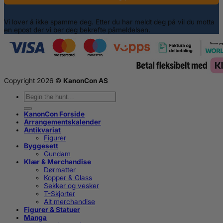
Vi lover å ikke spamme deg. Etter du har meldt deg på vil du motta
en epost der vi ber deg bekrefte påmeldelsen.
Copyright 2026 ©
KanonCon AS
Søk
etter:
KanonCon Forside
Arrangementskalender
Antikvariat
Figurer
Byggesett
Gundam
Klær & Merchandise
Dørmatter
Kopper & Glass
Sekker og vesker
T-Skjorter
Alt merchandise
Figurer & Statuer
Manga