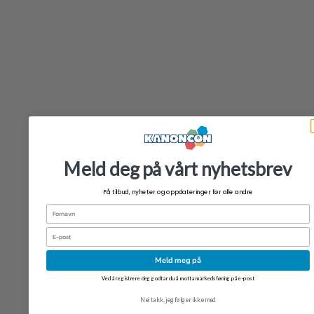
+
My Hero Academia The Amazing Heroes PVC Statue
Izuku Midoriya 15 cm
kr
499,00
Meld deg på vårt nyhetsbrev
Få tilbud, nyheter og oppdateringer før alle andre
Fornavn
Email
+
Dandadan Trio-Try-iT PVC Statue Aira (transformed) 19
Meld meg på
cm
Ved å registrere deg godtar du å motta markedsføring på e-post
kr
399,00
Nei takk, jeg følger ikke med