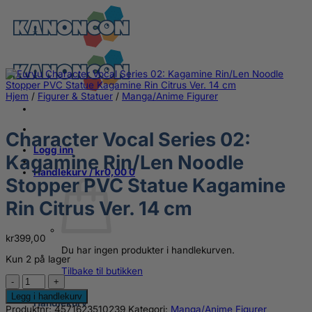
Skip
to
content
Hjem
/
Figurer & Statuer
/
Manga/Anime Figurer
Character Vocal Series 02:
Logg inn
Kagamine Rin/Len Noodle
Handlekurv /
kr
0,00
0
Stopper PVC Statue Kagamine
Rin Citrus Ver. 14 cm
kr
399,00
Du har ingen produkter i handlekurven.
Kun 2 på lager
Tilbake til butikken
Character
Vocal
0
Legg i handlekurv
Series
Handlekurv
Produktnr:
4571623510239
Kategori:
Manga/Anime Figurer