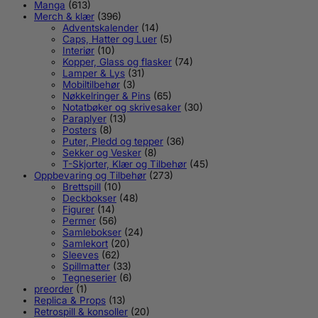
Manga
(613)
Merch & klær
(396)
Adventskalender
(14)
Caps, Hatter og Luer
(5)
Interiør
(10)
Kopper, Glass og flasker
(74)
Lamper & Lys
(31)
Mobiltilbehør
(3)
Nøkkelringer & Pins
(65)
Notatbøker og skrivesaker
(30)
Paraplyer
(13)
Posters
(8)
Puter, Pledd og tepper
(36)
Sekker og Vesker
(8)
T-Skjorter, Klær og Tilbehør
(45)
Oppbevaring og Tilbehør
(273)
Brettspill
(10)
Deckbokser
(48)
Figurer
(14)
Permer
(56)
Samlebokser
(24)
Samlekort
(20)
Sleeves
(62)
Spillmatter
(33)
Tegneserier
(6)
preorder
(1)
Replica & Props
(13)
Retrospill & konsoller
(20)