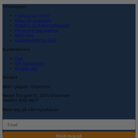
Informasjon
Frakt og Levering
Retur og angrerett
Betaling og Kjøpsbetingelser
Personvernserklæring
Slett meg
Cookieerklæring (EU)
Kundeservice
FAQ
Om KanonCon
Kontakt oss
Kontakt
Midt i gågata i Drammen
Nedre Storgate 11, 3015 Drammen
Telefon 9192 6677
Meld deg på vårt nyhetsbrev
email
Meld meg på