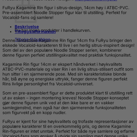
02:
Kagamine
FuRyu Kagamine Rin figur i sitrus-design, 14cm høy i ATBC-PVC.
Rin/Len
Pre-assemblert Noodle Stopper figur klar til utstilling. Perfekt for
Noodle
Vocaloid-fans og samlere!
Stopper
PVC
Beskrivelse
Statue
Du har ingen produkter i handlekurven.
Tilleggsinformasjon
Kagamine
Rin
Tilbake til butikken
Denne fantastiske Kagamine Rin figur 14cm fra FuRyu bringer den
Citrus
elskede Vocaloid-karakteren til live i en herlig sitrus-inspirert design!
Ver.
Som del av den populære Noodle Stopper serien, kombinerer
14
denne figuren perfekt utstillingskvalitet med praktisk funksjonalitet.
cm
antall
Kagamine Rin figur 14cm er ekspert håndverket i høykvalitets
ATBC-PVC-materiale og viser Rin i en livlig sitrus-stilisert outfit som
hun sitter i en sjarmerende pose. Med sin karakteristiske blonde
hår, blå øyne og energiske uttrykk, fanger denne figuren perfekt
Rins livlige personlighet fra Vocaloid-universet.
Som en pre-assemblert figur er dette produktet klart til utstilling rett
ut av esken – ingen montering kreves! Noodle Stopper-konseptet
gjør denne figuren unik ved at den ikke bare er en vakker
samlegjenstnd, men også har den sjarmerende funksjonaliteten
som figurvekt på en kopp nudler.
FuRyu er kjent for sine høykvalitets og trofaste representasjoner av
populære karakterer til en overkommelig pris, og denne Kagamine
Rin-figuren er intet unntak. Perfekt for både nye samlere og erfarne
Vocaloid-fans som ønsker å utvide sin samling med denne unike