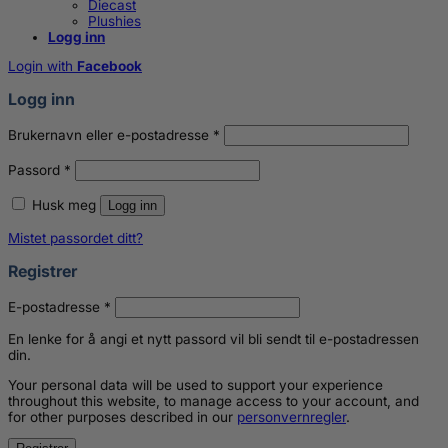
Diecast
Plushies
Logg inn
Login with
Facebook
Logg inn
Påkrevd
Brukernavn eller e-postadresse
*
Påkrevd
Passord
*
Husk meg
Logg inn
Mistet passordet ditt?
Registrer
Påkrevd
E-postadresse
*
En lenke for å angi et nytt passord vil bli sendt til e-postadressen
din.
Your personal data will be used to support your experience
throughout this website, to manage access to your account, and
for other purposes described in our
personvernregler
.