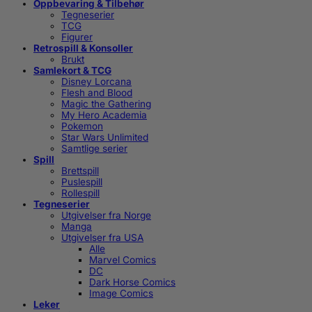
Oppbevaring & Tilbehør
Tegneserier
TCG
Figurer
Retrospill & Konsoller
Brukt
Samlekort & TCG
Disney Lorcana
Flesh and Blood
Magic the Gathering
My Hero Academia
Pokemon
Star Wars Unlimited
Samtlige serier
Spill
Brettspill
Puslespill
Rollespill
Tegneserier
Utgivelser fra Norge
Manga
Utgivelser fra USA
Alle
Marvel Comics
DC
Dark Horse Comics
Image Comics
Leker