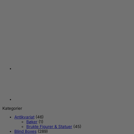
+
Demon Slayer: Kimetsu no Yaiba Luminasta PVC Statue
Shinobu Kocho 18 cm
NYHET
NYHET
NYHET
NYHET
NYHET
NYHET
NYHET
NYHET
kr
399,00
Kategorier
Antikvariat
(46)
Bøker
(1)
Brukte Figurer & Statuer
(45)
Blind Boxes
(289)