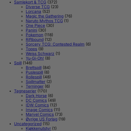
Samlekort & TCG
(372)
Diverse TCG
(23)
Lorcana
(52)
Magic the Gathering
(76)
Naruto Mythos TCG
(1)
One Piece
(30)
Panini
(30)
Pokemon
(118)
Riftbound
(12)
Sorcery TCG: Contested Realm
(6)
Topps
(9)
Weiss Schwarz
(1)
Yu-Gi-Oh!
(8)
Spill
(146)
Brettspill
(84)
Puslespill
(6)
Rollespill
(48)
Spillmatter
(2)
Terninger
(6)
Tegneserier
(170)
Dark Horse
(6)
DC Comics
(49)
IDW Comics
(12)
Image Comics
(11)
Marvel Comics
(73)
Øvrige US Forlag
(19)
Uncategorized
(15)
Kjøkkenutstyr
(1)