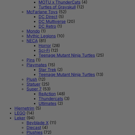
MOTU x ThunderCats
(4)
Turtles of Grayskull
(12)
McFarlane Toys
(52)
DC Direct
(5)
DC Multiverse
(20)
DC Retro
(1)
Mondo
(1)
Mythic Legions
(10)
NECA
(81)
Horror
(28)
Sci-Fi
(12)
Teenage Mutant Ninja Turtles
(25)
Pins
(1)
Playmates
(15)
Star Trek
(2)
Teenage Mutant Ninja Turtles
(13)
Plush
(12)
Statuer
(25)
Super 7
(53)
ReAction
(48)
Thundercats
(3)
Ultimates
(2)
Hjernetrim
(5)
LEGO
(14)
Leker
(94)
Beyblade X
(11)
Diecast
(4)
Plushies
(72)