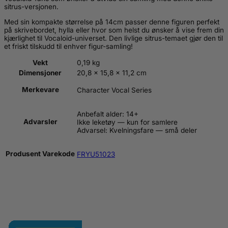
sitrus-versjonen.
Med sin kompakte størrelse på 14cm passer denne figuren perfekt
på skrivebordet, hylla eller hvor som helst du ønsker å vise frem din
kjærlighet til Vocaloid-universet. Den livlige sitrus-temaet gjør den til
et friskt tilskudd til enhver figur-samling!
Vekt
0,19 kg
Dimensjoner
20,8 × 15,8 × 11,2 cm
Merkevare
Character Vocal Series
Anbefalt alder: 14+
Advarsler
Ikke leketøy — kun for samlere
Advarsel: Kvelningsfare — små deler
Produsent Varekode
FRYU51023