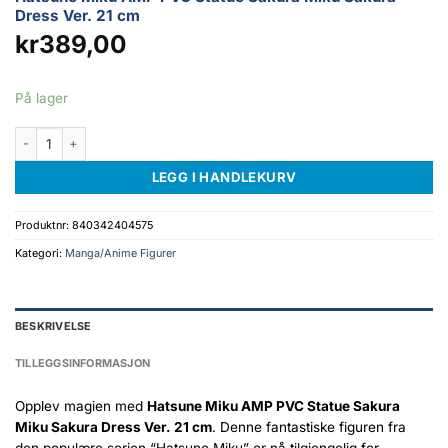
Dress Ver. 21 cm
kr
389,00
På lager
Hatsune Miku AMP PVC Statue Sakura Miku Sakura Dress Ver. 21 cm anta
LEGG I HANDLEKURV
Produktnr:
840342404575
Kategori:
Manga/Anime Figurer
BESKRIVELSE
TILLEGGSINFORMASJON
Opplev magien med
Hatsune Miku AMP PVC Statue Sakura
Miku Sakura Dress Ver. 21 cm
. Denne fantastiske figuren fra
den populære serien “Hatsune Miku” er nå tilgjengelig for