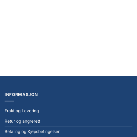
NYHET
Demon Slayer: Kimetsu no Yaiba Luminasta PVC Statue Shinobu Kocho 18 cm
kr
399,00
INFORMASJON
Frakt og Levering
Retur og angrerett
Betaling og Kjøpsbetingelser