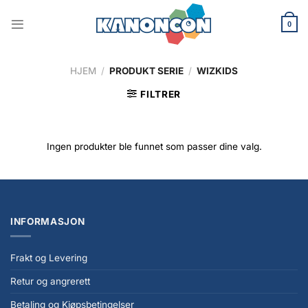
Skip
to
0
content
HJEM
/
PRODUKT SERIE
/
WIZKIDS
FILTRER
Ingen produkter ble funnet som passer dine valg.
INFORMASJON
Frakt og Levering
Retur og angrerett
Betaling og Kjøpsbetingelser