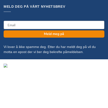
MELD DEG PÅ VÅRT NYHETSBREV
email
Meld meg på
Vi lover å ikke spamme deg. Etter du har meldt deg på vil du
motta en epost der vi ber deg bekrefte påmeldelsen.
Copyright 2026 ©
KanonCon AS