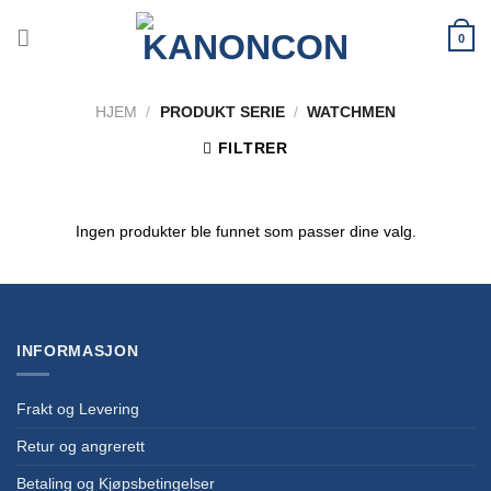
Skip
to
0
content
HJEM
/
PRODUKT SERIE
/
WATCHMEN
FILTRER
Ingen produkter ble funnet som passer dine valg.
INFORMASJON
Frakt og Levering
Retur og angrerett
Betaling og Kjøpsbetingelser