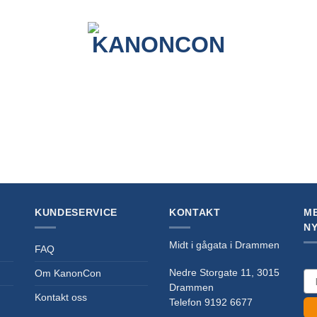
KUNDESERVICE
KONTAKT
ME
N
Midt i gågata i Drammen
FAQ
Nedre Storgate 11, 3015
ema
Om KanonCon
Drammen
Kontakt oss
Telefon 9192 6677