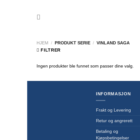
Skip
to
content
HJEM
/
PRODUKT SERIE
/
VINLAND SAGA
FILTRER
Ingen produkter ble funnet som passer dine valg.
INFORMASJON
Frakt og Levering
Retur og angrerett
Betaling og
Kjøpsbetingelser