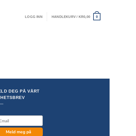
LOGG INN
HANDLEKURV /
KR
0,00
0
LD DEG PÅ VÅRT
YHETSBREV
il
Meld meg på