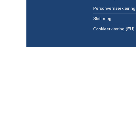
Personvernserklæring
Slett meg
Cookieerklæring (EU)
Copyright 2026 ©
KanonCon AS