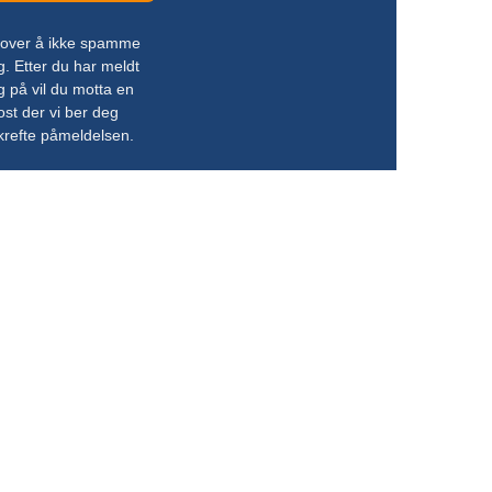
 lover å ikke spamme
g. Etter du har meldt
g på vil du motta en
ost der vi ber deg
krefte påmeldelsen.