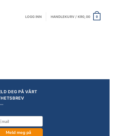
LOGG INN
HANDLEKURV /
KR
0,00
0
LD DEG PÅ VÅRT
YHETSBREV
il
Meld meg på