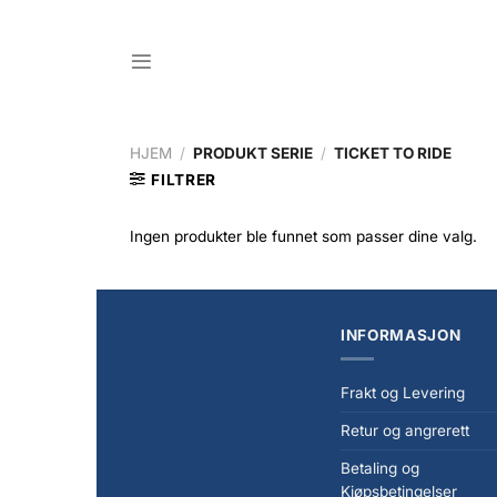
Skip
to
content
HJEM
/
PRODUKT SERIE
/
TICKET TO RIDE
FILTRER
Ingen produkter ble funnet som passer dine valg.
INFORMASJON
Frakt og Levering
Retur og angrerett
Betaling og
Kjøpsbetingelser