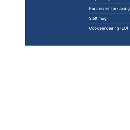
Personvernserklæring
Slett meg
Cookieerklæring (EU)
Copyright 2026 ©
KanonCon AS