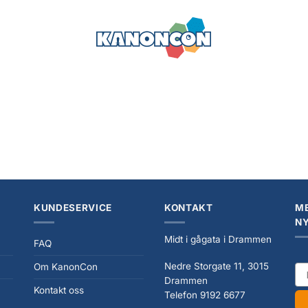
KUNDESERVICE
KONTAKT
ME
N
Midt i gågata i Drammen
FAQ
Nedre Storgate 11, 3015
Om KanonCon
ema
Drammen
Kontakt oss
Telefon 9192 6677