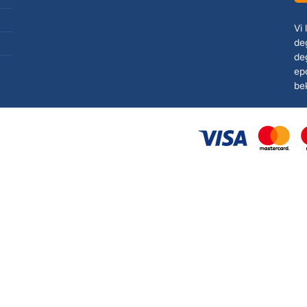
Vi
deg
de
ep
be