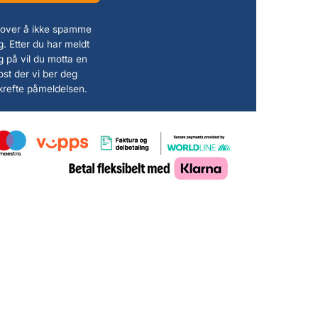
 lover å ikke spamme
. Etter du har meldt
g på vil du motta en
ost der vi ber deg
krefte påmeldelsen.