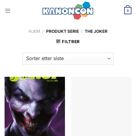
Skip
to
0
content
HJEM
/
PRODUKT SERIE
/
THE JOKER
FILTRER