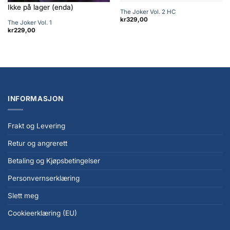
Ikke på lager (enda)
The Joker Vol. 2 HC
kr
329,00
The Joker Vol. 1
kr
229,00
INFORMASJON
Frakt og Levering
Retur og angrerett
Betaling og Kjøpsbetingelser
Personvernserklæring
Slett meg
Cookieerklæring (EU)