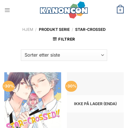
Skip
to
0
content
HJEM
/
PRODUKT SERIE
/
STAR-CROSSED
FILTRER
-30%
-30%
IKKE PÅ LAGER (ENDA)