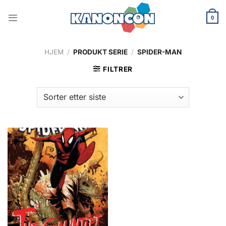
Skip
to
0
content
HJEM
/
PRODUKT SERIE
/
SPIDER-MAN
FILTRER