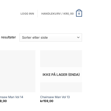
LOGG INN
HANDLEKURV /
KR
0,00
0
Sortert
 resultater
etter
nyeste
IKKE PÅ LAGER (ENDA)
+
+
nsaw Man Vol 14
Chainsaw Man Vol 13
9,00
kr
159,00