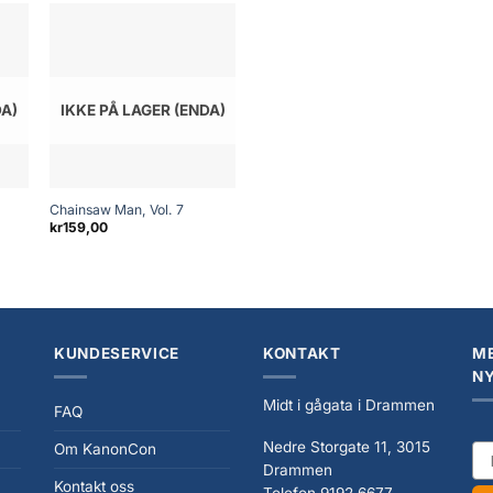
DA)
IKKE PÅ LAGER (ENDA)
+
Chainsaw Man, Vol. 7
kr
159,00
KUNDESERVICE
KONTAKT
ME
N
Midt i gågata i Drammen
FAQ
Nedre Storgate 11, 3015
Om KanonCon
ema
Drammen
Kontakt oss