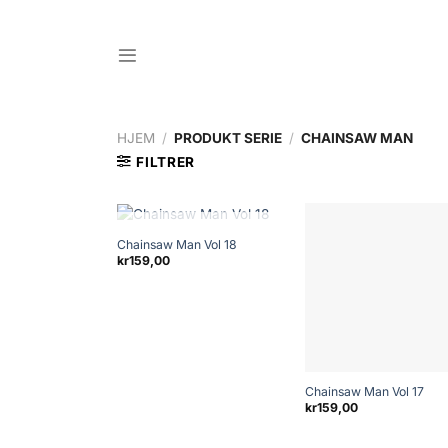
Skip
to
content
HJEM
/
PRODUKT SERIE
/
CHAINSAW MAN
FILTRER
+
IKKE PÅ LAGER (ENDA)
Chainsaw Man Vol 18
kr
159,00
+
Chainsaw Man Vol 17
kr
159,00