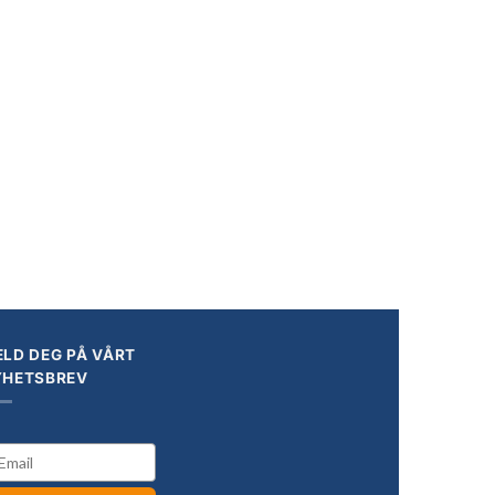
LD DEG PÅ VÅRT
YHETSBREV
il