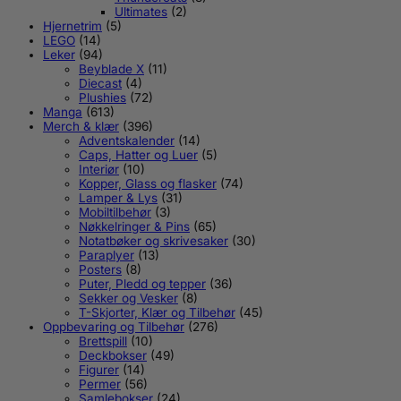
Ultimates
(2)
Hjernetrim
(5)
LEGO
(14)
Leker
(94)
Beyblade X
(11)
Diecast
(4)
Plushies
(72)
Manga
(613)
Merch & klær
(396)
Adventskalender
(14)
Caps, Hatter og Luer
(5)
Interiør
(10)
Kopper, Glass og flasker
(74)
Lamper & Lys
(31)
Mobiltilbehør
(3)
Nøkkelringer & Pins
(65)
Notatbøker og skrivesaker
(30)
Paraplyer
(13)
Posters
(8)
Puter, Pledd og tepper
(36)
Sekker og Vesker
(8)
T-Skjorter, Klær og Tilbehør
(45)
Oppbevaring og Tilbehør
(276)
Brettspill
(10)
Deckbokser
(49)
Figurer
(14)
Permer
(56)
Samlebokser
(24)