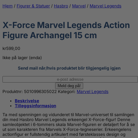
Hjem
/
Figurer & Statuer
/
Hasbro
/
Marvel
/
Marvel Legends
X-Force Marvel Legends Action
Figure Archangel 15 cm
kr
599,00
Ikke på lager (enda)
Send mail når/hvis produktet blir tilgjengelig igjen
Produktnr:
5010996305022
Kategori:
Marvel Legends
Beskrivelse
Tilleggsinformasjon
Ta med spenningen og vidunderet til Marvel-universet til samlingen
din med Hasbro Marvel Legends erkeengel X-Force-figur! Denne
samleobjektet i 6-tommers skala Marvel-figuren er detaljert for å se
ut som karakteren fra Marvels X-Force-tegneserier. Erkeengelens
actionfigur er fullstendig artikulert med førsteklasses design og