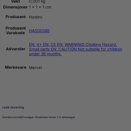
Vekt
0,001 kg
Dimensjoner
1 × 1 × 1 cm
Produsent
Hasbro
Produsent
HASG0585
Varekode
EN: 4+ EN: CE EN: WARNING! Choking Hazard.
Advarsler
Small parts EN: CAUTION Not suitable for children
under 36 months.
Merkevare
Marvel
rask levering
Sendes normalt fra lager i Drammen innen 1-3 virkedager