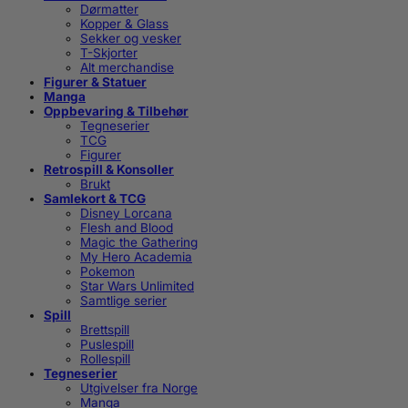
Dørmatter
Kopper & Glass
Sekker og vesker
T-Skjorter
Alt merchandise
Figurer & Statuer
Manga
Oppbevaring & Tilbehør
Tegneserier
TCG
Figurer
Retrospill & Konsoller
Brukt
Samlekort & TCG
Disney Lorcana
Flesh and Blood
Magic the Gathering
My Hero Academia
Pokemon
Star Wars Unlimited
Samtlige serier
Spill
Brettspill
Puslespill
Rollespill
Tegneserier
Utgivelser fra Norge
Manga