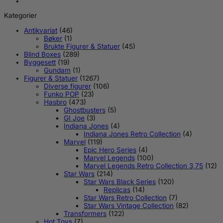
Kategorier
Antikvariat
(46)
Bøker
(1)
Brukte Figurer & Statuer
(45)
Blind Boxes
(289)
Byggesett
(19)
Gundam
(1)
Figurer & Statuer
(1267)
Diverse figurer
(106)
Funko POP
(23)
Hasbro
(473)
Ghostbusters
(5)
GI Joe
(3)
Indiana Jones
(4)
Indiana Jones Retro Collection
(4)
Marvel
(119)
Epic Hero Series
(4)
Marvel Legends
(100)
Marvel Legends Retro Collection 3,75
(12)
Star Wars
(214)
Star Wars Black Series
(120)
Replicas
(14)
Star Wars Retro Collection
(7)
Star Wars Vintage Collection
(82)
Transformers
(122)
Hot Toys
(7)