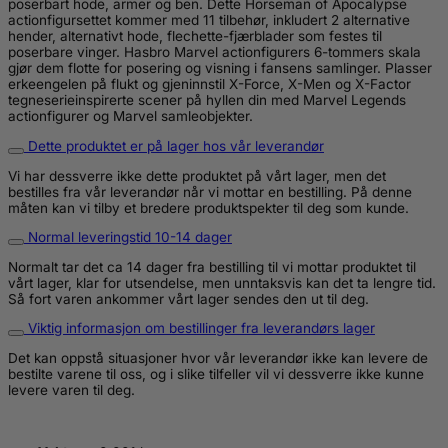
poserbart hode, armer og ben. Dette Horseman of Apocalypse
actionfigursettet kommer med 11 tilbehør, inkludert 2 alternative
hender, alternativt hode, flechette-fjærblader som festes til
poserbare vinger. Hasbro Marvel actionfigurers 6-tommers skala
gjør dem flotte for posering og visning i fansens samlinger. Plasser
erkeengelen på flukt og gjeninnstil X-Force, X-Men og X-Factor
tegneserieinspirerte scener på hyllen din med Marvel Legends
actionfigurer og Marvel samleobjekter.
Dette produktet er på lager hos vår leverandør
Vi har dessverre ikke dette produktet på vårt lager, men det
bestilles fra vår leverandør når vi mottar en bestilling. På denne
måten kan vi tilby et bredere produktspekter til deg som kunde.
Normal leveringstid 10-14 dager
Normalt tar det ca 14 dager fra bestilling til vi mottar produktet til
vårt lager, klar for utsendelse, men unntaksvis kan det ta lengre tid.
Så fort varen ankommer vårt lager sendes den ut til deg.
Viktig informasjon om bestillinger fra leverandørs lager
Det kan oppstå situasjoner hvor vår leverandør ikke kan levere de
bestilte varene til oss, og i slike tilfeller vil vi dessverre ikke kunne
levere varen til deg.