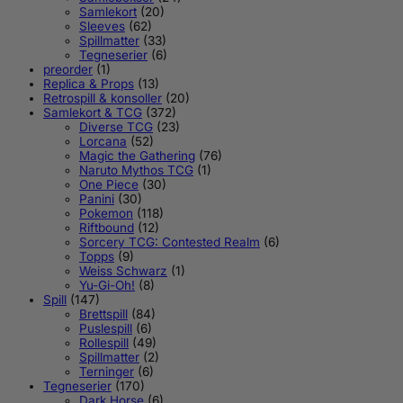
Samlekort
(20)
Sleeves
(62)
Spillmatter
(33)
Tegneserier
(6)
preorder
(1)
Replica & Props
(13)
Retrospill & konsoller
(20)
Samlekort & TCG
(372)
Diverse TCG
(23)
Lorcana
(52)
Magic the Gathering
(76)
Naruto Mythos TCG
(1)
One Piece
(30)
Panini
(30)
Pokemon
(118)
Riftbound
(12)
Sorcery TCG: Contested Realm
(6)
Topps
(9)
Weiss Schwarz
(1)
Yu-Gi-Oh!
(8)
Spill
(147)
Brettspill
(84)
Puslespill
(6)
Rollespill
(49)
Spillmatter
(2)
Terninger
(6)
Tegneserier
(170)
Dark Horse
(6)