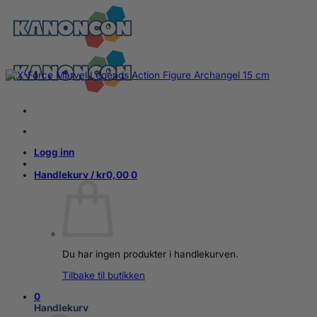
Skip
to
content
Logg inn
Handlekurv /
kr
0,00
0
Du har ingen produkter i handlekurven.
Tilbake til butikken
0
Handlekurv