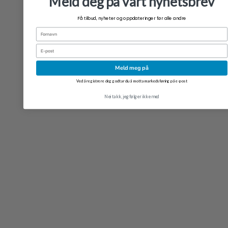
Meld deg på vårt nyhetsbrev
Få tilbud, nyheter og oppdateringer før alle andre
Fornavn
Email
Meld meg på
Ved å registrere deg godtar du å motta markedsføring på e-post
Nei takk, jeg følger ikke med