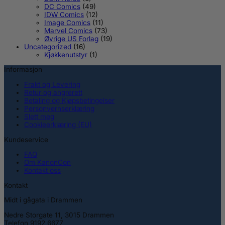
DC Comics
(49)
IDW Comics
(12)
Image Comics
(11)
Marvel Comics
(73)
Øvrige US Forlag
(19)
Uncategorized
(16)
Kjøkkenutstyr
(1)
Informasjon
Frakt og Levering
Retur og angrerett
Betaling og Kjøpsbetingelser
Personvernserklæring
Slett meg
Cookieerklæring (EU)
Kundeservice
FAQ
Om KanonCon
Kontakt oss
Kontakt
Midt i gågata i Drammen
Nedre Storgate 11, 3015 Drammen
Telefon 9192 6677