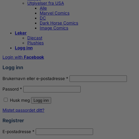
Utgivelser fra USA
Alle
Marvel Comics
DC
Dark Horse Comics
Image Comics
Leker
Diecast
Plushies
Logg inn
Login with
Facebook
Logg inn
Påkrevd
Brukernavn eller e-postadresse
*
Påkrevd
Passord
*
Husk meg
Logg inn
Mistet passordet ditt?
Registrer
Påkrevd
E-postadresse
*