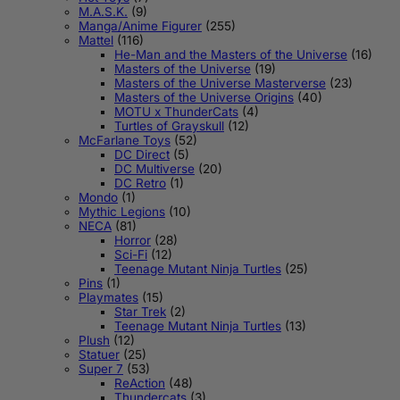
M.A.S.K.
(9)
Manga/Anime Figurer
(255)
Mattel
(116)
He-Man and the Masters of the Universe
(16)
Masters of the Universe
(19)
Masters of the Universe Masterverse
(23)
Masters of the Universe Origins
(40)
MOTU x ThunderCats
(4)
Turtles of Grayskull
(12)
McFarlane Toys
(52)
DC Direct
(5)
DC Multiverse
(20)
DC Retro
(1)
Mondo
(1)
Mythic Legions
(10)
NECA
(81)
Horror
(28)
Sci-Fi
(12)
Teenage Mutant Ninja Turtles
(25)
Pins
(1)
Playmates
(15)
Star Trek
(2)
Teenage Mutant Ninja Turtles
(13)
Plush
(12)
Statuer
(25)
Super 7
(53)
ReAction
(48)
Thundercats
(3)