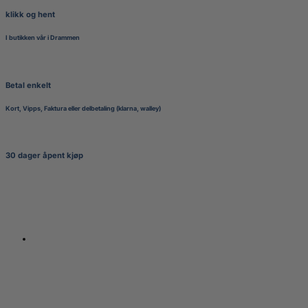
klikk og hent
I butikken vår i Drammen
Betal enkelt
Kort, Vipps, Faktura eller delbetaling (klarna, walley)
30 dager åpent kjøp