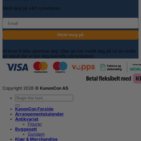
Meld deg på vårt nyhetsbrev
email
Meld meg på
Vi lover å ikke spamme deg. Etter du har meldt deg på vil du motta
en epost der vi ber deg bekrefte påmeldelsen.
Copyright 2026 ©
KanonCon AS
Søk
etter:
KanonCon Forside
Arrangementskalender
Antikvariat
Figurer
Byggesett
Gundam
Klær & Merchandise