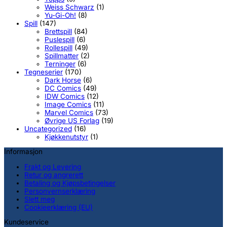
Weiss Schwarz
(1)
Yu-Gi-Oh!
(8)
Spill
(147)
Brettspill
(84)
Puslespill
(6)
Rollespill
(49)
Spillmatter
(2)
Terninger
(6)
Tegneserier
(170)
Dark Horse
(6)
DC Comics
(49)
IDW Comics
(12)
Image Comics
(11)
Marvel Comics
(73)
Øvrige US Forlag
(19)
Uncategorized
(16)
Kjøkkenutstyr
(1)
Informasjon
Frakt og Levering
Retur og angrerett
Betaling og Kjøpsbetingelser
Personvernserklæring
Slett meg
Cookieerklæring (EU)
Kundeservice