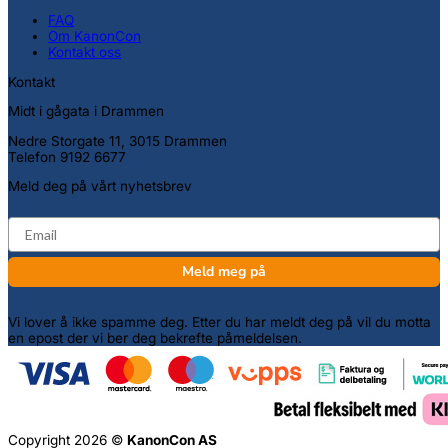
FAQ
Om KanonCon
Kontakt oss
Kontakt
Midt i gågata i Drammen
Nedre Storgate 11, 3015 Drammen
Telefon 9192 6677
Meld deg på vårt nyhetsbrev
email
Meld meg på
Vi lover å ikke spamme deg. Etter du har meldt deg på vil du motta
en epost der vi ber deg bekrefte påmeldelsen.
Copyright 2026 ©
KanonCon AS