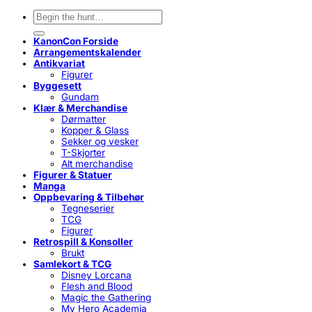
Søk
etter:
KanonCon Forside
Arrangementskalender
Antikvariat
Figurer
Byggesett
Gundam
Klær & Merchandise
Dørmatter
Kopper & Glass
Sekker og vesker
T-Skjorter
Alt merchandise
Figurer & Statuer
Manga
Oppbevaring & Tilbehør
Tegneserier
TCG
Figurer
Retrospill & Konsoller
Brukt
Samlekort & TCG
Disney Lorcana
Flesh and Blood
Magic the Gathering
My Hero Academia