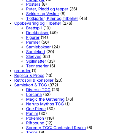
Posters
(8)
Puter, Pledd og tepper
(36)
Sekker og Vesker
(8)
T-Skjorter, Klær og Tilbehør
(45)
Oppbevaring og Tilbehør
(276)
Brettspill
(10)
Deckbokser
(49)
Figurer
(14)
Permer
(56)
Samlebokser
(24)
Samlekort
(20)
Sleeves
(62)
Spillmatter
(33)
Tegneserier
(6)
preorder
(1)
Replica & Props
(13)
Retrospill & konsoller
(20)
Samlekort & TCG
(372)
Diverse TCG
(23)
Lorcana
(52)
Magic the Gathering
(76)
Naruto Mythos TCG
(1)
One Piece
(30)
Panini
(30)
Pokemon
(118)
Riftbound
(12)
Sorcery TCG: Contested Realm
(6)
Topps
(9)