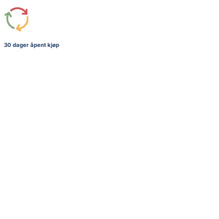
30 dager åpent kjøp
+
Pokemon Pikachu Plush Snapback Cap – Gul