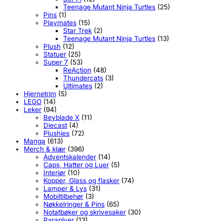
Teenage Mutant Ninja Turtles
(25)
Pins
(1)
Playmates
(15)
Star Trek
(2)
Teenage Mutant Ninja Turtles
(13)
Plush
(12)
Statuer
(25)
Super 7
(53)
ReAction
(48)
Thundercats
(3)
Ultimates
(2)
Hjernetrim
(5)
LEGO
(14)
Leker
(94)
Beyblade X
(11)
Diecast
(4)
Plushies
(72)
Manga
(613)
Merch & klær
(396)
Adventskalender
(14)
Caps, Hatter og Luer
(5)
Interiør
(10)
Kopper, Glass og flasker
(74)
Lamper & Lys
(31)
Mobiltilbehør
(3)
Nøkkelringer & Pins
(65)
Notatbøker og skrivesaker
(30)
Paraplyer
(13)