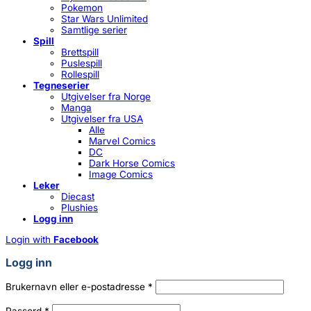
Pokemon
Star Wars Unlimited
Samtlige serier
Spill
Brettspill
Puslespill
Rollespill
Tegneserier
Utgivelser fra Norge
Manga
Utgivelser fra USA
Alle
Marvel Comics
DC
Dark Horse Comics
Image Comics
Leker
Diecast
Plushies
Logg inn
Login with
Facebook
Logg inn
Påkrevd
Brukernavn eller e-postadresse
*
Påkrevd