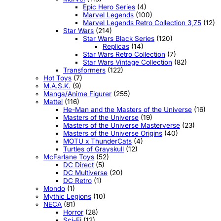
Epic Hero Series
(4)
Marvel Legends
(100)
Marvel Legends Retro Collection 3,75
(12)
Star Wars
(214)
Star Wars Black Series
(120)
Replicas
(14)
Star Wars Retro Collection
(7)
Star Wars Vintage Collection
(82)
Transformers
(122)
Hot Toys
(7)
M.A.S.K.
(9)
Manga/Anime Figurer
(255)
Mattel
(116)
He-Man and the Masters of the Universe
(16)
Masters of the Universe
(19)
Masters of the Universe Masterverse
(23)
Masters of the Universe Origins
(40)
MOTU x ThunderCats
(4)
Turtles of Grayskull
(12)
McFarlane Toys
(52)
DC Direct
(5)
DC Multiverse
(20)
DC Retro
(1)
Mondo
(1)
Mythic Legions
(10)
NECA
(81)
Horror
(28)
Sci-Fi
(12)