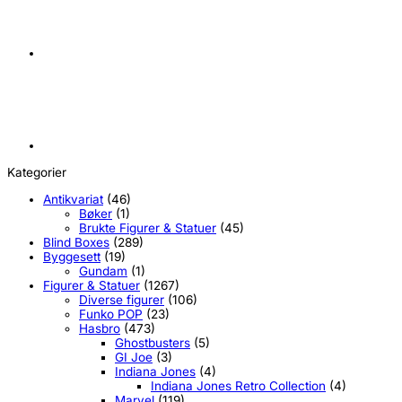
Fornavn
Email
Meld meg på
Ved å registrere deg godtar du å motta markedsføring på e-post
Nei takk, jeg følger ikke med
Kategorier
Antikvariat
(46)
Bøker
(1)
Brukte Figurer & Statuer
(45)
Blind Boxes
(289)
Byggesett
(19)
Gundam
(1)
Figurer & Statuer
(1267)
Diverse figurer
(106)
Funko POP
(23)
Hasbro
(473)
Ghostbusters
(5)
GI Joe
(3)
Indiana Jones
(4)
Indiana Jones Retro Collection
(4)
Marvel
(119)