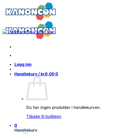
Skip
to
content
Logg inn
Handlekurv /
kr
0,00
0
Du har ingen produkter i handlekurven.
Tilbake til butikken
0
Handlekurv