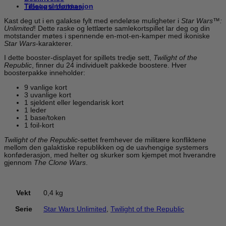
Republic
Tilleggsinformasjon
Tilbake til butikken
Booster
Display
Kast deg ut i en galakse fylt med endeløse muligheter i
Star Wars™:
(24
Unlimited
! Dette raske og lettlærte samlekortspillet lar deg og din
Booster
motstander møtes i spennende en-mot-en-kamper med ikoniske
pakker)
Star Wars
-karakterer.
antall
I dette booster-displayet for spillets tredje sett,
Twilight of the
Republic
, finner du 24 individuelt pakkede boostere. Hver
boosterpakke inneholder:
9 vanlige kort
3 uvanlige kort
1 sjeldent eller legendarisk kort
1 leder
1 base/token
1 foil-kort
Twilight of the Republic
-settet fremhever de militære konfliktene
mellom den galaktiske republikken og de uavhengige systemers
konføderasjon, med helter og skurker som kjempet mot hverandre
gjennom
The Clone Wars
.
Vekt
0,4 kg
Serie
Star Wars Unlimited
,
Twilight of the Republic