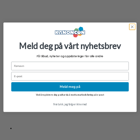
Meld deg på vårt nyhetsbrev
Få tilbud, nyheter og oppdateringer før alle andre
Fornavn
+
Email
MetaZoo TCG Base Set Booster Box
Meld meg på
kr
1.459,00
Ved å registrere deg godtar du å motta markedsføring på e-post
Nei takk, jeg følger ikke med