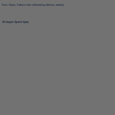
Kort, Vipps, Faktura eller delbetaling (klarna, walley)
30 dager åpent kjøp
+
Attack on Titan: Apocalypse Booster Pack