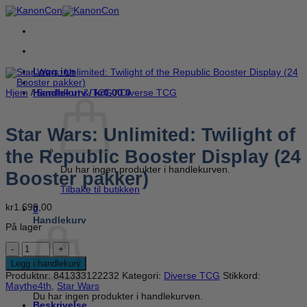
Skip
to
content
Logg inn
Handlekurv /
kr
0,00
0
Hjem
/
Samlekort & TCG
/
Diverse TCG
Star Wars: Unlimited: Twilight of
the Republic Booster Display (24
Du har ingen produkter i handlekurven.
Booster pakker)
Tilbake til butikken
kr
1.699,00
0
Handlekurv
På lager
Star
Wars:
Legg i handlekurv
Unlimited:
Produktnr:
841333122232
Kategori:
Diverse TCG
Stikkord:
Twilight
Maythe4th
,
Star Wars
of
Du har ingen produkter i handlekurven.
the
Beskrivelse