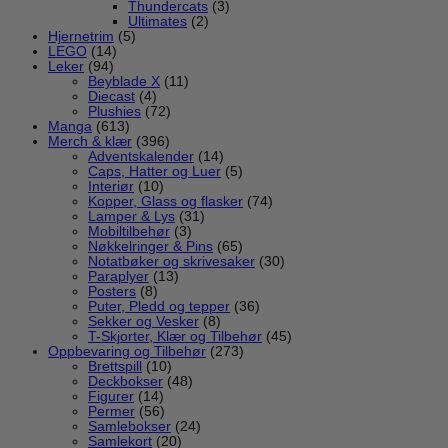
Thundercats
(3)
Ultimates
(2)
Hjernetrim
(5)
LEGO
(14)
Leker
(94)
Beyblade X
(11)
Diecast
(4)
Plushies
(72)
Manga
(613)
Merch & klær
(396)
Adventskalender
(14)
Caps, Hatter og Luer
(5)
Interiør
(10)
Kopper, Glass og flasker
(74)
Lamper & Lys
(31)
Mobiltilbehør
(3)
Nøkkelringer & Pins
(65)
Notatbøker og skrivesaker
(30)
Paraplyer
(13)
Posters
(8)
Puter, Pledd og tepper
(36)
Sekker og Vesker
(8)
T-Skjorter, Klær og Tilbehør
(45)
Oppbevaring og Tilbehør
(273)
Brettspill
(10)
Deckbokser
(48)
Figurer
(14)
Permer
(56)
Samlebokser
(24)
Samlekort
(20)