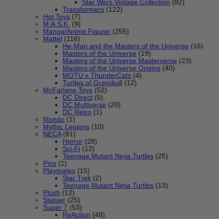
Star Wars Vintage Collection
(82)
Transformers
(122)
Hot Toys
(7)
M.A.S.K.
(9)
Manga/Anime Figurer
(255)
Mattel
(116)
He-Man and the Masters of the Universe
(16)
Masters of the Universe
(19)
Masters of the Universe Masterverse
(23)
Masters of the Universe Origins
(40)
MOTU x ThunderCats
(4)
Turtles of Grayskull
(12)
McFarlane Toys
(52)
DC Direct
(5)
DC Multiverse
(20)
DC Retro
(1)
Mondo
(1)
Mythic Legions
(10)
NECA
(81)
Horror
(28)
Sci-Fi
(12)
Teenage Mutant Ninja Turtles
(25)
Pins
(1)
Playmates
(15)
Star Trek
(2)
Teenage Mutant Ninja Turtles
(13)
Plush
(12)
Statuer
(25)
Super 7
(53)
ReAction
(48)