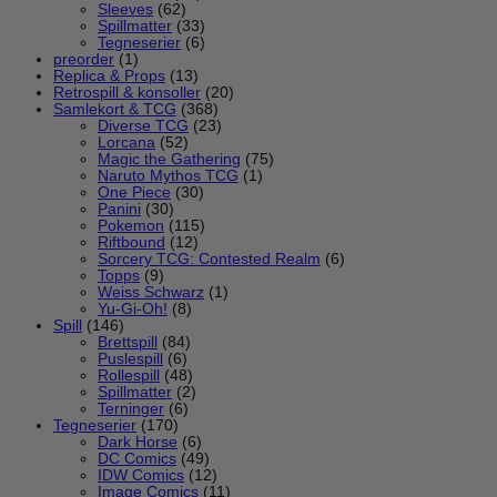
Sleeves
(62)
Spillmatter
(33)
Tegneserier
(6)
preorder
(1)
Replica & Props
(13)
Retrospill & konsoller
(20)
Samlekort & TCG
(368)
Diverse TCG
(23)
Lorcana
(52)
Magic the Gathering
(75)
Naruto Mythos TCG
(1)
One Piece
(30)
Panini
(30)
Pokemon
(115)
Riftbound
(12)
Sorcery TCG: Contested Realm
(6)
Topps
(9)
Weiss Schwarz
(1)
Yu-Gi-Oh!
(8)
Spill
(146)
Brettspill
(84)
Puslespill
(6)
Rollespill
(48)
Spillmatter
(2)
Terninger
(6)
Tegneserier
(170)
Dark Horse
(6)
DC Comics
(49)
IDW Comics
(12)
Image Comics
(11)