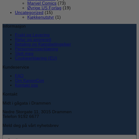
Marvel Comics
(73)
Øvrige US Forlag
(19)
Uncategorized
(15)
Kjøkkenutstyr
(1)
Informasjon
Frakt og Levering
Retur og angrerett
Betaling og Kjøpsbetingelser
Personvernserklæring
Slett meg
Cookieerklæring (EU)
Kundeservice
FAQ
Om KanonCon
Kontakt oss
Kontakt
Midt i gågata i Drammen
Nedre Storgate 11, 3015 Drammen
Telefon 9192 6677
Meld deg på vårt nyhetsbrev
email