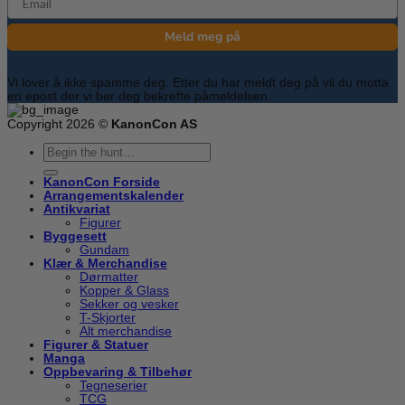
Meld meg på
Vi lover å ikke spamme deg. Etter du har meldt deg på vil du motta
en epost der vi ber deg bekrefte påmeldelsen.
Copyright 2026 ©
KanonCon AS
Søk
etter:
KanonCon Forside
Arrangementskalender
Antikvariat
Figurer
Byggesett
Gundam
Klær & Merchandise
Dørmatter
Kopper & Glass
Sekker og vesker
T-Skjorter
Alt merchandise
Figurer & Statuer
Manga
Oppbevaring & Tilbehør
Tegneserier
TCG