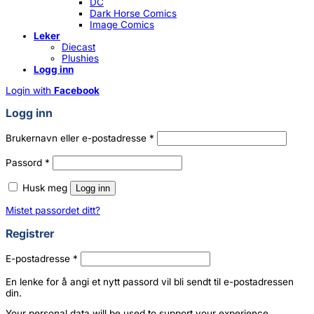
DC
Dark Horse Comics
Image Comics
Leker
Diecast
Plushies
Logg inn
Login with
Facebook
Logg inn
Påkrevd
Brukernavn eller e-postadresse
*
Påkrevd
Passord
*
Husk meg
Logg inn
Mistet passordet ditt?
Registrer
Påkrevd
E-postadresse
*
En lenke for å angi et nytt passord vil bli sendt til e-postadressen
din.
Your personal data will be used to support your experience