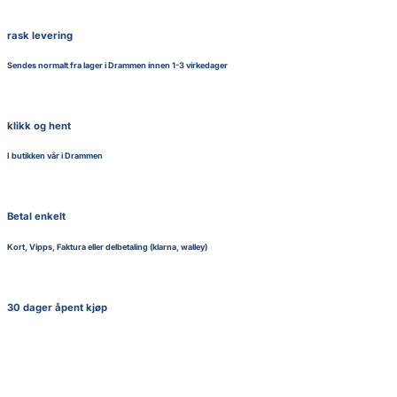
rask levering
Sendes normalt fra lager i Drammen innen 1-3 virkedager
klikk og hent
I butikken vår i Drammen
Betal enkelt
Kort, Vipps, Faktura eller delbetaling (klarna, walley)
30 dager åpent kjøp