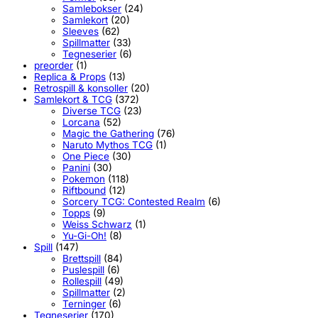
Samlebokser
(24)
Samlekort
(20)
Sleeves
(62)
Spillmatter
(33)
Tegneserier
(6)
preorder
(1)
Replica & Props
(13)
Retrospill & konsoller
(20)
Samlekort & TCG
(372)
Diverse TCG
(23)
Lorcana
(52)
Magic the Gathering
(76)
Naruto Mythos TCG
(1)
One Piece
(30)
Panini
(30)
Pokemon
(118)
Riftbound
(12)
Sorcery TCG: Contested Realm
(6)
Topps
(9)
Weiss Schwarz
(1)
Yu-Gi-Oh!
(8)
Spill
(147)
Brettspill
(84)
Puslespill
(6)
Rollespill
(49)
Spillmatter
(2)
Terninger
(6)
Tegneserier
(170)