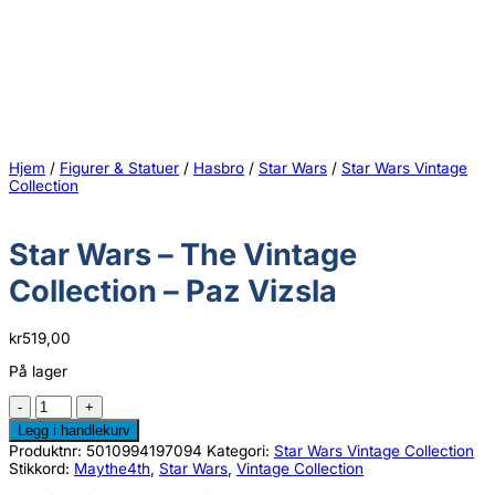
Hjem
/
Figurer & Statuer
/
Hasbro
/
Star Wars
/
Star Wars Vintage
Collection
Star Wars – The Vintage
Collection – Paz Vizsla
kr
519,00
På lager
Star
Wars
Legg i handlekurv
-
Produktnr:
5010994197094
Kategori:
Star Wars Vintage Collection
The
Stikkord:
Maythe4th
,
Star Wars
,
Vintage Collection
Vintage
Collection