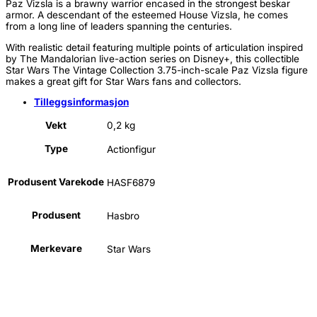
Paz Vizsla is a brawny warrior encased in the strongest beskar
-
armor. A descendant of the esteemed House Vizsla, he comes
Paz
from a long line of leaders spanning the centuries.
Vizsla
antall
With realistic detail featuring multiple points of articulation inspired
by The Mandalorian live-action series on Disney+, this collectible
Star Wars The Vintage Collection 3.75-inch-scale Paz Vizsla figure
makes a great gift for Star Wars fans and collectors.
Tilleggsinformasjon
Vekt
0,2 kg
Type
Actionfigur
Produsent Varekode
HASF6879
Produsent
Hasbro
Merkevare
Star Wars