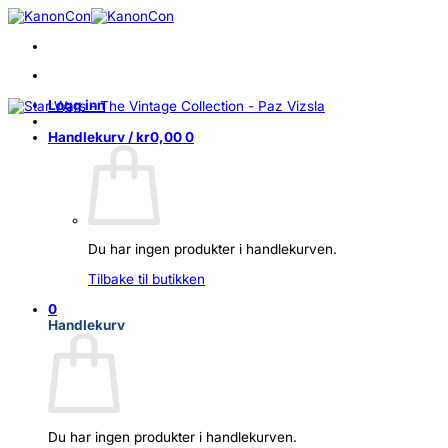
Skip
to
content
Logg inn
Handlekurv /
kr
0,00
0
Du har ingen produkter i handlekurven.
Tilbake til butikken
0
Handlekurv
Du har ingen produkter i handlekurven.