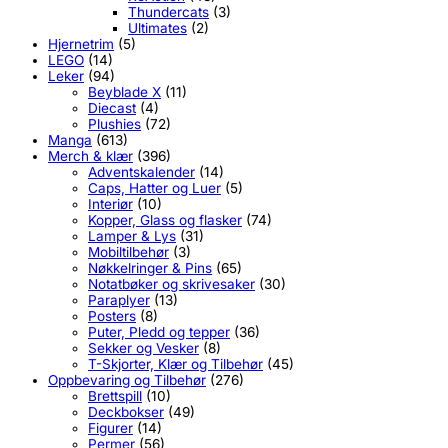
Thundercats
(3)
Ultimates
(2)
Hjernetrim
(5)
LEGO
(14)
Leker
(94)
Beyblade X
(11)
Diecast
(4)
Plushies
(72)
Manga
(613)
Merch & klær
(396)
Adventskalender
(14)
Caps, Hatter og Luer
(5)
Interiør
(10)
Kopper, Glass og flasker
(74)
Lamper & Lys
(31)
Mobiltilbehør
(3)
Nøkkelringer & Pins
(65)
Notatbøker og skrivesaker
(30)
Paraplyer
(13)
Posters
(8)
Puter, Pledd og tepper
(36)
Sekker og Vesker
(8)
T-Skjorter, Klær og Tilbehør
(45)
Oppbevaring og Tilbehør
(276)
Brettspill
(10)
Deckbokser
(49)
Figurer
(14)
Permer
(56)