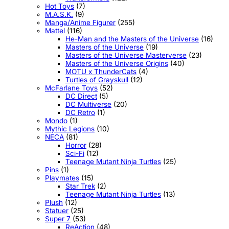
Hot Toys
(7)
M.A.S.K.
(9)
Manga/Anime Figurer
(255)
Mattel
(116)
He-Man and the Masters of the Universe
(16)
Masters of the Universe
(19)
Masters of the Universe Masterverse
(23)
Masters of the Universe Origins
(40)
MOTU x ThunderCats
(4)
Turtles of Grayskull
(12)
McFarlane Toys
(52)
DC Direct
(5)
DC Multiverse
(20)
DC Retro
(1)
Mondo
(1)
Mythic Legions
(10)
NECA
(81)
Horror
(28)
Sci-Fi
(12)
Teenage Mutant Ninja Turtles
(25)
Pins
(1)
Playmates
(15)
Star Trek
(2)
Teenage Mutant Ninja Turtles
(13)
Plush
(12)
Statuer
(25)
Super 7
(53)
ReAction
(48)