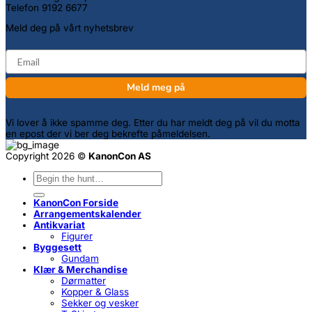
Telefon 9192 6677
Meld deg på vårt nyhetsbrev
email
Meld meg på
Vi lover å ikke spamme deg. Etter du har meldt deg på vil du motta
en epost der vi ber deg bekrefte påmeldelsen.
Copyright 2026 ©
KanonCon AS
Søk
etter:
KanonCon Forside
Arrangementskalender
Antikvariat
Figurer
Byggesett
Gundam
Klær & Merchandise
Dørmatter
Kopper & Glass
Sekker og vesker