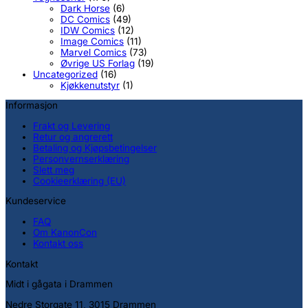
Dark Horse
(6)
DC Comics
(49)
IDW Comics
(12)
Image Comics
(11)
Marvel Comics
(73)
Øvrige US Forlag
(19)
Uncategorized
(16)
Kjøkkenutstyr
(1)
Informasjon
Frakt og Levering
Retur og angrerett
Betaling og Kjøpsbetingelser
Personvernserklæring
Slett meg
Cookieerklæring (EU)
Kundeservice
FAQ
Om KanonCon
Kontakt oss
Kontakt
Midt i gågata i Drammen
Nedre Storgate 11, 3015 Drammen