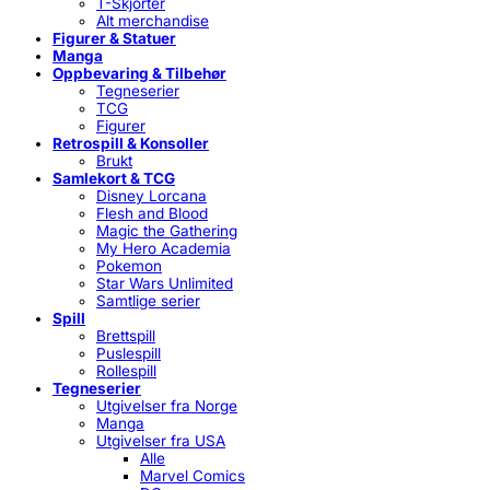
T-Skjorter
Alt merchandise
Figurer & Statuer
Manga
Oppbevaring & Tilbehør
Tegneserier
TCG
Figurer
Retrospill & Konsoller
Brukt
Samlekort & TCG
Disney Lorcana
Flesh and Blood
Magic the Gathering
My Hero Academia
Pokemon
Star Wars Unlimited
Samtlige serier
Spill
Brettspill
Puslespill
Rollespill
Tegneserier
Utgivelser fra Norge
Manga
Utgivelser fra USA
Alle
Marvel Comics