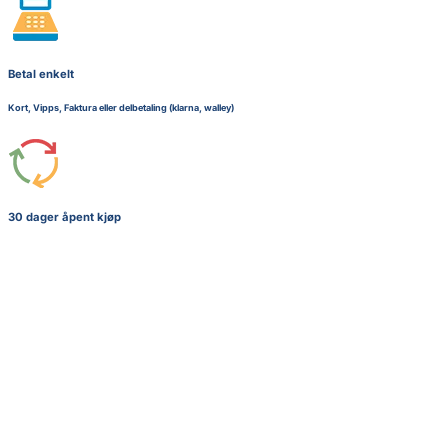
Betal enkelt
Kort, Vipps, Faktura eller delbetaling (klarna, walley)
30 dager åpent kjøp