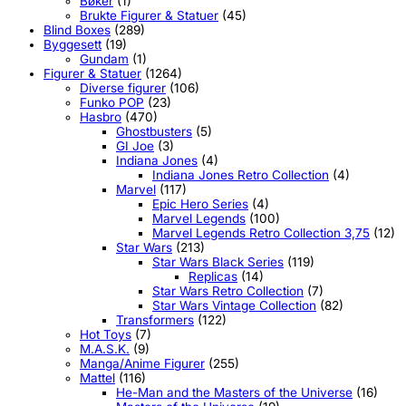
Bøker
(1)
Brukte Figurer & Statuer
(45)
Blind Boxes
(289)
Byggesett
(19)
Gundam
(1)
Figurer & Statuer
(1264)
Diverse figurer
(106)
Funko POP
(23)
Hasbro
(470)
Ghostbusters
(5)
GI Joe
(3)
Indiana Jones
(4)
Indiana Jones Retro Collection
(4)
Marvel
(117)
Epic Hero Series
(4)
Marvel Legends
(100)
Marvel Legends Retro Collection 3,75
(12)
Star Wars
(213)
Star Wars Black Series
(119)
Replicas
(14)
Star Wars Retro Collection
(7)
Star Wars Vintage Collection
(82)
Transformers
(122)
Hot Toys
(7)
M.A.S.K.
(9)
Manga/Anime Figurer
(255)
Mattel
(116)
He-Man and the Masters of the Universe
(16)