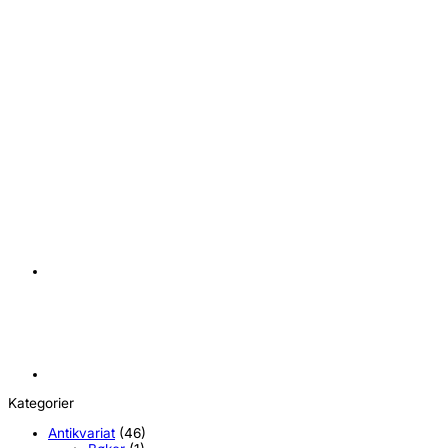
+
Star Wars: The Mandalorian & Grogu Black Series Action Figure Gro
kr
139,00
Kategorier
Antikvariat
(46)