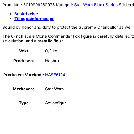
Produktnr:
5010996280978
Kategori:
Star Wars Black Series
Stikkor
Beskrivelse
Tilleggsinformasjon
Bound by honor and duty to protect the Supreme Chancellor as well 
The 6-inch scale Clone Commander Fox figure is carefully detailed to 
articulation, and a metallic finish.
Vekt
0,2 kg
Produsent
Hasbro
Produsent Varekode
HASE6124
Merkevare
Star Wars
Type
Actionfigur