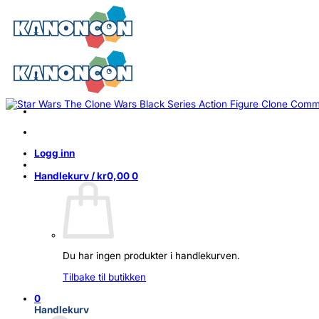
Skip
to
content
Logg inn
Handlekurv /
kr
0,00
0
Du har ingen produkter i handlekurven.
Tilbake til butikken
0
Handlekurv