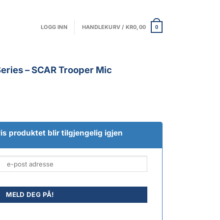
LOGG INN
HANDLEKURV /
KR
0,00
0
Series – SCAR Trooper Mic
s produktet blir tilgjengelig igjen