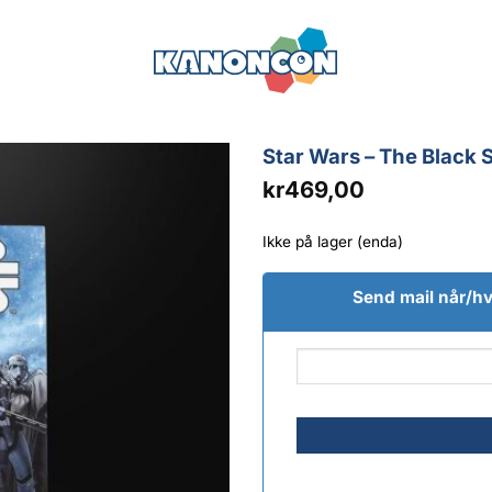
Star Wars – The Black 
kr
469,00
Ikke på lager (enda)
Send mail når/hvi