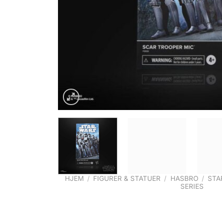
HJEM
/
FIGURER & STATUER
/
HASBRO
/
STA
SERIES