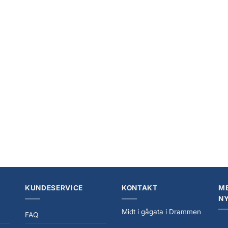
KUNDESERVICE
KONTAKT
ME
N
Midt i gågata i Drammen
FAQ