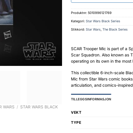
Produktnr:
5010996121769
Kategori:
Star Wars Black Series
Stikkord:
Star Wars
,
The Black Series
SCAR Trooper Mic is part of a
Scar Squadron. Also known as Tas
operating on its own in the most
This collectible 6-inch-scale Bla
Mic from Star Wars comic books, 
articulation, and comics-inspired
TILLEGGSINFORMASJON
R WARS
/
STAR WARS BLACK
VEKT
TYPE