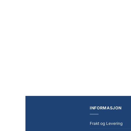
+
NYHET
Star Wars: The Mandalorian & Grogu Black
Series Action Figure Grogu 8 cm
kr
139,00
INFORMASJON
Frakt og Levering