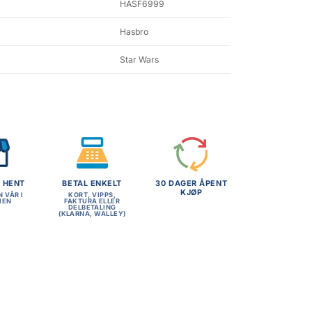
HASF6999
Hasbro
Star Wars
G HENT
BETAL ENKELT
30 DAGER ÅPENT
KJØP
N VÅR I
KORT, VIPPS,
MEN
FAKTURA ELLER
DELBETALING
(KLARNA, WALLEY)