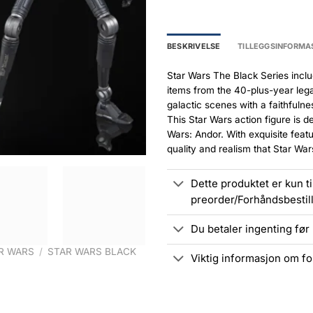
BESKRIVELSE
TILLEGGSINFORMA
Star Wars The Black Series includ
items from the 40-plus-year lega
galactic scenes with a faithfuln
This Star Wars action figure is d
Wars: Andor. With exquisite fea
quality and realism that Star Wa
Dette produktet er kun t
preorder/Forhåndsbestil
Du betaler ingenting fø
R WARS
/
STAR WARS BLACK
Viktig informasjon om fo