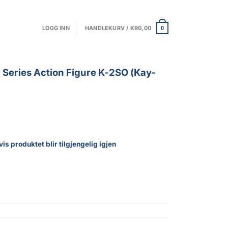
LOGG INN
HANDLEKURV /
KR
0,00
0
 Series Action Figure K-2SO (Kay-
is produktet blir tilgjengelig igjen