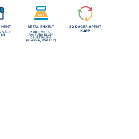
G HENT
BETAL ENKELT
30 DAGER ÅPENT
KJØP
N VÅR I
KORT, VIPPS,
MEN
FAKTURA ELLER
DELBETALING
(KLARNA, WALLEY)