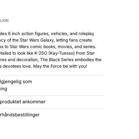
SJON
es 6 inch action figures, vehicles, and roleplay
cy of the Star Wars Galaxy, letting fans create
ess to Star Wars comic books, movies, and series.
etailed to look like K-2SO (Kay-Tuesso) from Star
tures and decoration, The Black Series embodies the
rs devotees love. May the Force be with you!
ilgjengelig som
ling
r produktet ankommer
rhåndsbestillinger