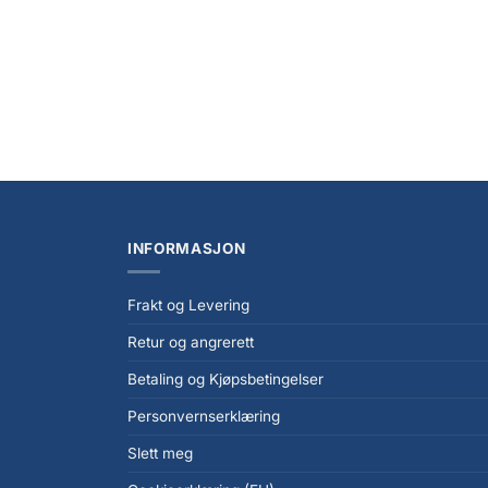
NYHET
+
+
Star Wars: The Mandalorian & Grogu Black
Star War
Series Action Figure Mercenary Guard Droid
Action F
15 cm
kr
399,0
kr
399,00
INFORMASJON
Frakt og Levering
Retur og angrerett
Betaling og Kjøpsbetingelser
Personvernserklæring
Slett meg