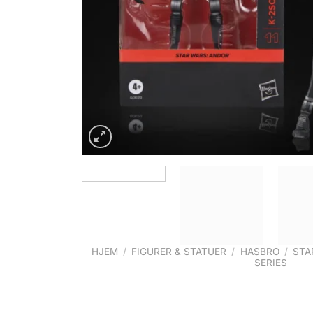
HJEM
/
FIGURER & STATUER
/
HASBRO
/
STA
SERIES