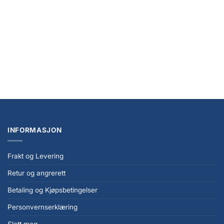
Ultimate Guard Twin Flip’n’Tray 160+ Xenoskin – Grønn
kr
469,00
INFORMASJON
Frakt og Levering
Retur og angrerett
Betaling og Kjøpsbetingelser
Personvernserklæring