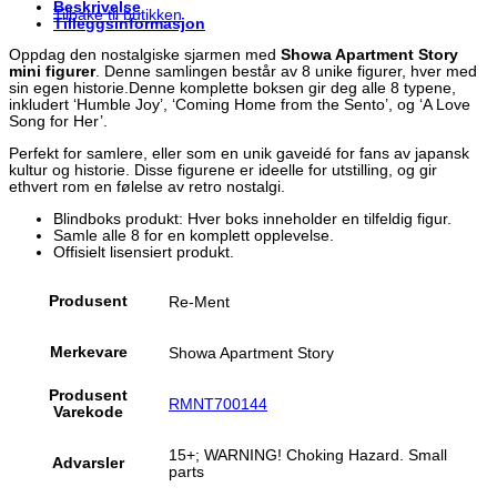
Beskrivelse
Tilbake til butikken
Tilleggsinformasjon
Oppdag den nostalgiske sjarmen med
Showa Apartment Story
mini figurer
. Denne samlingen består av 8 unike figurer, hver med
sin egen historie.Denne komplette boksen gir deg alle 8 typene,
inkludert ‘Humble Joy’, ‘Coming Home from the Sento’, og ‘A Love
Song for Her’.
Perfekt for samlere, eller som en unik gaveidé for fans av japansk
kultur og historie. Disse figurene er ideelle for utstilling, og gir
ethvert rom en følelse av retro nostalgi.
Blindboks produkt: Hver boks inneholder en tilfeldig figur.
Samle alle 8 for en komplett opplevelse.
Offisielt lisensiert produkt.
Produsent
Re-Ment
Merkevare
Showa Apartment Story
Produsent
RMNT700144
Varekode
15+; WARNING! Choking Hazard. Small
Advarsler
parts