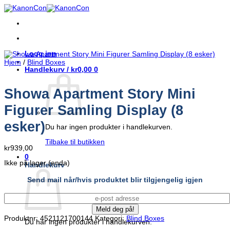
Skip
to
content
Logg inn
Hjem
/
Blind Boxes
Handlekurv /
kr
0,00
0
Showa Apartment Story Mini
Figurer Samling Display (8
esker)
Du har ingen produkter i handlekurven.
Tilbake til butikken
kr
939,00
0
Ikke på lager (enda)
Handlekurv
Send mail når/hvis produktet blir tilgjengelig igjen
Produktnr:
4521121700144
Kategori:
Blind Boxes
Du har ingen produkter i handlekurven.