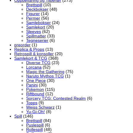
Oppbevaring og Tilbehør
(273)
Brettspill
(10)
Deckbokser
(48)
Figurer
(14)
Permer
(56)
Samlebokser
(24)
Samlekort
(20)
Sleeves
(62)
Spillmatter
(33)
Tegneserier
(6)
preorder
(1)
Replica & Props
(13)
Retrospill & konsoller
(20)
Samlekort & TCG
(368)
Diverse TCG
(23)
Lorcana
(52)
Magic the Gathering
(75)
Naruto Mythos TCG
(1)
One Piece
(30)
Panini
(30)
Pokemon
(115)
Riftbound
(12)
Sorcery TCG: Contested Realm
(6)
Topps
(9)
Weiss Schwarz
(1)
Yu-Gi-Oh!
(8)
Spill
(146)
Brettspill
(84)
Puslespill
(6)
Rollespill
(48)