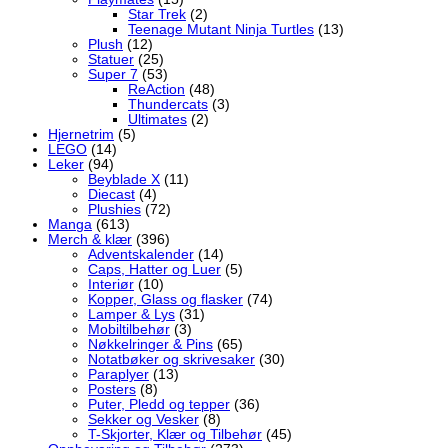
Star Trek
(2)
Teenage Mutant Ninja Turtles
(13)
Plush
(12)
Statuer
(25)
Super 7
(53)
ReAction
(48)
Thundercats
(3)
Ultimates
(2)
Hjernetrim
(5)
LEGO
(14)
Leker
(94)
Beyblade X
(11)
Diecast
(4)
Plushies
(72)
Manga
(613)
Merch & klær
(396)
Adventskalender
(14)
Caps, Hatter og Luer
(5)
Interiør
(10)
Kopper, Glass og flasker
(74)
Lamper & Lys
(31)
Mobiltilbehør
(3)
Nøkkelringer & Pins
(65)
Notatbøker og skrivesaker
(30)
Paraplyer
(13)
Posters
(8)
Puter, Pledd og tepper
(36)
Sekker og Vesker
(8)
T-Skjorter, Klær og Tilbehør
(45)