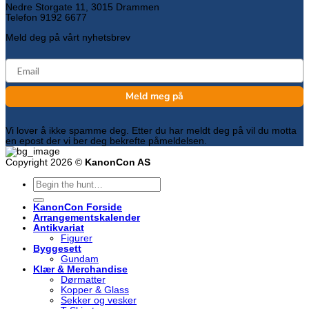
Nedre Storgate 11, 3015 Drammen
Telefon 9192 6677
Meld deg på vårt nyhetsbrev
email
Meld meg på
Vi lover å ikke spamme deg. Etter du har meldt deg på vil du motta
en epost der vi ber deg bekrefte påmeldelsen.
Copyright 2026 ©
KanonCon AS
Søk
etter:
KanonCon Forside
Arrangementskalender
Antikvariat
Figurer
Byggesett
Gundam
Klær & Merchandise
Dørmatter
Kopper & Glass
Sekker og vesker