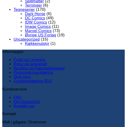
Spillmatter
(2)
Terninger
(6)
Tegneserier
(170)
Dark Horse
(6)
DC Comics
(49)
IDW Comics
(12)
Image Comics
(11)
Marvel Comics
(73)
Øvrige US Forlag
(19)
Uncategorized
(15)
Kjøkkenutstyr
(1)
Informasjon
Frakt og Levering
Retur og angrerett
Betaling og Kjøpsbetingelser
Personvernserklæring
Slett meg
Cookieerklæring (EU)
Kundeservice
FAQ
Om KanonCon
Kontakt oss
Kontakt
Midt i gågata i Drammen