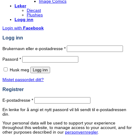
Image Comics
Leker
Diecast
Plushies
Logg inn
Login with
Facebook
Logg inn
Påkrevd
Brukernavn eller e-postadresse
*
Påkrevd
Passord
*
Husk meg
Logg inn
Mistet passordet ditt?
Registrer
Påkrevd
E-postadresse
*
En lenke for å angi et nytt passord vil bli sendt til e-postadressen
din.
Your personal data will be used to support your experience
throughout this website, to manage access to your account, and for
other purposes described in our
personvernregler
.