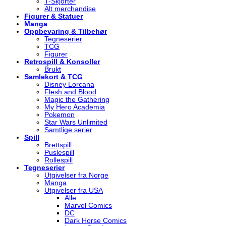
T-Skjorter
Alt merchandise
Figurer & Statuer
Manga
Oppbevaring & Tilbehør
Tegneserier
TCG
Figurer
Retrospill & Konsoller
Brukt
Samlekort & TCG
Disney Lorcana
Flesh and Blood
Magic the Gathering
My Hero Academia
Pokemon
Star Wars Unlimited
Samtlige serier
Spill
Brettspill
Puslespill
Rollespill
Tegneserier
Utgivelser fra Norge
Manga
Utgivelser fra USA
Alle
Marvel Comics
DC
Dark Horse Comics