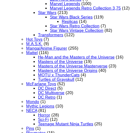
Marvel Legends
(100)
Marvel Legends Retro Collection 3,75
(12)
Star Wars
(213)
Star Wars Black Series
(119)
Replicas
(14)
Star Wars Retro Collection
(7)
Star Wars Vintage Collection
(82)
Transformers
(122)
Hot Toys
(7)
M.A.S.K.
(9)
Manga/Anime Figurer
(255)
Mattel
(116)
He-Man and the Masters of the Universe
(16)
Masters of the Universe
(19)
Masters of the Universe Masterverse
(23)
Masters of the Universe Origins
(40)
MOTU x ThunderCats
(4)
Turtles of Grayskull
(12)
McFarlane Toys
(52)
DC Direct
(5)
DC Multiverse
(20)
DC Retro
(1)
Mondo
(1)
Mythic Legions
(10)
NECA
(81)
Horror
(28)
Sci-Fi
(12)
Teenage Mutant Ninja Turtles
(25)
Pins
(1)
Playmates
(15)