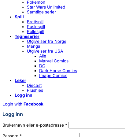
Pokemon
Star Wars Unlimited
Samtlige serier
Spill
Brettspill
Puslespill
Rollespill
Tegneserier
Utgivelser fra Norge
Manga
Utgivelser fra USA
Alle
Marvel Comics
DC
Dark Horse Comics
Image Comics
Leker
Diecast
Plushies
Logg inn
Login with
Facebook
Logg inn
Påkrevd
Brukernavn eller e-postadresse
*
Påkrevd
Passord
*