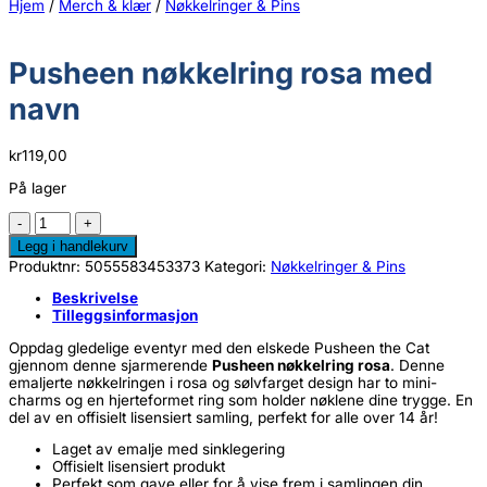
Hjem
/
Merch & klær
/
Nøkkelringer & Pins
Pusheen nøkkelring rosa med
navn
kr
119,00
På lager
Pusheen
nøkkelring
Legg i handlekurv
rosa
Produktnr:
5055583453373
Kategori:
Nøkkelringer & Pins
med
navn
Beskrivelse
antall
Tilleggsinformasjon
Oppdag gledelige eventyr med den elskede Pusheen the Cat
gjennom denne sjarmerende
Pusheen nøkkelring rosa
. Denne
emaljerte nøkkelringen i rosa og sølvfarget design har to mini-
charms og en hjerteformet ring som holder nøklene dine trygge. En
del av en offisielt lisensiert samling, perfekt for alle over 14 år!
Laget av emalje med sinklegering
Offisielt lisensiert produkt
Perfekt som gave eller for å vise frem i samlingen din