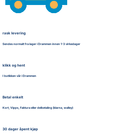
rask levering
Sendes normalt fra lager i Drammen innen 1-3 virkedager
klikk og hent
I butikken vår i Drammen
Betal enkelt
Kort, Vipps, Faktura eller delbetaling (klarna, walley)
30 dager åpent kjøp