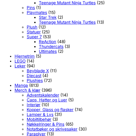
Teenage Mutant Ninja Turtles
(25)
Pins
(1)
Playmates
(15)
Star Trek
(2)
Teenage Mutant Ninja Turtles
(13)
Plush
(12)
Statuer
(25)
Super 7
(53)
ReAction
(48)
Thundercats
(3)
Ultimates
(2)
Hjernetrim
(5)
LEGO
(14)
Leker
(94)
Beyblade X
(11)
Diecast
(4)
Plushies
(72)
Manga
(613)
Merch & klær
(396)
Adventskalender
(14)
Caps, Hatter og Luer
(5)
Interiør
(10)
Kopper, Glass og flasker
(74)
Lamper & Lys
(31)
Mobiltilbehør
(3)
Nøkkelringer & Pins
(65)
Notatbøker og skrivesaker
(30)
Paraplyer
(13)