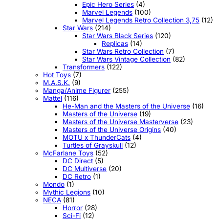
Epic Hero Series
(4)
Marvel Legends
(100)
Marvel Legends Retro Collection 3,75
(12)
Star Wars
(214)
Star Wars Black Series
(120)
Replicas
(14)
Star Wars Retro Collection
(7)
Star Wars Vintage Collection
(82)
Transformers
(122)
Hot Toys
(7)
M.A.S.K.
(9)
Manga/Anime Figurer
(255)
Mattel
(116)
He-Man and the Masters of the Universe
(16)
Masters of the Universe
(19)
Masters of the Universe Masterverse
(23)
Masters of the Universe Origins
(40)
MOTU x ThunderCats
(4)
Turtles of Grayskull
(12)
McFarlane Toys
(52)
DC Direct
(5)
DC Multiverse
(20)
DC Retro
(1)
Mondo
(1)
Mythic Legions
(10)
NECA
(81)
Horror
(28)
Sci-Fi
(12)