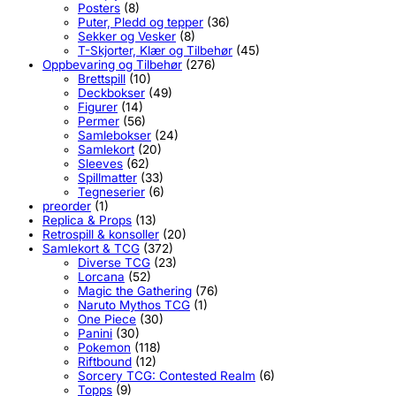
Posters
(8)
Puter, Pledd og tepper
(36)
Sekker og Vesker
(8)
T-Skjorter, Klær og Tilbehør
(45)
Oppbevaring og Tilbehør
(276)
Brettspill
(10)
Deckbokser
(49)
Figurer
(14)
Permer
(56)
Samlebokser
(24)
Samlekort
(20)
Sleeves
(62)
Spillmatter
(33)
Tegneserier
(6)
preorder
(1)
Replica & Props
(13)
Retrospill & konsoller
(20)
Samlekort & TCG
(372)
Diverse TCG
(23)
Lorcana
(52)
Magic the Gathering
(76)
Naruto Mythos TCG
(1)
One Piece
(30)
Panini
(30)
Pokemon
(118)
Riftbound
(12)
Sorcery TCG: Contested Realm
(6)
Topps
(9)