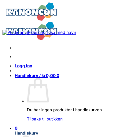
Skip
to
content
Logg inn
Handlekurv /
kr
0,00
0
Du har ingen produkter i handlekurven.
Tilbake til butikken
0
Handlekurv