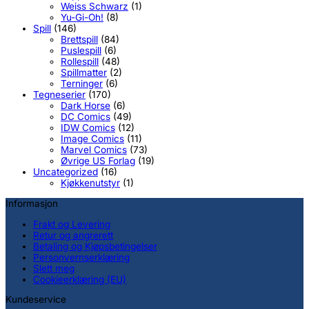
Weiss Schwarz
(1)
Yu-Gi-Oh!
(8)
Spill
(146)
Brettspill
(84)
Puslespill
(6)
Rollespill
(48)
Spillmatter
(2)
Terninger
(6)
Tegneserier
(170)
Dark Horse
(6)
DC Comics
(49)
IDW Comics
(12)
Image Comics
(11)
Marvel Comics
(73)
Øvrige US Forlag
(19)
Uncategorized
(16)
Kjøkkenutstyr
(1)
Informasjon
Frakt og Levering
Retur og angrerett
Betaling og Kjøpsbetingelser
Personvernserklæring
Slett meg
Cookieerklæring (EU)
Kundeservice