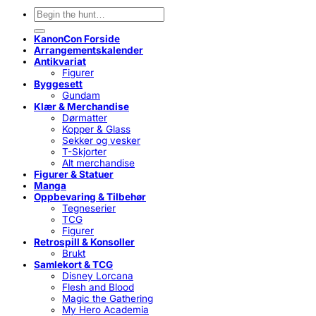
Søk
etter:
KanonCon Forside
Arrangementskalender
Antikvariat
Figurer
Byggesett
Gundam
Klær & Merchandise
Dørmatter
Kopper & Glass
Sekker og vesker
T-Skjorter
Alt merchandise
Figurer & Statuer
Manga
Oppbevaring & Tilbehør
Tegneserier
TCG
Figurer
Retrospill & Konsoller
Brukt
Samlekort & TCG
Disney Lorcana
Flesh and Blood
Magic the Gathering
My Hero Academia