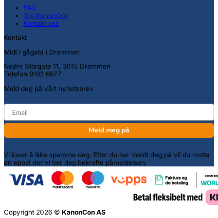
FAQ
Om KanonCon
Kontakt oss
Kontakt
Midt i gågata i Drammen
Nedre Storgate 11, 3015 Drammen
Telefon 9192 6677
Meld deg på vårt nyhetsbrev
email
Meld meg på
Vi lover å ikke spamme deg. Etter du har meldt deg på vil du motta
en epost der vi ber deg bekrefte påmeldelsen.
Copyright 2026 ©
KanonCon AS