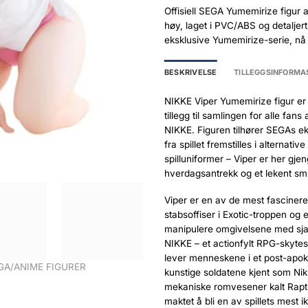
Offisiell SEGA Yumemirize figur 
høy, laget i PVC/ABS og detaljert
eksklusive Yumemirize-serie, nå 
BESKRIVELSE
TILLEGGSINFORMA
NIKKE Viper Yumemirize figur er e
tillegg til samlingen for alle fan
NIKKE. Figuren tilhører SEGAs ek
fra spillet fremstilles i alternati
spilluniformer – Viper er her gje
hverdagsantrekk og et lekent sm
Viper er en av de mest fasciner
stabsoffiser i Exotic-troppen og er
manipulere omgivelsene med sjarm
NIKKE – et actionfylt RPG-skytespi
lever menneskene i et post-apok
A/ANIME FIGURER
kunstige soldatene kjent som Nik
mekaniske romvesener kalt Raptu
maktet å bli en av spillets mest i