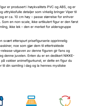
gur er produsert i høykvalitets PVC og ABS, og er
 uttrykksfulle detaljer som virkelig bringer Viper til
 og er ca. 10 cm høy – passe størrelse for enhver
p. Som en non-scale, ikke-artikulert figur er den først
mling, ikke lek – den er merket for aldersgruppe
 svært etterspurt prisefigurserie opprinnelig
maskiner, noe som gjør dem til ettertraktede
-release-utgaven av denne figuren gir fans og
 seg denne juvelen. Enten du er en dedikert NIKKE-
pris på vakker animefigurkunst, er dette en figur du
er til din samling i dag og la hennes mystiske