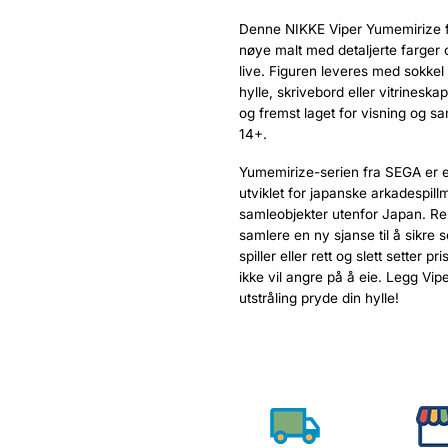
Denne NIKKE Viper Yumemirize fi
nøye malt med detaljerte farger og
live. Figuren leveres med sokkel
hylle, skrivebord eller vitrineska
og fremst laget for visning og sa
14+.
Yumemirize-serien fra SEGA er en
utviklet for japanske arkadespill
samleobjekter utenfor Japan. Re
samlere en ny sjanse til å sikre
spiller eller rett og slett setter 
ikke vil angre på å eie. Legg Vip
utstråling pryde din hylle!