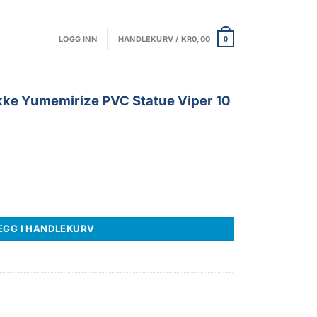
LOGG INN
HANDLEKURV /
KR
0,00
0
ikke Yumemirize PVC Statue Viper 10
ze PVC Statue Viper 10 cm antall
EGG I HANDLEKURV