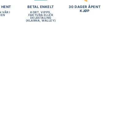
G HENT
BETAL ENKELT
30 DAGER ÅPENT
KJØP
N VÅR I
KORT, VIPPS,
MEN
FAKTURA ELLER
DELBETALING
(KLARNA, WALLEY)