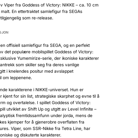
av Viper fra Goddess of Victory: NIKKE – ca. 10 cm
 malt. En ettertraktet samlefigur fra SEGAs
tilgjengelig som re-release.
SJON
n offisiell samlefigur fra SEGA, og en perfekt
s av det populære mobilspillet Goddess of Victory:
sklusive Yumemirize-serie, der ikoniske karakterer
ve antrekk som skiller seg fra deres vanlige
ngitt i knelendes positur med avslappet
il om leppenene.
ende karakterene i NIKKE-universet. Hun er
 kjent for sin list, strategiske skarphet og evne til å
 og overtalelse. I spillet Goddess of Victory:
ll utviklet av Shift Up og utgitt av Level Infinite –
alyptisk fremtidssamfunn under jorda, mens de
kes kjemper for å gjenerobre overflaten fra
res. Viper, som SSR-Nikke fra Tetra Line, har
koniske og diskuterte karakterer.