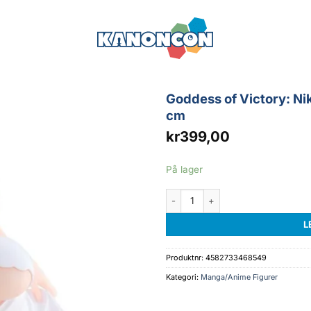
Goddess of Victory: N
cm
kr
399,00
På lager
Goddess of Victory: Nikke Yumemiri
L
Produktnr:
4582733468549
Kategori:
Manga/Anime Figurer