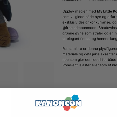
BESKRIVELSE
TILLEGGSINFORMA
Opplev magien med
My Little P
som vil glede både nye og erfar
eksklusiv designkonkurranse, og 
@frostedmoonmoon. Shadowheart e
grønne øyne som stråler og en r
er elegant flettet, og hennes la
For samlere er denne plysjfigur
materiale og detaljerte aksenter 
noe som gjør den ideell for både u
Pony-entusiaster eller som et iø
R
/
PLUSH
RASK LEVERING
KLIKK O
SENDES NORMALT
I BUTIKKE
FRA LAGER I
DRAM
DRAMMEN INNEN 1-3
VIRKEDAGER