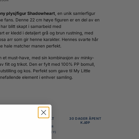
SJON
ony plysjfigur Shadowheart
, en unik samlerfigur
ne fans. Denne 22 cm høye figuren er en del av en
har blitt skapt i samarbeid med
r kledd i detaljert grå og brun rustning, med
osa arr som gir henne karakter. Hennes svarte hår
nge hale matcher manen perfekt.
en et must-have, med sin kombinasjon av minky-
av filt og trikot. Den er fylt med 100% PP bomull,
tstilling og kos. Perfekt som gave til My Little
ynefallende element i enhver samling.
G HENT
BETAL ENKELT
30 DAGER ÅPENT
KJØP
N VÅR I
KORT, VIPPS,
MEN
FAKTURA ELLER
DELBETALING
(KLARNA, WALLEY)