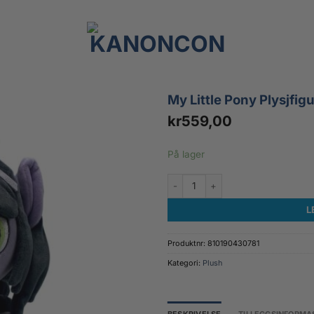
My Little Pony Plysjfi
kr
559,00
På lager
My Little Pony Plysjfigur Shadowhe
L
Produktnr:
810190430781
Kategori:
Plush