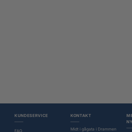
+
 Man Plysjfigur Pochita 40 cm
Simba Bowser Teddy 30 Cm
0
kr
639,00
KUNDESERVICE
KONTAKT
ME
N
Midt i gågata i Drammen
FAQ