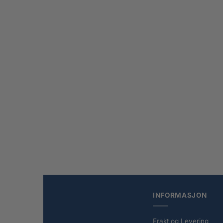
+
+
My Little Pony Plysjfigur Classic Rarity 22 cm
Chainsaw
kr
559,00
kr
409,0
INFORMASJON
Frakt og Levering