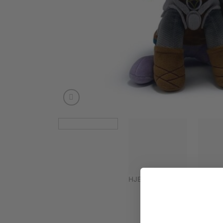
HJEM
/
FIGURER & STATUE