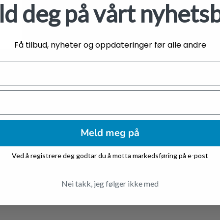
d deg på vårt nyhets
Få tilbud, nyheter og oppdateringer før alle andre
Meld meg på
Ved å registrere deg godtar du å motta markedsføring på e-post
+
tty XL bamse 35cm rød fløyel kjole fra
Sanrio Plush Keychain My Melody 6 
Nei takk, jeg følger ikke med
kr
159,00
0