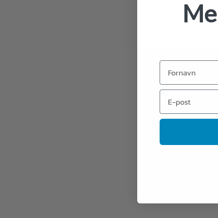
Mel
Fornavn
Email
+
+
One Piece Plush Figure Tony Tony Chopper
Hello Ki
New World Ver. 45 cm
Sakami
kr
619,00
kr
469,0