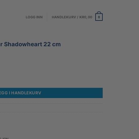
LOGG INN
HANDLEKURV /
KR
0,00
0
gur Shadowheart 22 cm
art 22 cm antall
EGG I HANDLEKURV