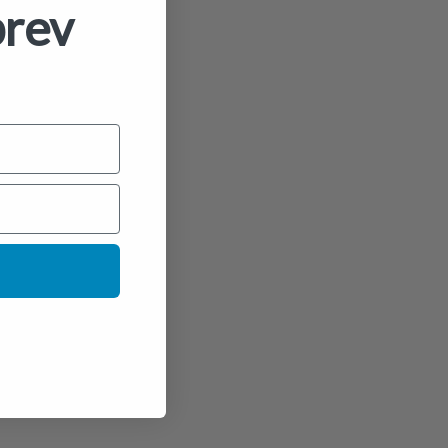
brev
+
cm
Pokemon Pikachu Plush 20 cm
kr
329,00