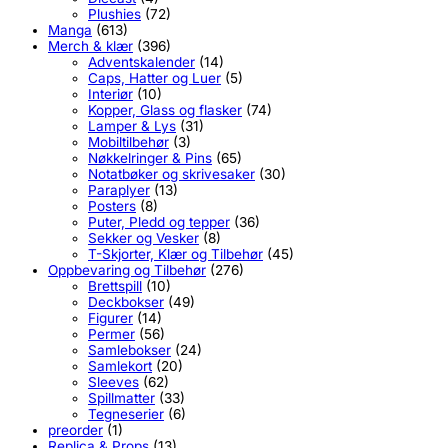
Plushies
(72)
Manga
(613)
Merch & klær
(396)
Adventskalender
(14)
Caps, Hatter og Luer
(5)
Interiør
(10)
Kopper, Glass og flasker
(74)
Lamper & Lys
(31)
Mobiltilbehør
(3)
Nøkkelringer & Pins
(65)
Notatbøker og skrivesaker
(30)
Paraplyer
(13)
Posters
(8)
Puter, Pledd og tepper
(36)
Sekker og Vesker
(8)
T-Skjorter, Klær og Tilbehør
(45)
Oppbevaring og Tilbehør
(276)
Brettspill
(10)
Deckbokser
(49)
Figurer
(14)
Permer
(56)
Samlebokser
(24)
Samlekort
(20)
Sleeves
(62)
Spillmatter
(33)
Tegneserier
(6)
preorder
(1)
Replica & Props
(13)