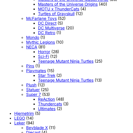
Masters of the Universe Origins
(40)
MOTU x ThunderCats
(4)
Turtles of Grayskull
(12)
McFarlane Toys
(52)
DC Direct
(5)
DC Multiverse
(20)
DC Retro
(1)
Mondo
(1)
Mythic Legions
(10)
NECA
(81)
Horror
(28)
Sci-Fi
(12)
Teenage Mutant Ninja Turtles
(25)
Pins
(1)
Playmates
(15)
Star Trek
(2)
Teenage Mutant Ninja Turtles
(13)
Plush
(12)
Statuer
(25)
Super 7
(53)
ReAction
(48)
Thundercats
(3)
Ultimates
(2)
Hjernetrim
(5)
LEGO
(14)
Leker
(94)
Beyblade X
(11)
Diecast
(4)