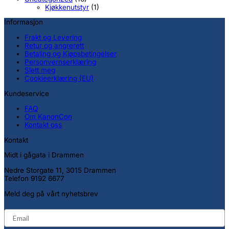
Kjøkkenutstyr
(1)
Informasjon
Frakt og Levering
Retur og angrerett
Betaling og Kjøpsbetingelser
Personvernserklæring
Slett meg
Cookieerklæring (EU)
Kundeservice
FAQ
Om KanonCon
Kontakt oss
Kontakt
Midt i gågata i Drammen
Nedre Storgate 11, 3015 Drammen
Telefon 9192 6677
Meld deg på vårt nyhetsbrev
email