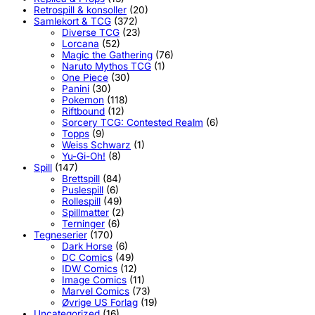
Retrospill & konsoller
(20)
Samlekort & TCG
(372)
Diverse TCG
(23)
Lorcana
(52)
Magic the Gathering
(76)
Naruto Mythos TCG
(1)
One Piece
(30)
Panini
(30)
Pokemon
(118)
Riftbound
(12)
Sorcery TCG: Contested Realm
(6)
Topps
(9)
Weiss Schwarz
(1)
Yu-Gi-Oh!
(8)
Spill
(147)
Brettspill
(84)
Puslespill
(6)
Rollespill
(49)
Spillmatter
(2)
Terninger
(6)
Tegneserier
(170)
Dark Horse
(6)
DC Comics
(49)
IDW Comics
(12)
Image Comics
(11)
Marvel Comics
(73)
Øvrige US Forlag
(19)
Uncategorized
(16)