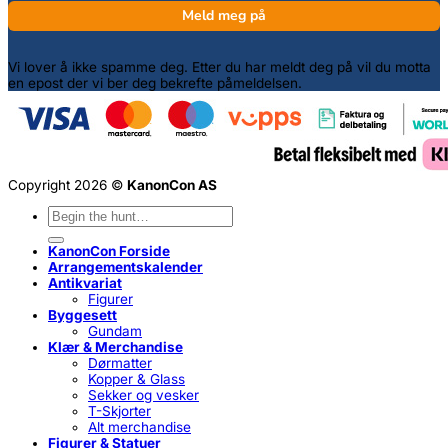
Meld meg på
Vi lover å ikke spamme deg. Etter du har meldt deg på vil du motta
en epost der vi ber deg bekrefte påmeldelsen.
Copyright 2026 ©
KanonCon AS
Søk
etter:
KanonCon Forside
Arrangementskalender
Antikvariat
Figurer
Byggesett
Gundam
Klær & Merchandise
Dørmatter
Kopper & Glass
Sekker og vesker
T-Skjorter
Alt merchandise
Figurer & Statuer