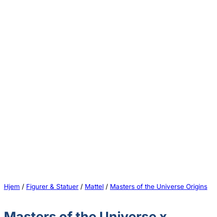
Hjem
/
Figurer & Statuer
/
Mattel
/
Masters of the Universe Origins
Masters of the Universe x