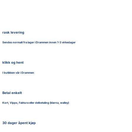
rask levering
Sendes normalt fra lager i Drammen innen 1-3 virkedager
klikk og hent
I butikken vår i Drammen
Betal enkelt
Kort, Vipps, Faktura eller delbetaling (klarna, walley)
30 dager åpent kjøp