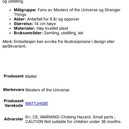
og utstilling.
Målgruppe:
Fans av Masters of the Universe og Stranger
Things
Alder:
Anbefalt for 6 år og oppover
Størrelse:
14 cm høye
Materialer:
Høy kvalitet plast
Bruksområder:
Samling, utstilling, lek
Merk:
Emballasjen kan avvike fra illustrasjonene i design eller
språkvariant.
Produsent
Mattel
Merkevare
Masters of the Universe
Produsent
MATTJHG81
Varekode
6+; CE; WARNING! Choking Hazard. Small parts ;
Advarsler
CAUTION Not suitable for children under 36 months.