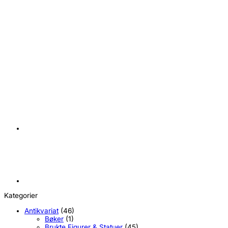
+
Masters of the Universe Origins Deluxe Action Figure
Cartoon Collection: Roboto 14 cm
kr
379,00
Kategorier
Antikvariat
(46)
Bøker
(1)
Brukte Figurer & Statuer
(45)