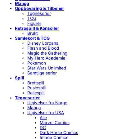
Manga
Oppbevaring & Tilbehør
Tegneserier
TCG
Figurer
Retrospill & Konsoller
Brukt
Samlekort & TCG
Disney Lorcana
Flesh and Blood
Magic the Gathering
My Hero Academia
Pokemon
Star Wars Unlimited
Samtlige serier
Spill
Brettspill
Puslespill
Rollespill
Tegneserier
Utgivelser fra Norge
Manga
Utgivelser fra USA
Alle
Marvel Comics
DC
Dark Horse Comics
Image Comics