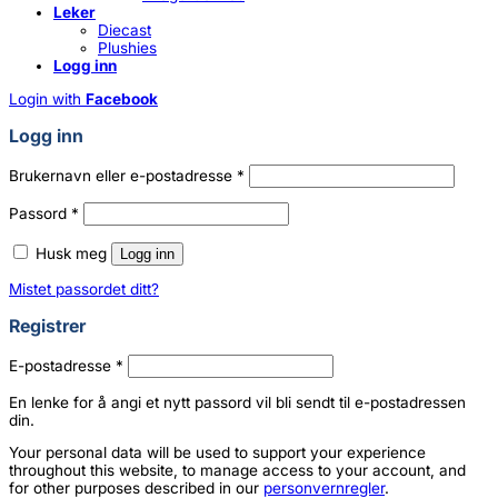
Leker
Diecast
Plushies
Logg inn
Login with
Facebook
Logg inn
Påkrevd
Brukernavn eller e-postadresse
*
Påkrevd
Passord
*
Husk meg
Logg inn
Mistet passordet ditt?
Registrer
Påkrevd
E-postadresse
*
En lenke for å angi et nytt passord vil bli sendt til e-postadressen
din.
Your personal data will be used to support your experience
throughout this website, to manage access to your account, and
for other purposes described in our
personvernregler
.