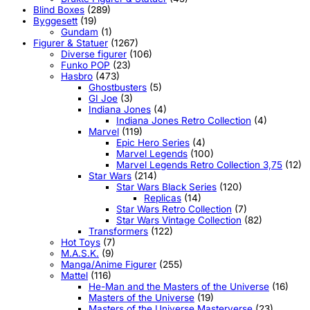
Blind Boxes
(289)
Byggesett
(19)
Gundam
(1)
Figurer & Statuer
(1267)
Diverse figurer
(106)
Funko POP
(23)
Hasbro
(473)
Ghostbusters
(5)
GI Joe
(3)
Indiana Jones
(4)
Indiana Jones Retro Collection
(4)
Marvel
(119)
Epic Hero Series
(4)
Marvel Legends
(100)
Marvel Legends Retro Collection 3,75
(12)
Star Wars
(214)
Star Wars Black Series
(120)
Replicas
(14)
Star Wars Retro Collection
(7)
Star Wars Vintage Collection
(82)
Transformers
(122)
Hot Toys
(7)
M.A.S.K.
(9)
Manga/Anime Figurer
(255)
Mattel
(116)
He-Man and the Masters of the Universe
(16)
Masters of the Universe
(19)
Masters of the Universe Masterverse
(23)