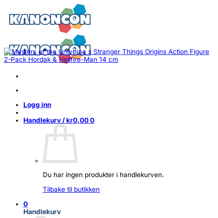
Skip
to
content
Logg inn
Handlekurv /
kr
0,00
0
Du har ingen produkter i handlekurven.
Tilbake til butikken
0
Handlekurv