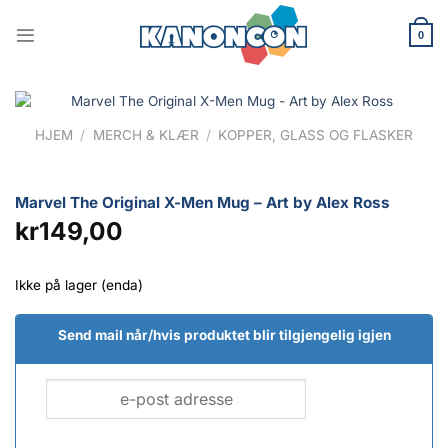
Skip
to
0
content
HJEM
/
MERCH & KLÆR
/
KOPPER, GLASS OG FLASKER
Marvel The Original X-Men Mug – Art by Alex Ross
kr
149,00
Ikke på lager (enda)
Send mail når/hvis produktet blir tilgjengelig igjen