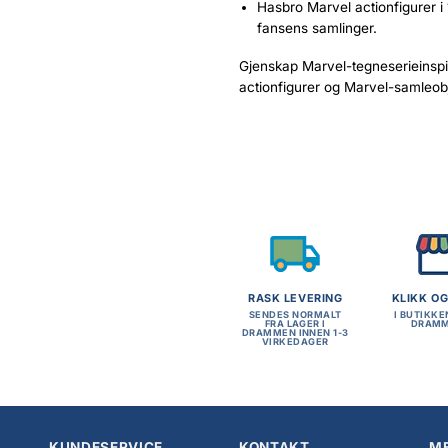
Hasbro Marvel actionfigurer i 1
fansens samlinger.
Gjenskap Marvel-tegneserieinspi
actionfigurer og Marvel-samleobj
RASK LEVERING
KLIKK O
SENDES NORMALT
I BUTIKKE
FRA LAGER I
DRAM
DRAMMEN INNEN 1-3
VIRKEDAGER
KUNDESERVICE
KONTAKT
ME