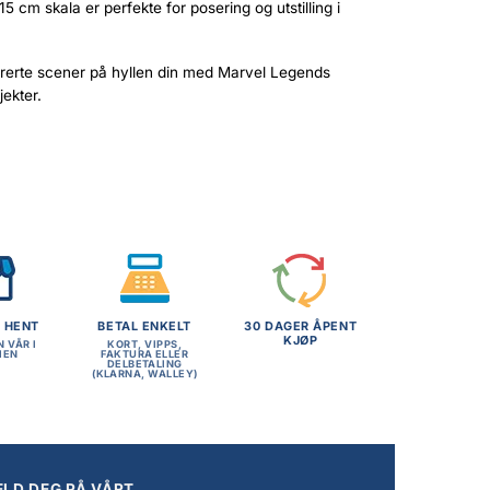
5 cm skala er perfekte for posering og utstilling i
rerte scener på hyllen din med Marvel Legends
ekter.
G HENT
BETAL ENKELT
30 DAGER ÅPENT
KJØP
N VÅR I
KORT, VIPPS,
MEN
FAKTURA ELLER
DELBETALING
(KLARNA, WALLEY)
LD DEG PÅ VÅRT