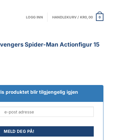
LOGG INN
HANDLEKURV /
KR
0,00
0
vengers Spider-Man Actionfigur 15
s produktet blir tilgjengelig igjen