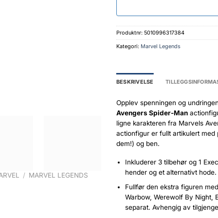
Produktnr:
5010996317384
Kategori:
Marvel Legends
BESKRIVELSE
TILLEGGSINFORMA
Opplev spenningen og undringen
Avengers Spider-Man
actionfig
ligne karakteren fra Marvels Av
actionfigur er fullt artikulert m
dem!) og ben.
Inkluderer 3 tilbehør og 1 Exec
hender og et alternativt hode.
ARVEL
/
MARVEL LEGENDS
Fullfør den ekstra figuren me
Warbow, Werewolf By Night, E
separat. Avhengig av tilgjenge