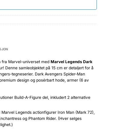
SJON
 fra Marvel-universet med
Marvel Legends Dark
ur! Denne samleobjektet på 15 cm er detaljert for å
engers-tegneserier. Dark Avengers Spider-Man
ed premium design og posérbart hode, armer (6 av
utioner Build-A-Figure del, inkludert 2 alternative
d Marvel Legends actionfigurer Iron Man (Mark 72),
nchantress og Phantom Rider. (Hver selges
lighet.)