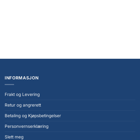
NYHET
Marvel Legends Maximum Series Action Figure Thor 15 cm
kr
789,00
INFORMASJON
Frakt og Levering
Retur og angrerett
Betaling og Kjøpsbetingelser
Personvernserklæring
Slett meg