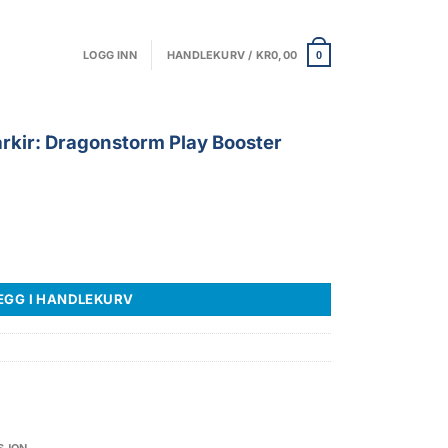
LOGG INN
HANDLEKURV /
KR
0,00
0
rkir: Dragonstorm Play Booster
storm Play Booster antall
EGG I HANDLEKURV