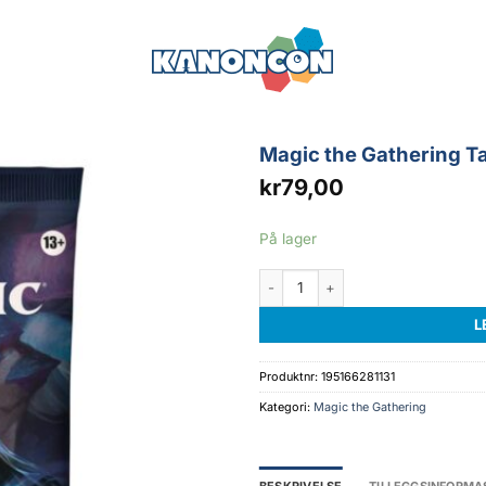
Magic the Gathering Ta
kr
79,00
På lager
Magic the Gathering Tarkir: Dragon
L
Produktnr:
195166281131
Kategori:
Magic the Gathering