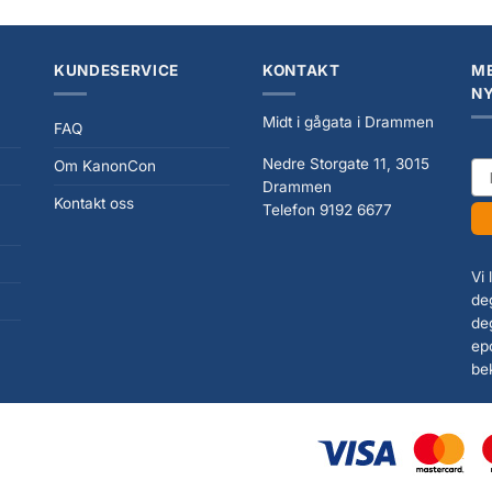
KUNDESERVICE
KONTAKT
ME
N
Midt i gågata i Drammen
FAQ
Nedre Storgate 11, 3015
Om KanonCon
ema
Drammen
Kontakt oss
Telefon 9192 6677
Vi
deg
de
ep
be