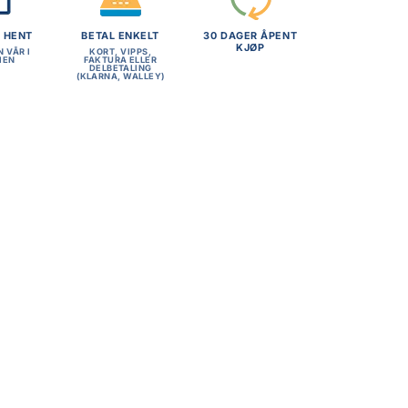
G HENT
BETAL ENKELT
30 DAGER ÅPENT
KJØP
N VÅR I
KORT, VIPPS,
MEN
FAKTURA ELLER
DELBETALING
(KLARNA, WALLEY)
+
NYHET
NYHET