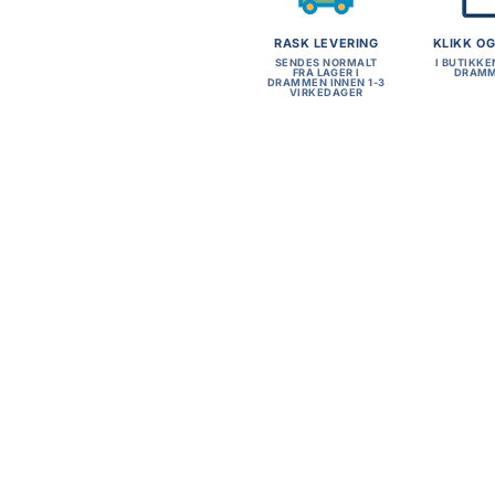
RASK LEVERING
KLIKK O
SENDES NORMALT
I BUTIKKE
FRA LAGER I
DRAM
DRAMMEN INNEN 1-3
VIRKEDAGER
+
NYHET