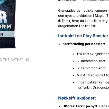
BESKRIVELSE
TILLEGGSINFORMA
Gjenopplev den episke kampen 
den nyeste utvidelsen i Magic: Th
til Tarkir, hvor du kan alliere d
dragekraften i spillet ditt.
Innhold i en Play Booster
Kortfordeling per booster:
1–4 kort av sjeldenhe
C THE GATHERING
3 Uncommon-kort.
6–7 Common-kort.
Minst 1 tradisjonelt f
I noen pakker kan de
fra Tarkir: Dragonsto
Nøkkelfunksjoner:
Utforsk Tarkir på nytt:
Delta 