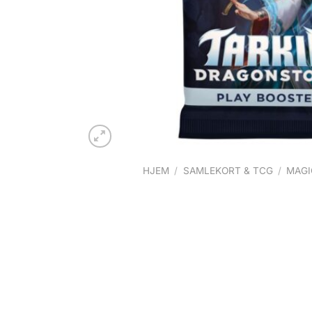
HJEM
/
SAMLEKORT & TCG
/
MAGI