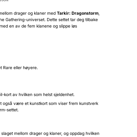
SJON
mellom drager og klaner med
Tarkir: Dragonstorm
,
e Gathering-universet. Dette settet tar deg tilbake
eg med en av de fem klanene og slippe løs
t Rare eller høyere.
oil-kort av hvilken som helst sjeldenhet.
t også være et kunstkort som viser frem kunstverk
rm-settet.
i slaget mellom drager og klaner, og oppdag hvilken