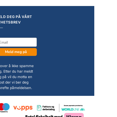
LD DEG PÅ VÅRT
YHETSBREV
il
Meld meg på
 lover å ikke spamme
. Etter du har meldt
g på vil du motta en
ost der vi ber deg
krefte påmeldelsen.