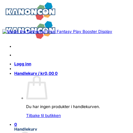
Skip
to
content
Logg inn
Handlekurv /
kr
0,00
0
Du har ingen produkter i handlekurven.
Tilbake til butikken
0
Handlekurv