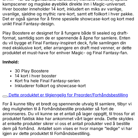
kampscener og magiske øyeblikk direkte inn i Magic-universet.
Hver booster inneholder 14 kort, inkludert en miks av vanlige,
uvanlige, sjeldne og mythic rare-kort, samt ett foilkort i hver pakke.
Det er også sjanse for å finne spesielle showcase-kort og kort med
unikt Final Fantasy-design.
Play Boostere er designet for å fungere både til sealed og draft-
format, samtidig som de er spennende å åpne for samlere. Enten
du vil bygge et Final Fantasy-inspirert deck, fylle samlingen din
med eksklusive kort, eller arrangere en draft med venner, er dette
produktet et must-have for enhver Magic- og Final Fantasy-fan.
Innhold:
30 Play Boostere
14 kort i hver booster
Kort fra hele Final Fantasy-serien
Inkluderer foilkort og showcase-kort
Dette produktet er tilgjengelig for Preorder/Forhåndsbestilling
For å kunne tilby et bredt og spennende utvalg til samlere, tilbyr vi
deg muligheten til å Forhåndsbestille produkter så fort de
annonseres. Du vil kunne se et antall på lager oppgitt, til tross for at
produktet faktisk ikke har ankommet vårt lager enda. Dette skyldes
at enkelte produkter sikrer vi oss et antall produkter ved å bestille
dem på forhånd. Antallet som vises er hvor mange "ledige" vi har
igjen av dette produktet til Forhåndsbestilling.