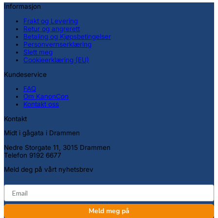
Informasjon
Frakt og Levering
Retur og angrerett
Betaling og Kjøpsbetingelser
Personvernserklæring
Slett meg
Cookieerklæring (EU)
Kundeservice
FAQ
Om KanonCon
Kontakt oss
Kontakt
Midt i gågata i Drammen
Nedre Storgate 11, 3015 Drammen
Telefon 9192 6677
Meld deg på vårt nyhetsbrev
email
Meld meg på