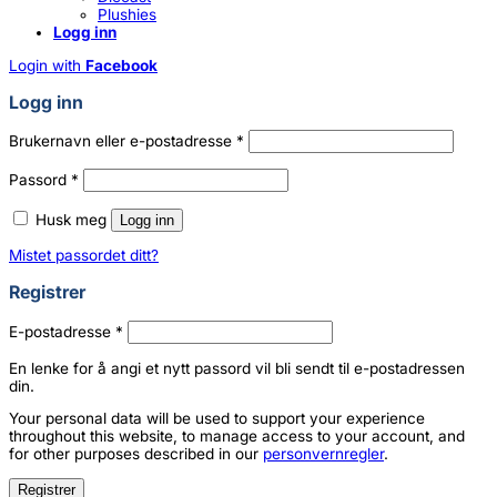
Plushies
Logg inn
Login with
Facebook
Logg inn
Påkrevd
Brukernavn eller e-postadresse
*
Påkrevd
Passord
*
Husk meg
Logg inn
Mistet passordet ditt?
Registrer
Påkrevd
E-postadresse
*
En lenke for å angi et nytt passord vil bli sendt til e-postadressen
din.
Your personal data will be used to support your experience
throughout this website, to manage access to your account, and
for other purposes described in our
personvernregler
.
Registrer