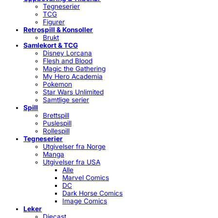
Tegneserier
TCG
Figurer
Retrospill & Konsoller
Brukt
Samlekort & TCG
Disney Lorcana
Flesh and Blood
Magic the Gathering
My Hero Academia
Pokemon
Star Wars Unlimited
Samtlige serier
Spill
Brettspill
Puslespill
Rollespill
Tegneserier
Utgivelser fra Norge
Manga
Utgivelser fra USA
Alle
Marvel Comics
DC
Dark Horse Comics
Image Comics
Leker
Diecast