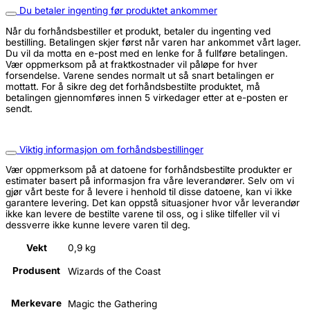
Du betaler ingenting før produktet ankommer
Når du forhåndsbestiller et produkt, betaler du ingenting ved
bestilling. Betalingen skjer først når varen har ankommet vårt lager.
Du vil da motta en e-post med en lenke for å fullføre betalingen.
Vær oppmerksom på at fraktkostnader vil påløpe for hver
forsendelse. Varene sendes normalt ut så snart betalingen er
mottatt. For å sikre deg det forhåndsbestilte produktet, må
betalingen gjennomføres innen 5 virkedager etter at e-posten er
sendt.
Viktig informasjon om forhåndsbestillinger
Vær oppmerksom på at datoene for forhåndsbestilte produkter er
estimater basert på informasjon fra våre leverandører. Selv om vi
gjør vårt beste for å levere i henhold til disse datoene, kan vi ikke
garantere levering. Det kan oppstå situasjoner hvor vår leverandør
ikke kan levere de bestilte varene til oss, og i slike tilfeller vil vi
dessverre ikke kunne levere varen til deg.
Vekt
0,9 kg
Produsent
Wizards of the Coast
Merkevare
Magic the Gathering