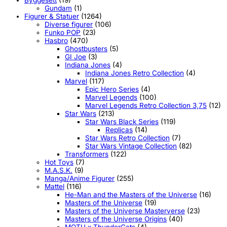
Gundam
(1)
Figurer & Statuer
(1264)
Diverse figurer
(106)
Funko POP
(23)
Hasbro
(470)
Ghostbusters
(5)
GI Joe
(3)
Indiana Jones
(4)
Indiana Jones Retro Collection
(4)
Marvel
(117)
Epic Hero Series
(4)
Marvel Legends
(100)
Marvel Legends Retro Collection 3,75
(12)
Star Wars
(213)
Star Wars Black Series
(119)
Replicas
(14)
Star Wars Retro Collection
(7)
Star Wars Vintage Collection
(82)
Transformers
(122)
Hot Toys
(7)
M.A.S.K.
(9)
Manga/Anime Figurer
(255)
Mattel
(116)
He-Man and the Masters of the Universe
(16)
Masters of the Universe
(19)
Masters of the Universe Masterverse
(23)
Masters of the Universe Origins
(40)
MOTU x ThunderCats
(4)