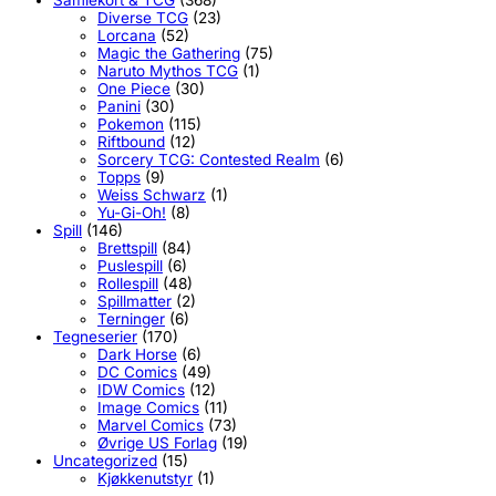
Diverse TCG
(23)
Lorcana
(52)
Magic the Gathering
(75)
Naruto Mythos TCG
(1)
One Piece
(30)
Panini
(30)
Pokemon
(115)
Riftbound
(12)
Sorcery TCG: Contested Realm
(6)
Topps
(9)
Weiss Schwarz
(1)
Yu-Gi-Oh!
(8)
Spill
(146)
Brettspill
(84)
Puslespill
(6)
Rollespill
(48)
Spillmatter
(2)
Terninger
(6)
Tegneserier
(170)
Dark Horse
(6)
DC Comics
(49)
IDW Comics
(12)
Image Comics
(11)
Marvel Comics
(73)
Øvrige US Forlag
(19)
Uncategorized
(15)
Kjøkkenutstyr
(1)