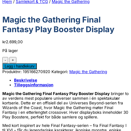
Hjem
/
Samlekort & TCG
/
Magic the Gathering
Magic the Gathering Final
Fantasy Play Booster Display
kr
2.699,00
På lager
Magic
the
Legg i handlekurv
Gathering
Produktnr:
195166270920
Kategori:
Magic the Gathering
Final
Fantasy
Beskrivelse
Play
Tilleggsinformasjon
Booster
Display
Magic the Gathering Final Fantasy Play Booster Display
bringer to
antall
av verdens mest populære universer sammen i én spektakulær
kortserie. Dette er en offisiell del av Universes Beyond-serien fra
Wizards of the Coast, hvor Magic the Gathering møter Final
Fantasy i en etterlengtet crossover. Hver displayboks inneholder 30
Play Boostere, perfekt for både samlere og spillere.
Med kort inspirert av hele Final Fantasy-serien – fra Final Fantasy I
til XVI – får du legendariske karakterer, ikoniske monstre, episke