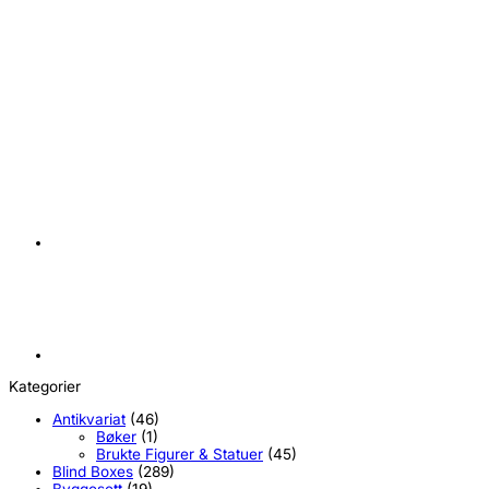
+
Magic the Gathering Secrets of Strixhaven Theme Deck
Lifegain
kr
449,00
Kategorier
Antikvariat
(46)
Bøker
(1)
Brukte Figurer & Statuer
(45)
Blind Boxes
(289)
Byggesett
(19)