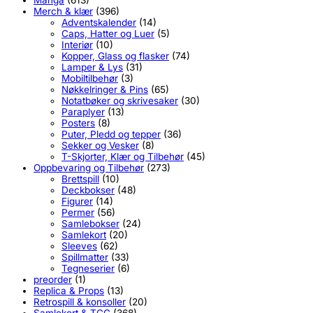
Merch & klær
(396)
Adventskalender
(14)
Caps, Hatter og Luer
(5)
Interiør
(10)
Kopper, Glass og flasker
(74)
Lamper & Lys
(31)
Mobiltilbehør
(3)
Nøkkelringer & Pins
(65)
Notatbøker og skrivesaker
(30)
Paraplyer
(13)
Posters
(8)
Puter, Pledd og tepper
(36)
Sekker og Vesker
(8)
T-Skjorter, Klær og Tilbehør
(45)
Oppbevaring og Tilbehør
(273)
Brettspill
(10)
Deckbokser
(48)
Figurer
(14)
Permer
(56)
Samlebokser
(24)
Samlekort
(20)
Sleeves
(62)
Spillmatter
(33)
Tegneserier
(6)
preorder
(1)
Replica & Props
(13)
Retrospill & konsoller
(20)
Samlekort & TCG
(368)