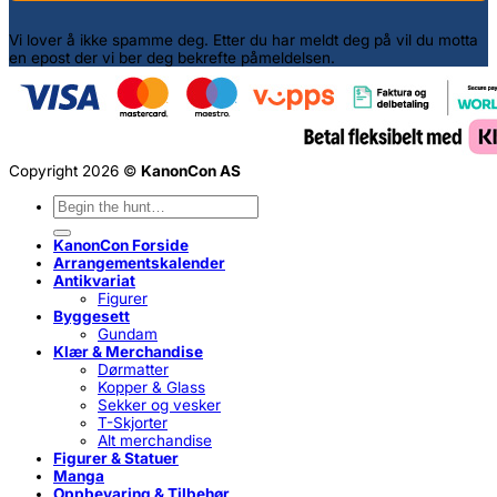
Vi lover å ikke spamme deg. Etter du har meldt deg på vil du motta
en epost der vi ber deg bekrefte påmeldelsen.
Copyright 2026 ©
KanonCon AS
Søk
etter:
KanonCon Forside
Arrangementskalender
Antikvariat
Figurer
Byggesett
Gundam
Klær & Merchandise
Dørmatter
Kopper & Glass
Sekker og vesker
T-Skjorter
Alt merchandise
Figurer & Statuer
Manga
Oppbevaring & Tilbehør