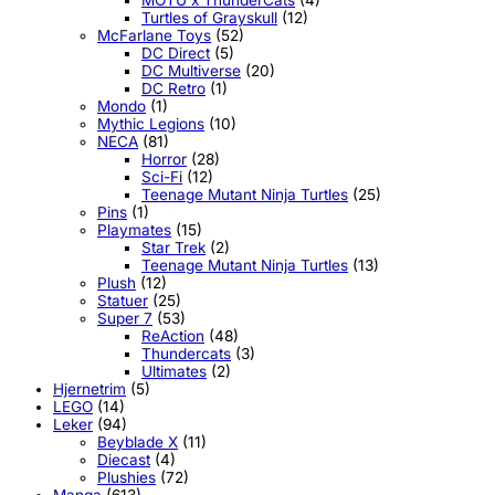
Turtles of Grayskull
(12)
McFarlane Toys
(52)
DC Direct
(5)
DC Multiverse
(20)
DC Retro
(1)
Mondo
(1)
Mythic Legions
(10)
NECA
(81)
Horror
(28)
Sci-Fi
(12)
Teenage Mutant Ninja Turtles
(25)
Pins
(1)
Playmates
(15)
Star Trek
(2)
Teenage Mutant Ninja Turtles
(13)
Plush
(12)
Statuer
(25)
Super 7
(53)
ReAction
(48)
Thundercats
(3)
Ultimates
(2)
Hjernetrim
(5)
LEGO
(14)
Leker
(94)
Beyblade X
(11)
Diecast
(4)
Plushies
(72)
Manga
(613)