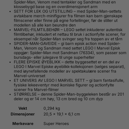
Spider-Man, Venom med tentakler og Sandman med en
klossebygd base og en overdimensjonert arm
SETT FOR LEK OG UTSTILLING – med Spider-Man-settets
avtakbare merch-minifigurer fra filmen kan barn gjenskape
filmscener eller finne på egne fortellinger, før de stiller ut
modellen så alle kan beundre den
MARVEL-FILMTILBEHØR – LEGO settet inkluderer autentisk
filmtilbehør, inkludert et nettau til bruk i actionfylte scener, for
eksempel når Spider-Man svinger seg fra toppen av et tårn
SPIDER-MAN-GAVEIDE – gi barn episk action med Spider-
Man, Venom og Sandman med settet LEGO ǀ Marvel Episk
oppgjør: Spider-Man mot Sandman (76334), som passer som
bursdags- eller julegave til unge superhelter
FLERE EPISKE ØYEBLIKK – dette byggesettet er en del av
LEGO ǀ Marvel Episke øyeblikk-kolleksjonen (selges separat),
med iøynefallende modeller av spektakulære scener fra
Marvel-universet
ET UNIVERS AV LEGO ǀ MARVEL SETT – gi barn fantasifulle,
fysiske lekeeventyr med ikoniske figurer og actionfylte
scener fra Marvel-filmer
STØRRELSE – denne Spider-Man-byggeleken består av 201
deler og er 14 cm høy, 13 cm bred og 10 cm dyp
Vekt
0,294 kg
Dimensjoner
20,5 × 19,1 × 6,1 cm
Merkevare
Super Heroes