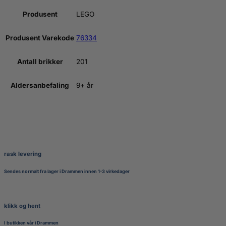
Produsent
LEGO
Produsent Varekode
76334
Antall brikker
201
Aldersanbefaling
9+ år
rask levering
Sendes normalt fra lager i Drammen innen 1-3 virkedager
klikk og hent
I butikken vår i Drammen