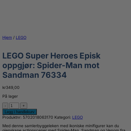
Hjem
/
LEGO
LEGO Super Heroes Episk
oppgjør: Spider-Man mot
Sandman 76334
kr
349,00
På lager
LEGO
Super
Legg i handlekurv
Heroes
Produktnr:
5702018063170
Kategori:
LEGO
Episk
oppgjør:
Med denne samlerbyggeleken med ikoniske minifigurer kan du
Spider-
gjenskape actionscener med Spider-Man, Sandman og Venom fra