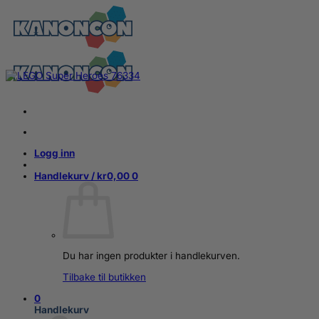
Skip
to
content
Logg inn
Handlekurv /
kr
0,00
0
Du har ingen produkter i handlekurven.
Tilbake til butikken
0
Handlekurv