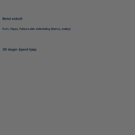
Betal enkelt
Kort, Vipps, Faktura eller delbetaling (klarna, walley)
30 dager åpent kjøp