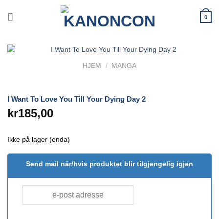
Skip
to
0
content
HJEM
/
MANGA
I Want To Love You Till Your Dying Day 2
kr
185,00
Ikke på lager (enda)
Send mail når/hvis produktet blir tilgjengelig igjen