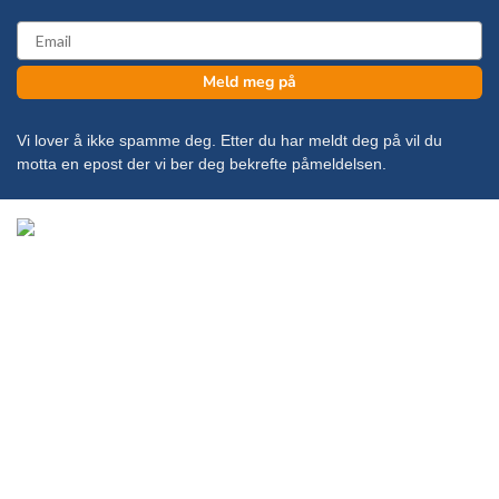
email
Meld meg på
Vi lover å ikke spamme deg. Etter du har meldt deg på vil du
motta en epost der vi ber deg bekrefte påmeldelsen.
Copyright 2026 ©
KanonCon AS