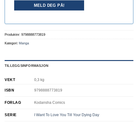
Produktnr:
9798888773819
Kategori:
Manga
TILLEGGSINFORMASJON
VEKT
0,3 kg
ISBN
9798888773819
FORLAG
Kodansha Comics
SERIE
I Want To Love You Till Your Dying Day