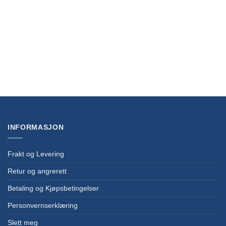
NYHET
Cardcaptor Sakura Collector’s Edition 1 (English)
kr
389,00
INFORMASJON
Frakt og Levering
Retur og angrerett
Betaling og Kjøpsbetingelser
Personvernserklæring
Slett meg