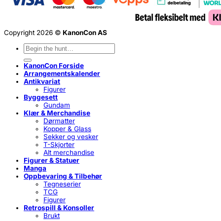
Copyright 2026 ©
KanonCon AS
Søk
etter:
KanonCon Forside
Arrangementskalender
Antikvariat
Figurer
Byggesett
Gundam
Klær & Merchandise
Dørmatter
Kopper & Glass
Sekker og vesker
T-Skjorter
Alt merchandise
Figurer & Statuer
Manga
Oppbevaring & Tilbehør
Tegneserier
TCG
Figurer
Retrospill & Konsoller
Brukt