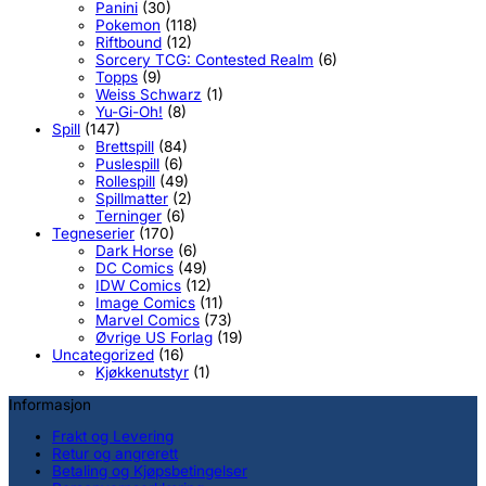
Panini
(30)
Pokemon
(118)
Riftbound
(12)
Sorcery TCG: Contested Realm
(6)
Topps
(9)
Weiss Schwarz
(1)
Yu-Gi-Oh!
(8)
Spill
(147)
Brettspill
(84)
Puslespill
(6)
Rollespill
(49)
Spillmatter
(2)
Terninger
(6)
Tegneserier
(170)
Dark Horse
(6)
DC Comics
(49)
IDW Comics
(12)
Image Comics
(11)
Marvel Comics
(73)
Øvrige US Forlag
(19)
Uncategorized
(16)
Kjøkkenutstyr
(1)
Informasjon
Frakt og Levering
Retur og angrerett
Betaling og Kjøpsbetingelser