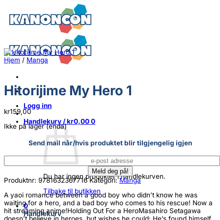
Skip
to
content
Hjem
/
Manga
Hitorijime My Hero 1
Logg inn
kr
159,00
Handlekurv /
kr
0,00
0
Ikke på lager (enda)
Send mail når/hvis produktet blir tilgjengelig igjen
Du har ingen produkter i handlekurven.
Produktnr:
9781632367716
Kategori:
Manga
Tilbake til butikken
A yaoi romance between a good boy who didn’t know he was
waiting for a hero, and a bad boy who comes to his rescue! Now a
0
hit streaming anime!Holding Out For a HeroMasahiro Setagawa
Handlekurv
doesn’t believe in heroes, but wishes he could: He’s found himself