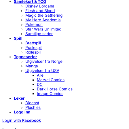
Samlekort & TCG
Disney Lorcana
Flesh and Blood
Magic the Gathering
My Hero Academia
Pokemon
Star Wars Unlimited
Samtlige serier
Spill
Brettspill
Puslespill
Rollespill
Tegneserier
Utgivelser fra Norge
Manga
Utgivelser fra USA
Alle
Marvel Comics
DC
Dark Horse Comics
Image Comics
Leker
Diecast
Plushies
Logg inn
Login with
Facebook