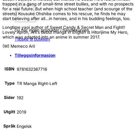
trapped in a gang of small-time street bullies, and with no prospects
for a real future. But when high school teacher (and scourge of the
streets) Kousuke Ohshiba comes to his rescue, he finds he may
start believing after all…in heroes, and in his budding feelings, too.
Longtime yaoi author of Sweet Candy & Secret Man and Fight!!
Du har ingen produkter i handlekurven.
Lovely Apron, Arii’s debut manga in English is Hitorijime My Hero,
which was adapted into an anime in summer 2017.
Tilbake til butikken
(W) Memeco Arii
Tilleggsinformasjon
ISBN
9781632367716
Type
TR Manga Right-Left
Sider
192
Utgitt
2019
Språk
Engelsk