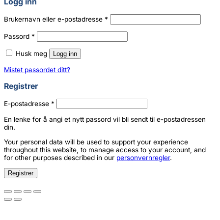
Logg inn
Påkrevd
Brukernavn eller e-postadresse
*
Påkrevd
Passord
*
Husk meg
Logg inn
Mistet passordet ditt?
Registrer
Påkrevd
E-postadresse
*
En lenke for å angi et nytt passord vil bli sendt til e-postadressen
din.
Your personal data will be used to support your experience
throughout this website, to manage access to your account, and
for other purposes described in our
personvernregler
.
Registrer
NYHET
NYHET
NYHET
NYHET
NYHET
NYHET
NYHET
NYHET
NYHET
NYHET