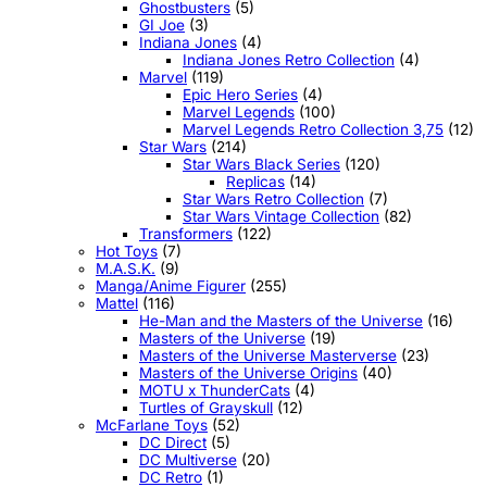
Ghostbusters
(5)
GI Joe
(3)
Indiana Jones
(4)
Indiana Jones Retro Collection
(4)
Marvel
(119)
Epic Hero Series
(4)
Marvel Legends
(100)
Marvel Legends Retro Collection 3,75
(12)
Star Wars
(214)
Star Wars Black Series
(120)
Replicas
(14)
Star Wars Retro Collection
(7)
Star Wars Vintage Collection
(82)
Transformers
(122)
Hot Toys
(7)
M.A.S.K.
(9)
Manga/Anime Figurer
(255)
Mattel
(116)
He-Man and the Masters of the Universe
(16)
Masters of the Universe
(19)
Masters of the Universe Masterverse
(23)
Masters of the Universe Origins
(40)
MOTU x ThunderCats
(4)
Turtles of Grayskull
(12)
McFarlane Toys
(52)
DC Direct
(5)
DC Multiverse
(20)
DC Retro
(1)