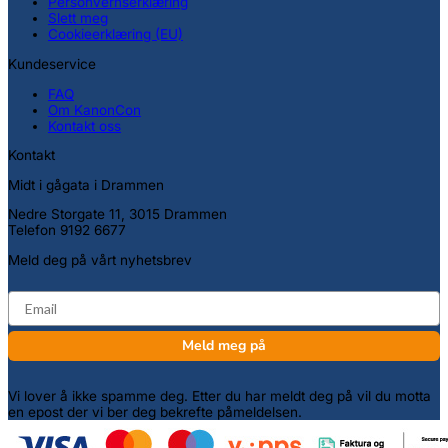
Personvernserklæring
Slett meg
Cookieerklæring (EU)
Kundeservice
FAQ
Om KanonCon
Kontakt oss
Kontakt
Midt i gågata i Drammen
Nedre Storgate 11, 3015 Drammen
Telefon 9192 6677
Meld deg på vårt nyhetsbrev
email
Meld meg på
Vi lover å ikke spamme deg. Etter du har meldt deg på vil du motta
en epost der vi ber deg bekrefte påmeldelsen.