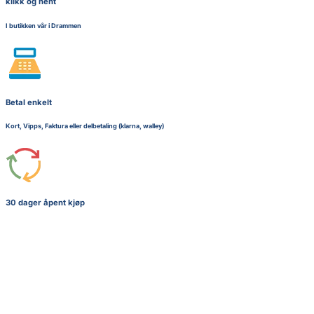
klikk og hent
I butikken vår i Drammen
Betal enkelt
Kort, Vipps, Faktura eller delbetaling (klarna, walley)
30 dager åpent kjøp