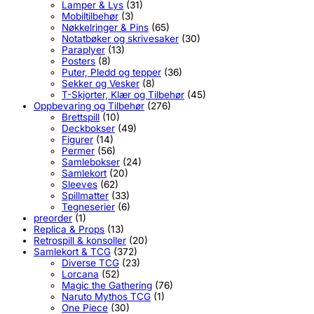
Lamper & Lys
(31)
Mobiltilbehør
(3)
Nøkkelringer & Pins
(65)
Notatbøker og skrivesaker
(30)
Paraplyer
(13)
Posters
(8)
Puter, Pledd og tepper
(36)
Sekker og Vesker
(8)
T-Skjorter, Klær og Tilbehør
(45)
Oppbevaring og Tilbehør
(276)
Brettspill
(10)
Deckbokser
(49)
Figurer
(14)
Permer
(56)
Samlebokser
(24)
Samlekort
(20)
Sleeves
(62)
Spillmatter
(33)
Tegneserier
(6)
preorder
(1)
Replica & Props
(13)
Retrospill & konsoller
(20)
Samlekort & TCG
(372)
Diverse TCG
(23)
Lorcana
(52)
Magic the Gathering
(76)
Naruto Mythos TCG
(1)
One Piece
(30)