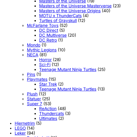
Masters of the Universe
(19)
Masters of the Universe Masterverse
(23)
Masters of the Universe Origins
(40)
MOTU x ThunderCats
(4)
Turtles of Grayskull
(12)
McFarlane Toys
(52)
DC Direct
(5)
DC Multiverse
(20)
DC Retro
(1)
Mondo
(1)
Mythic Legions
(10)
NECA
(81)
Horror
(28)
Sci-Fi
(12)
Teenage Mutant Ninja Turtles
(25)
Pins
(1)
Playmates
(15)
Star Trek
(2)
Teenage Mutant Ninja Turtles
(13)
Plush
(12)
Statuer
(25)
Super 7
(53)
ReAction
(48)
Thundercats
(3)
Ultimates
(2)
Hjernetrim
(5)
LEGO
(14)
Leker
(94)