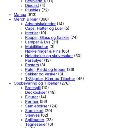
Beyblade X
(11)
Diecast
(4)
Plushies
(72)
Manga
(613)
Merch & klær
(396)
Adventskalender
(14)
Caps, Hatter og Luer
(5)
Interiør
(10)
Kopper, Glass og flasker
(74)
Lamper & Lys
(31)
Mobiltilbehør
(3)
Nøkkelringer & Pins
(65)
Notatbøker og skrivesaker
(30)
Paraplyer
(13)
Posters
(8)
Puter, Pledd og tepper
(36)
Sekker og Vesker
(8)
T-Skjorter, Klær og Tilbehør
(45)
Oppbevaring og Tilbehør
(276)
Brettspill
(10)
Deckbokser
(49)
Figurer
(14)
Permer
(56)
Samlebokser
(24)
Samlekort
(20)
Sleeves
(62)
Spillmatter
(33)
Tegneserier
(6)