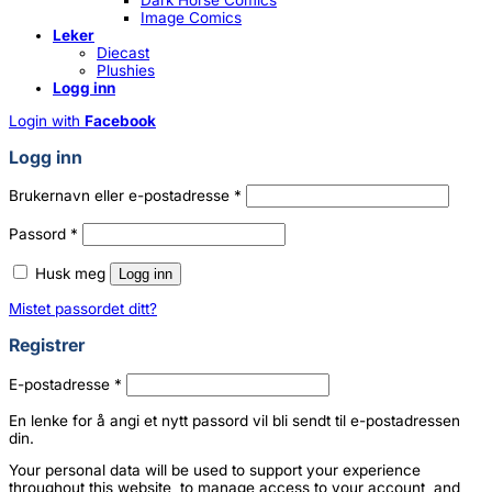
Dark Horse Comics
Image Comics
Leker
Diecast
Plushies
Logg inn
Login with
Facebook
Logg inn
Påkrevd
Brukernavn eller e-postadresse
*
Påkrevd
Passord
*
Husk meg
Logg inn
Mistet passordet ditt?
Registrer
Påkrevd
E-postadresse
*
En lenke for å angi et nytt passord vil bli sendt til e-postadressen
din.
Your personal data will be used to support your experience
throughout this website, to manage access to your account, and