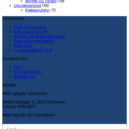
Øvrige US Forlag
(19)
Uncategorized
(16)
Kjøkkenutstyr
(1)
Informasjon
Frakt og Levering
Retur og angrerett
Betaling og Kjøpsbetingelser
Personvernserklæring
Slett meg
Cookieerklæring (EU)
Kundeservice
FAQ
Om KanonCon
Kontakt oss
Kontakt
Midt i gågata i Drammen
Nedre Storgate 11, 3015 Drammen
Telefon 9192 6677
Meld deg på vårt nyhetsbrev
email