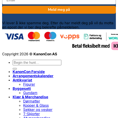
Meld meg på
Vi lover å ikke spamme deg. Etter du har meldt deg på vil du motta
en epost der vi ber deg bekrefte påmeldelsen.
Copyright 2026 ©
KanonCon AS
Søk
etter:
KanonCon Forside
Arrangementskalender
Antikvariat
Figurer
Byggesett
Gundam
Klær & Merchandise
Dørmatter
Kopper & Glass
Sekker og vesker
T-Skjorter