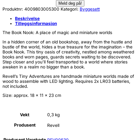
Produktnr:
4009803005300
Kategori:
Byggesett
Beskrivelse
Tilleggsinformasjon
The Book Nook: A place of magic and miniature worlds
In a hidden corner of an old bookshop, away from the hustle and
bustle of the world, hides a true treasure for the imagination – the
Book Nook. This tiny oasis of creativity, nestled among weathered
books and worn pages, guards secrets waiting to be discovered.
Step closer and you’ll feel transported to a world where stories
awaken in a realm no bigger than a book.
Revell’s Tiny Adventures are handmade miniature worlds made of
wood to assemble with LED lighting. Requires 2x LR03 batteries,
not included.
Size: approx. 18 x 11 x 23 cm
Vekt
0,3 kg
Produsent
Revell
Produsent Varekode
REV00530