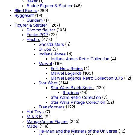
Bøker
(1)
Brukte Figurer & Statuer
(45)
Blind Boxes
(289)
Byggesett
(19)
Gundam
(1)
Figurer & Statuer
(1267)
Diverse figurer
(106)
Funko POP
(23)
Hasbro
(473)
Ghostbusters
(5)
GI Joe
(3)
Indiana Jones
(4)
Indiana Jones Retro Collection
(4)
Marvel
(119)
Epic Hero Series
(4)
Marvel Legends
(100)
Marvel Legends Retro Collection 3,75
(12)
Star Wars
(214)
Star Wars Black Series
(120)
Replicas
(14)
Star Wars Retro Collection
(7)
Star Wars Vintage Collection
(82)
Transformers
(122)
Hot Toys
(7)
M.A.S.K.
(9)
Manga/Anime Figurer
(255)
Mattel
(116)
He-Man and the Masters of the Universe
(16)