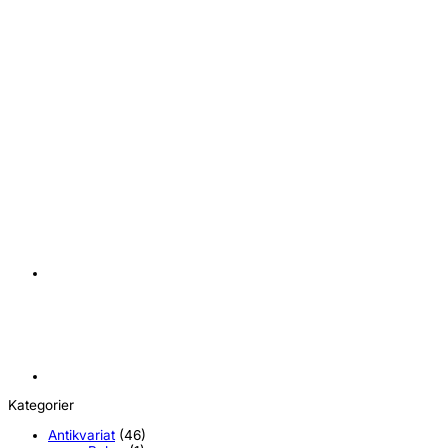
+
SD Gundam Hode-Nøkkelring
kr
149,00
Kategorier
Antikvariat
(46)