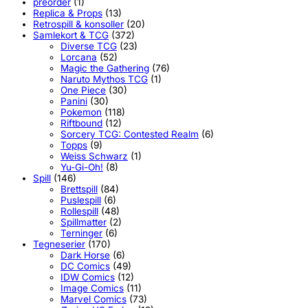
preorder
(1)
Replica & Props
(13)
Retrospill & konsoller
(20)
Samlekort & TCG
(372)
Diverse TCG
(23)
Lorcana
(52)
Magic the Gathering
(76)
Naruto Mythos TCG
(1)
One Piece
(30)
Panini
(30)
Pokemon
(118)
Riftbound
(12)
Sorcery TCG: Contested Realm
(6)
Topps
(9)
Weiss Schwarz
(1)
Yu-Gi-Oh!
(8)
Spill
(146)
Brettspill
(84)
Puslespill
(6)
Rollespill
(48)
Spillmatter
(2)
Terninger
(6)
Tegneserier
(170)
Dark Horse
(6)
DC Comics
(49)
IDW Comics
(12)
Image Comics
(11)
Marvel Comics
(73)