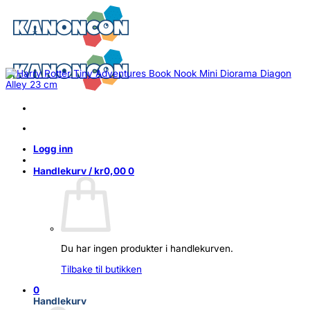
Skip
to
content
Logg inn
Handlekurv /
kr
0,00
0
Du har ingen produkter i handlekurven.
Tilbake til butikken
0
Handlekurv