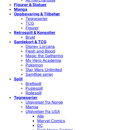
Alt merchandise
Figurer & Statuer
Manga
Oppbevaring & Tilbehør
Tegneserier
TCG
Figurer
Retrospill & Konsoller
Brukt
Samlekort & TCG
Disney Lorcana
Flesh and Blood
Magic the Gathering
My Hero Academia
Pokemon
Star Wars Unlimited
Samtlige serier
Spill
Brettspill
Puslespill
Rollespill
Tegneserier
Utgivelser fra Norge
Manga
Utgivelser fra USA
Alle
Marvel Comics
DC