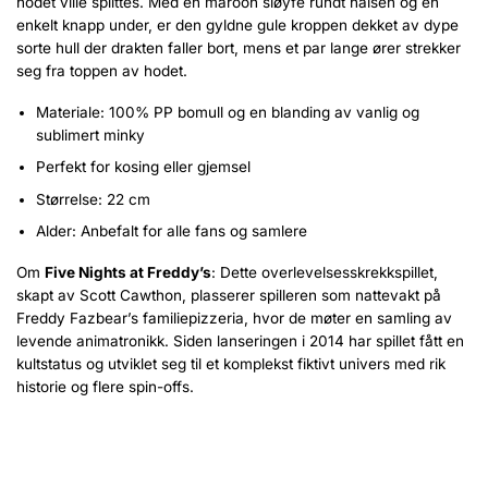
hodet ville splittes. Med en maroon sløyfe rundt halsen og en
enkelt knapp under, er den gyldne gule kroppen dekket av dype
sorte hull der drakten faller bort, mens et par lange ører strekker
seg fra toppen av hodet.
Materiale: 100% PP bomull og en blanding av vanlig og
sublimert minky
Perfekt for kosing eller gjemsel
Størrelse: 22 cm
Alder: Anbefalt for alle fans og samlere
Om
Five Nights at Freddy’s
: Dette overlevelsesskrekkspillet,
skapt av Scott Cawthon, plasserer spilleren som nattevakt på
Freddy Fazbear’s familiepizzeria, hvor de møter en samling av
levende animatronikk. Siden lanseringen i 2014 har spillet fått en
kultstatus og utviklet seg til et komplekst fiktivt univers med rik
historie og flere spin-offs.