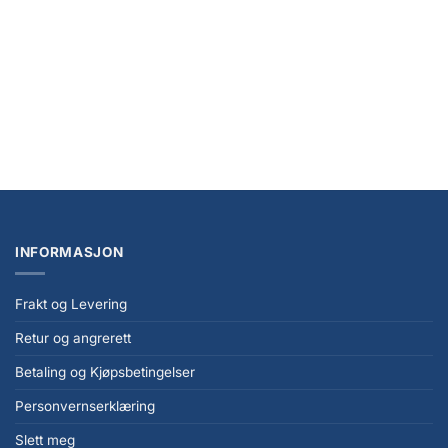
One Piece Plush Figure Chopper New Ver. 4 25 cm
kr
299,00
INFORMASJON
Frakt og Levering
Retur og angrerett
Betaling og Kjøpsbetingelser
Personvernserklæring
Slett meg