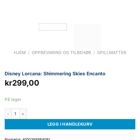
HJEM
/
OPPBEVARING OG TILBEHØR
/
SPILLMATTER
Disney Lorcana: Shimmering Skies Encanto
kr
299,00
På lager
Disney Lorcana: Shimmering Skies Encanto antall
LEGG I HANDLEKURV
Produktnr:
4050368984081