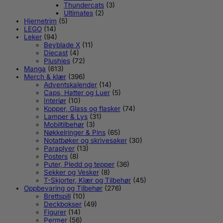
Thundercats
(3)
Ultimates
(2)
Hjernetrim
(5)
LEGO
(14)
Leker
(94)
Beyblade X
(11)
Diecast
(4)
Plushies
(72)
Manga
(613)
Merch & klær
(396)
Adventskalender
(14)
Caps, Hatter og Luer
(5)
Interiør
(10)
Kopper, Glass og flasker
(74)
Lamper & Lys
(31)
Mobiltilbehør
(3)
Nøkkelringer & Pins
(65)
Notatbøker og skrivesaker
(30)
Paraplyer
(13)
Posters
(8)
Puter, Pledd og tepper
(36)
Sekker og Vesker
(8)
T-Skjorter, Klær og Tilbehør
(45)
Oppbevaring og Tilbehør
(276)
Brettspill
(10)
Deckbokser
(49)
Figurer
(14)
Permer
(56)