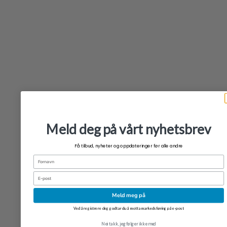
+
Sanrio Paraply Kuromi Rainy Days
kr
109,00
Meld deg på vårt nyhetsbrev
Få tilbud, nyheter og oppdateringer før alle andre
Fornavn
Email
Meld meg på
Ved å registrere deg godtar du å motta markedsføring på e-post
Nei takk, jeg følger ikke med