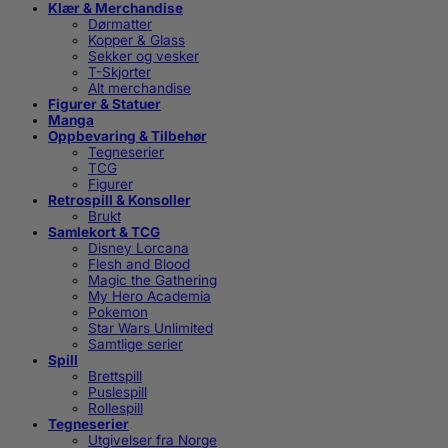
Klær & Merchandise
Dørmatter
Kopper & Glass
Sekker og vesker
T-Skjorter
Alt merchandise
Figurer & Statuer
Manga
Oppbevaring & Tilbehør
Tegneserier
TCG
Figurer
Retrospill & Konsoller
Brukt
Samlekort & TCG
Disney Lorcana
Flesh and Blood
Magic the Gathering
My Hero Academia
Pokemon
Star Wars Unlimited
Samtlige serier
Spill
Brettspill
Puslespill
Rollespill
Tegneserier
Utgivelser fra Norge