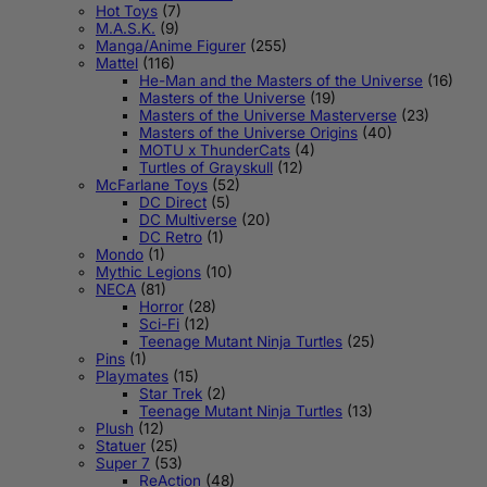
Hot Toys
(7)
M.A.S.K.
(9)
Manga/Anime Figurer
(255)
Mattel
(116)
He-Man and the Masters of the Universe
(16)
Masters of the Universe
(19)
Masters of the Universe Masterverse
(23)
Masters of the Universe Origins
(40)
MOTU x ThunderCats
(4)
Turtles of Grayskull
(12)
McFarlane Toys
(52)
DC Direct
(5)
DC Multiverse
(20)
DC Retro
(1)
Mondo
(1)
Mythic Legions
(10)
NECA
(81)
Horror
(28)
Sci-Fi
(12)
Teenage Mutant Ninja Turtles
(25)
Pins
(1)
Playmates
(15)
Star Trek
(2)
Teenage Mutant Ninja Turtles
(13)
Plush
(12)
Statuer
(25)
Super 7
(53)
ReAction
(48)