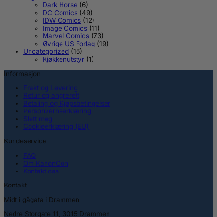
Dark Horse
(6)
DC Comics
(49)
IDW Comics
(12)
Image Comics
(11)
Marvel Comics
(73)
Øvrige US Forlag
(19)
Uncategorized
(16)
Kjøkkenutstyr
(1)
Informasjon
Frakt og Levering
Retur og angrerett
Betaling og Kjøpsbetingelser
Personvernserklæring
Slett meg
Cookieerklæring (EU)
Kundeservice
FAQ
Om KanonCon
Kontakt oss
Kontakt
Midt i gågata i Drammen
Nedre Storgate 11, 3015 Drammen