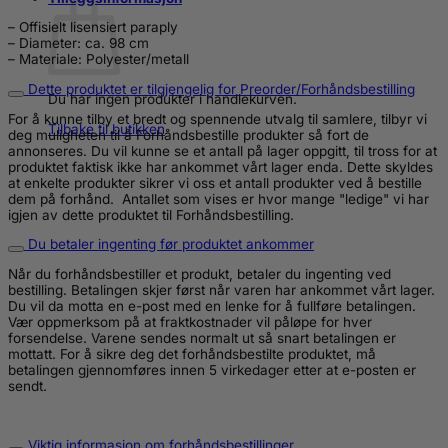
– Offisielt lisensiert paraply
– Diameter: ca. 98 cm
– Materiale: Polyester/metall
Dette produktet er tilgjengelig for Preorder/Forhåndsbestilling
Du har ingen produkter i handlekurven.
For å kunne tilby et bredt og spennende utvalg til samlere, tilbyr vi
Tilbake til butikken
deg muligheten til å Forhåndsbestille produkter så fort de
annonseres. Du vil kunne se et antall på lager oppgitt, til tross for at
produktet faktisk ikke har ankommet vårt lager enda. Dette skyldes
at enkelte produkter sikrer vi oss et antall produkter ved å bestille
dem på forhånd. Antallet som vises er hvor mange "ledige" vi har
igjen av dette produktet til Forhåndsbestilling.
Du betaler ingenting før produktet ankommer
Når du forhåndsbestiller et produkt, betaler du ingenting ved
bestilling. Betalingen skjer først når varen har ankommet vårt lager.
Du vil da motta en e-post med en lenke for å fullføre betalingen.
Vær oppmerksom på at fraktkostnader vil påløpe for hver
forsendelse. Varene sendes normalt ut så snart betalingen er
mottatt. For å sikre deg det forhåndsbestilte produktet, må
betalingen gjennomføres innen 5 virkedager etter at e-posten er
sendt.
Viktig informasjon om forhåndsbestillinger