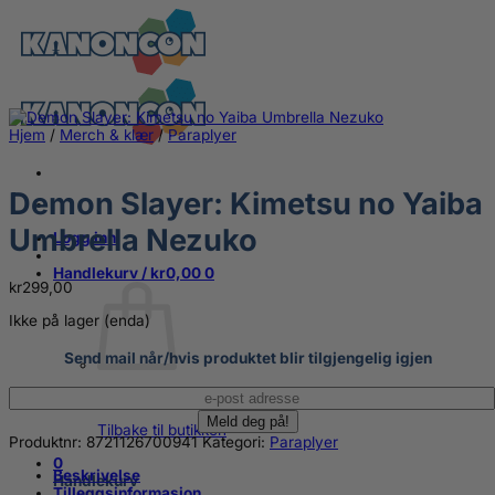
Skip
to
content
Hjem
/
Merch & klær
/
Paraplyer
Demon Slayer: Kimetsu no Yaiba
Umbrella Nezuko
Logg inn
Handlekurv /
kr
0,00
0
kr
299,00
Ikke på lager (enda)
Send mail når/hvis produktet blir tilgjengelig igjen
Du har ingen produkter i handlekurven.
Tilbake til butikken
Produktnr:
8721126700941
Kategori:
Paraplyer
0
Beskrivelse
Handlekurv
Tilleggsinformasjon