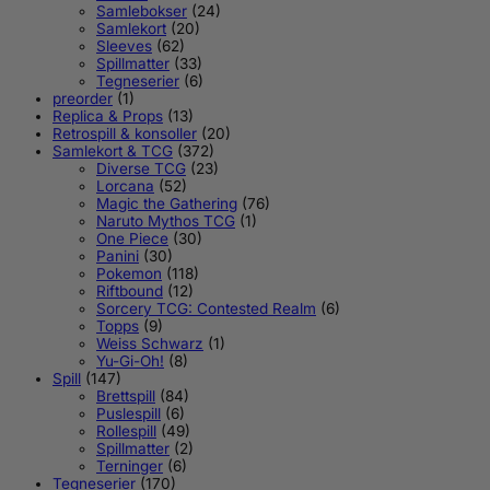
Samlebokser
(24)
Samlekort
(20)
Sleeves
(62)
Spillmatter
(33)
Tegneserier
(6)
preorder
(1)
Replica & Props
(13)
Retrospill & konsoller
(20)
Samlekort & TCG
(372)
Diverse TCG
(23)
Lorcana
(52)
Magic the Gathering
(76)
Naruto Mythos TCG
(1)
One Piece
(30)
Panini
(30)
Pokemon
(118)
Riftbound
(12)
Sorcery TCG: Contested Realm
(6)
Topps
(9)
Weiss Schwarz
(1)
Yu-Gi-Oh!
(8)
Spill
(147)
Brettspill
(84)
Puslespill
(6)
Rollespill
(49)
Spillmatter
(2)
Terninger
(6)
Tegneserier
(170)