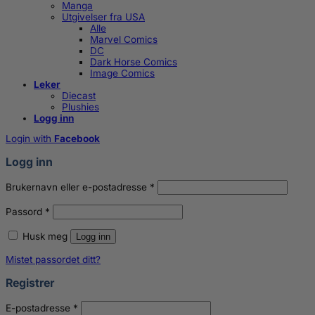
Manga
Utgivelser fra USA
Alle
Marvel Comics
DC
Dark Horse Comics
Image Comics
Leker
Diecast
Plushies
Logg inn
Login with
Facebook
Logg inn
Påkrevd
Brukernavn eller e-postadresse
*
Påkrevd
Passord
*
Husk meg
Logg inn
Mistet passordet ditt?
Registrer
Påkrevd
E-postadresse
*