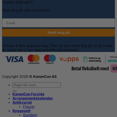
Telefon 9192 6677
Meld deg på vårt nyhetsbrev
email
Meld meg på
Vi lover å ikke spamme deg. Etter du har meldt deg på vil du motta
en epost der vi ber deg bekrefte påmeldelsen.
Copyright 2026 ©
KanonCon AS
Søk
etter:
KanonCon Forside
Arrangementskalender
Antikvariat
Figurer
Byggesett
Gundam