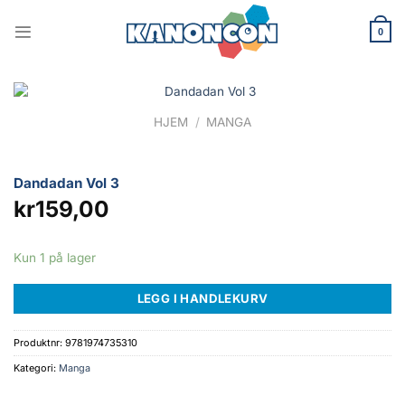
Skip
to
0
content
HJEM
/
MANGA
Dandadan Vol 3
kr
159,00
Kun 1 på lager
LEGG I HANDLEKURV
Produktnr:
9781974735310
Kategori:
Manga