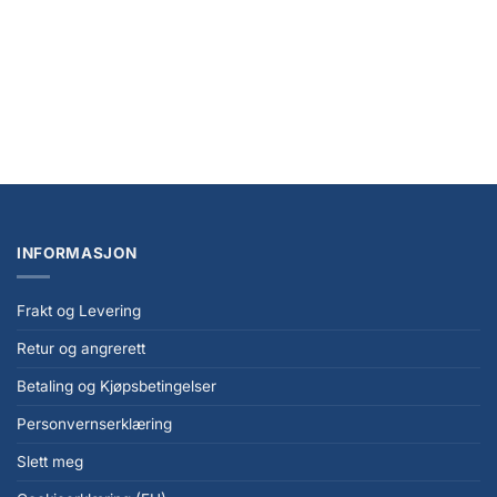
NYHET
Cardcaptor Sakura Collector’s Edition 1 (English)
kr
389,00
INFORMASJON
Frakt og Levering
Retur og angrerett
Betaling og Kjøpsbetingelser
Personvernserklæring
Slett meg