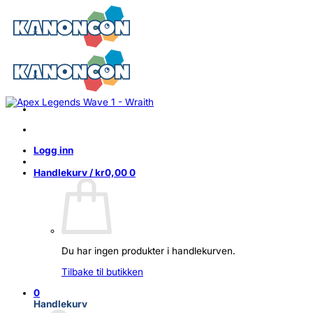
Skip
to
content
Logg inn
Handlekurv /
kr
0,00
0
Du har ingen produkter i handlekurven.
Tilbake til butikken
0
Handlekurv