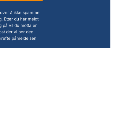
 lover å ikke spamme
. Etter du har meldt
g på vil du motta en
ost der vi ber deg
krefte påmeldelsen.