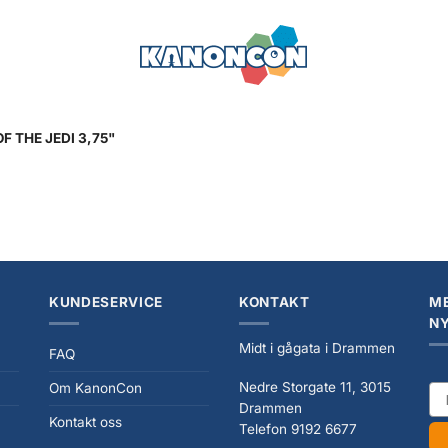
 THE JEDI 3,75"
KUNDESERVICE
KONTAKT
ME
N
Midt i gågata i Drammen
FAQ
Nedre Storgate 11, 3015
Om KanonCon
ema
Drammen
Kontakt oss
Telefon 9192 6677