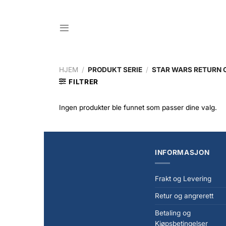
Skip
to
content
HJEM
/
PRODUKT SERIE
/
STAR WARS RETURN OF
FILTRER
Ingen produkter ble funnet som passer dine valg.
INFORMASJON
Frakt og Levering
Retur og angrerett
Betaling og
Kjøpsbetingelser