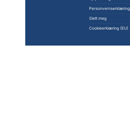
Personvernserklæring
Slett meg
Cookieerklæring (EU)
Copyright 2026 ©
KanonCon AS