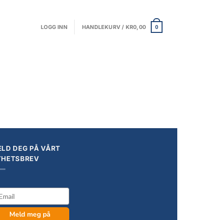
LOGG INN
HANDLEKURV /
KR
0,00
0
LD DEG PÅ VÅRT
YHETSBREV
il
Meld meg på