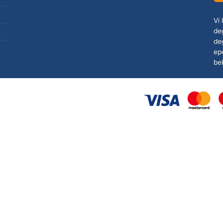
Vi
deg
de
ep
be