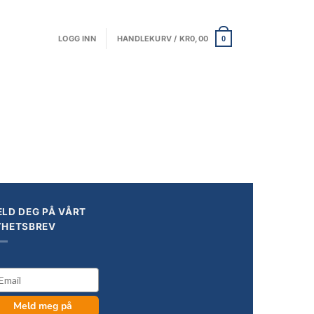
LOGG INN
HANDLEKURV /
KR
0,00
0
LD DEG PÅ VÅRT
YHETSBREV
il
Meld meg på