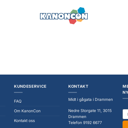
KUNDESERVICE
KONTAKT
ME
N
Midt i gågata i Drammen
FAQ
Nedre Storgate 11, 3015
Om KanonCon
ema
Drammen
Kontakt oss
Telefon 9192 6677