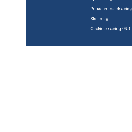
Personvernserklæring
Slett meg
Cookieerklæring (EU)
Copyright 2026 ©
KanonCon AS