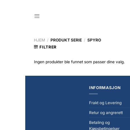
Skip
to
content
HJEM
/
PRODUKT SERIE
/
SPYRO
FILTRER
Ingen produkter ble funnet som passer dine valg.
INFORMASJON
Frakt og Levering
Retur og angrerett
Betaling og
Kjøpsbetingelser