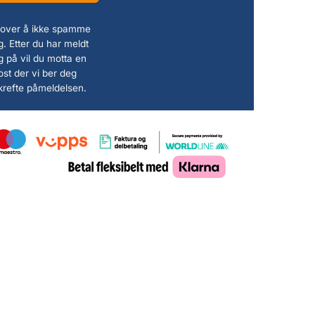
 lover å ikke spamme
. Etter du har meldt
g på vil du motta en
ost der vi ber deg
krefte påmeldelsen.