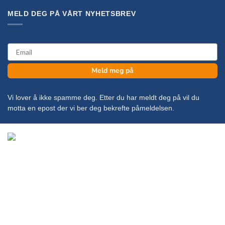
MELD DEG PÅ VÅRT NYHETSBREV
email
Meld meg på
Vi lover å ikke spamme deg. Etter du har meldt deg på vil du
motta en epost der vi ber deg bekrefte påmeldelsen.
Copyright 2026 ©
KanonCon AS