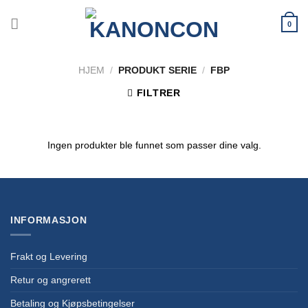
Skip
to
0
content
HJEM
/
PRODUKT SERIE
/
FBP
FILTRER
Ingen produkter ble funnet som passer dine valg.
INFORMASJON
Frakt og Levering
Retur og angrerett
Betaling og Kjøpsbetingelser