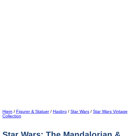
Hjem
/
Figurer & Statuer
/
Hasbro
/
Star Wars
/
Star Wars Vintage
Collection
Star Wars: The Mandalorian &