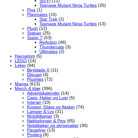
Sci-Fi
(12)
Teenage Mutant Ninja Turtles
(25)
Pins
(1)
Playmates
(15)
Star Trek
(2)
Teenage Mutant Ninja Turtles
(13)
Plush
(12)
Statuer
(25)
Super 7
(53)
ReAction
(48)
Thundercats
(3)
Ultimates
(2)
Hjernetrim
(5)
LEGO
(14)
Leker
(94)
Beyblade X
(11)
Diecast
(4)
Plushies
(72)
Manga
(613)
Merch & klær
(396)
Adventskalender
(14)
Caps, Hatter og Luer
(5)
Interiør
(10)
Kopper, Glass og flasker
(74)
Lamper & Lys
(31)
Mobiltilbehør
(3)
Nøkkelringer & Pins
(65)
Notatbøker og skrivesaker
(30)
Paraplyer
(13)
Posters
(8)