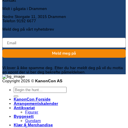
Kontakt
Midt i gågata i Drammen
Nedre Storgate 11, 3015 Drammen
Telefon 9192 6677
Meld deg på vårt nyhetsbrev
email
Meld meg på
Vi lover å ikke spamme deg. Etter du har meldt deg på vil du motta
en epost der vi ber deg bekrefte påmeldelsen.
Copyright 2026 ©
KanonCon AS
Søk
etter:
KanonCon Forside
Arrangementskalender
Antikvariat
Figurer
Byggesett
Gundam
Klær & Merchandise