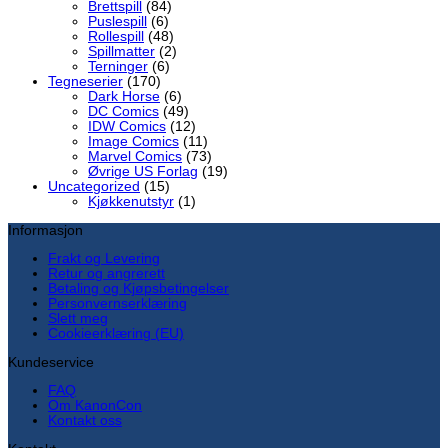
Brettspill
(84)
Puslespill
(6)
Rollespill
(48)
Spillmatter
(2)
Terninger
(6)
Tegneserier
(170)
Dark Horse
(6)
DC Comics
(49)
IDW Comics
(12)
Image Comics
(11)
Marvel Comics
(73)
Øvrige US Forlag
(19)
Uncategorized
(15)
Kjøkkenutstyr
(1)
Informasjon
Frakt og Levering
Retur og angrerett
Betaling og Kjøpsbetingelser
Personvernserklæring
Slett meg
Cookieerklæring (EU)
Kundeservice
FAQ
Om KanonCon
Kontakt oss