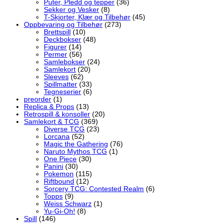
Puter, Pledd og tepper
(36)
Sekker og Vesker
(8)
T-Skjorter, Klær og Tilbehør
(45)
Oppbevaring og Tilbehør
(273)
Brettspill
(10)
Deckbokser
(48)
Figurer
(14)
Permer
(56)
Samlebokser
(24)
Samlekort
(20)
Sleeves
(62)
Spillmatter
(33)
Tegneserier
(6)
preorder
(1)
Replica & Props
(13)
Retrospill & konsoller
(20)
Samlekort & TCG
(369)
Diverse TCG
(23)
Lorcana
(52)
Magic the Gathering
(76)
Naruto Mythos TCG
(1)
One Piece
(30)
Panini
(30)
Pokemon
(115)
Riftbound
(12)
Sorcery TCG: Contested Realm
(6)
Topps
(9)
Weiss Schwarz
(1)
Yu-Gi-Oh!
(8)
Spill
(146)