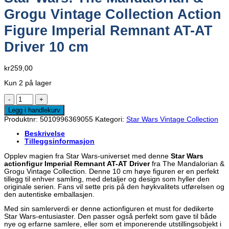
Grogu Vintage Collection Action
Figure Imperial Remnant AT-AT
Driver 10 cm
kr
259,00
Kun 2 på lager
Star
Wars:
Legg i handlekurv
The
Produktnr:
5010996369055
Kategori:
Star Wars Vintage Collection
Mandalorian
&
Beskrivelse
Grogu
Tilleggsinformasjon
Vintage
Collection
Opplev magien fra Star Wars-universet med denne
Star Wars
Action
actionfigur Imperial Remnant AT-AT Driver
fra The Mandalorian &
Figure
Grogu Vintage Collection. Denne 10 cm høye figuren er en perfekt
Imperial
tillegg til enhver samling, med detaljer og design som hyller den
Remnant
originale serien. Fans vil sette pris på den høykvalitets utførelsen og
AT-
den autentiske emballasjen.
AT
Driver
Med sin samlerverdi er denne actionfiguren et must for dedikerte
10
Star Wars-entusiaster. Den passer også perfekt som gave til både
cm
nye og erfarne samlere, eller som et imponerende utstillingsobjekt i
antall