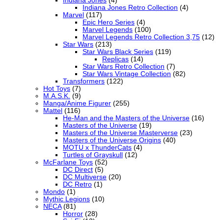
Indiana Jones
(4)
Indiana Jones Retro Collection
(4)
Marvel
(117)
Epic Hero Series
(4)
Marvel Legends
(100)
Marvel Legends Retro Collection 3,75
(12)
Star Wars
(213)
Star Wars Black Series
(119)
Replicas
(14)
Star Wars Retro Collection
(7)
Star Wars Vintage Collection
(82)
Transformers
(122)
Hot Toys
(7)
M.A.S.K.
(9)
Manga/Anime Figurer
(255)
Mattel
(116)
He-Man and the Masters of the Universe
(16)
Masters of the Universe
(19)
Masters of the Universe Masterverse
(23)
Masters of the Universe Origins
(40)
MOTU x ThunderCats
(4)
Turtles of Grayskull
(12)
McFarlane Toys
(52)
DC Direct
(5)
DC Multiverse
(20)
DC Retro
(1)
Mondo
(1)
Mythic Legions
(10)
NECA
(81)
Horror
(28)