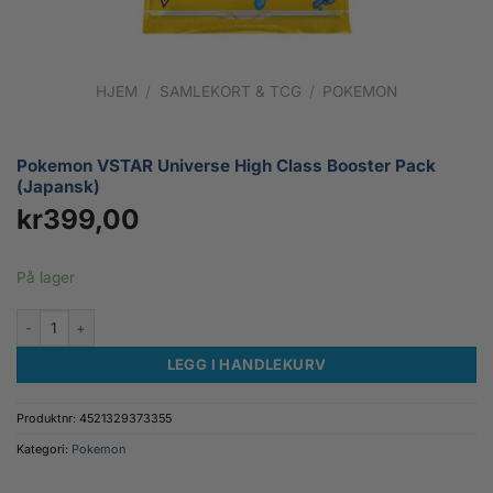
HJEM
/
SAMLEKORT & TCG
/
POKEMON
Pokemon VSTAR Universe High Class Booster Pack
(Japansk)
kr
399,00
På lager
Pokemon VSTAR Universe High Class Booster Pack (Japansk) antall
LEGG I HANDLEKURV
Produktnr:
4521329373355
Kategori:
Pokemon