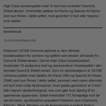
High Class boosterpakke med 10 kort som avslutter Sword &
Shield-æraen. Inneholder sjeldne Art Rares og Special Art Rares
som kun finnes i dette settet, med garantert V-kort eller høyere i
hver pakke.
BESKRIVELSE
TILLEGGSINFORMASJON
Pokemon VSTAR Universe japansk er den ultimate
boosterpakken for samlere og spillere som ønsker det beste fra
Sword & Shield-æraen. Denne High Class boosterpakken
inneholder 10 eksklusive kort og representerer finalekapitlet i den
ikoniske Sword & Shield-serien. Som en spesialudgave er VSTAR
Universe pakket med sjeldne Art Rares (AR) og Special Art Rares
(SAR) som kun finnes i dette settet, sammen med vakre alternate
art-kort med unike illustrasjoner. Hver pakke garanterer et V-kort
eller høyere sjeldenhetsgrad, noe som gjør hver åpning til en
spennende opplevelse. Settet inneholder 172 forskjellige kort før
secret rares, og inkluderer populære Pokemon som Charizard,
Pikachu, Mew, Mewtwo og de legendariske hundene Raikou,