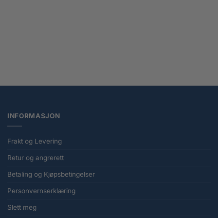
NYHET
Pokemon Crystal Gathering Vaporeon Coin Set – Kinesisk
kr
219,00
INFORMASJON
Frakt og Levering
Retur og angrerett
Betaling og Kjøpsbetingelser
Personvernserklæring
Slett meg