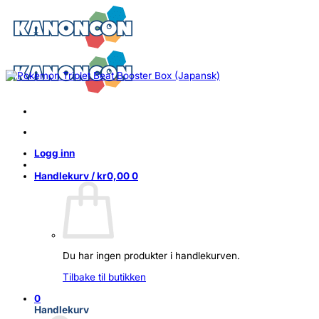
Skip
to
content
Logg inn
Handlekurv /
kr
0,00
0
Du har ingen produkter i handlekurven.
Tilbake til butikken
0
Handlekurv