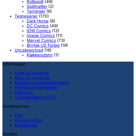
Rollespill
(49)
Spillmatter
(2)
Terninger
(6)
Tegneserier
(170)
Dark Horse
(6)
DC Comics
(49)
IDW Comics
(12)
Image Comics
(11)
Marvel Comics
(73)
Øvrige US Forlag
(19)
Uncategorized
(16)
Kjøkkenutstyr
(1)
Informasjon
Frakt og Levering
Retur og angrerett
Betaling og Kjøpsbetingelser
Personvernserklæring
Slett meg
Cookieerklæring (EU)
Kundeservice
FAQ
Om KanonCon
Kontakt oss
Kontakt