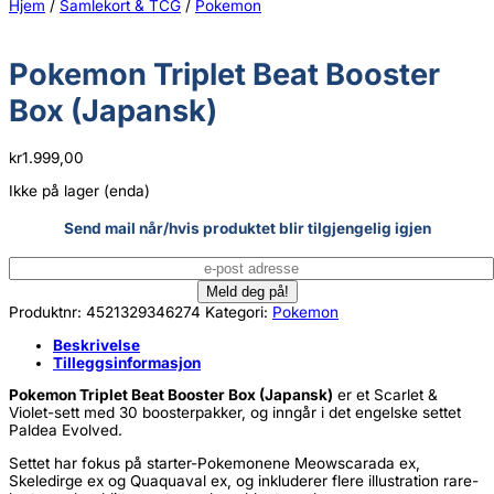
Hjem
/
Samlekort & TCG
/
Pokemon
Pokemon Triplet Beat Booster
Box (Japansk)
kr
1.999,00
Ikke på lager (enda)
Send mail når/hvis produktet blir tilgjengelig igjen
Produktnr:
4521329346274
Kategori:
Pokemon
Beskrivelse
Tilleggsinformasjon
Pokemon Triplet Beat Booster Box (Japansk)
er et Scarlet &
Violet-sett med 30 boosterpakker, og inngår i det engelske settet
Paldea Evolved.
Settet har fokus på starter-Pokemonene Meowscarada ex,
Skeledirge ex og Quaquaval ex, og inkluderer flere illustration rare-