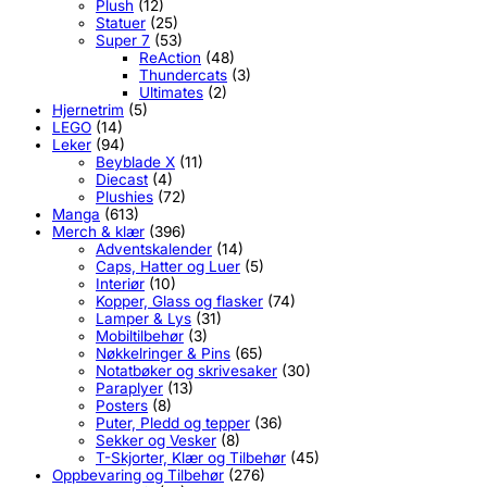
Plush
(12)
Statuer
(25)
Super 7
(53)
ReAction
(48)
Thundercats
(3)
Ultimates
(2)
Hjernetrim
(5)
LEGO
(14)
Leker
(94)
Beyblade X
(11)
Diecast
(4)
Plushies
(72)
Manga
(613)
Merch & klær
(396)
Adventskalender
(14)
Caps, Hatter og Luer
(5)
Interiør
(10)
Kopper, Glass og flasker
(74)
Lamper & Lys
(31)
Mobiltilbehør
(3)
Nøkkelringer & Pins
(65)
Notatbøker og skrivesaker
(30)
Paraplyer
(13)
Posters
(8)
Puter, Pledd og tepper
(36)
Sekker og Vesker
(8)
T-Skjorter, Klær og Tilbehør
(45)
Oppbevaring og Tilbehør
(276)