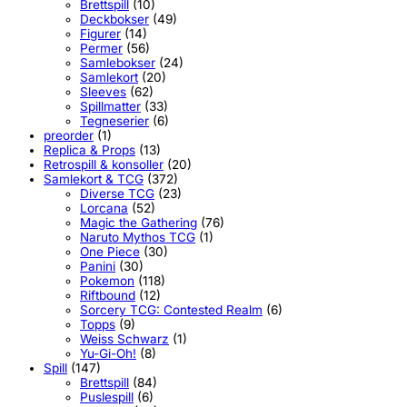
Brettspill
(10)
Deckbokser
(49)
Figurer
(14)
Permer
(56)
Samlebokser
(24)
Samlekort
(20)
Sleeves
(62)
Spillmatter
(33)
Tegneserier
(6)
preorder
(1)
Replica & Props
(13)
Retrospill & konsoller
(20)
Samlekort & TCG
(372)
Diverse TCG
(23)
Lorcana
(52)
Magic the Gathering
(76)
Naruto Mythos TCG
(1)
One Piece
(30)
Panini
(30)
Pokemon
(118)
Riftbound
(12)
Sorcery TCG: Contested Realm
(6)
Topps
(9)
Weiss Schwarz
(1)
Yu-Gi-Oh!
(8)
Spill
(147)
Brettspill
(84)
Puslespill
(6)