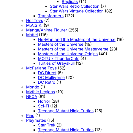
Replicas
(14)
Star Wars Retro Collection
(7)
Star Wars Vintage Collection
(82)
Transformers
(122)
Hot Toys
(7)
M.A.S.K.
(9)
Manga/Anime Figurer
(255)
Mattel
(116)
He-Man and the Masters of the Universe
(16)
Masters of the Universe
(19)
Masters of the Universe Masterverse
(23)
Masters of the Universe Origins
(40)
MOTU x ThunderCats
(4)
Turtles of Grayskull
(12)
McFarlane Toys
(52)
DC Direct
(5)
DC Multiverse
(20)
DC Retro
(1)
Mondo
(1)
Mythic Legions
(10)
NECA
(81)
Horror
(28)
Sci-Fi
(12)
Teenage Mutant Ninja Turtles
(25)
Pins
(1)
Playmates
(15)
Star Trek
(2)
Teenage Mutant Ninja Turtles
(13)