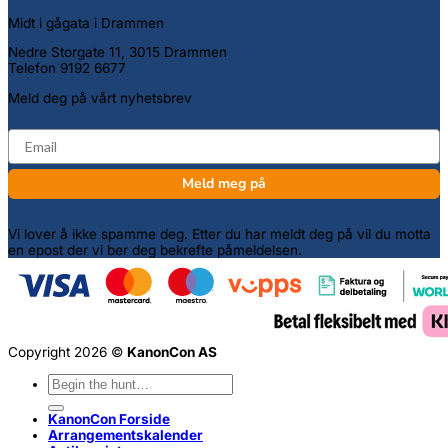
Midt i gågata i Drammen
Nedre Storgate 11, 3015 Drammen
Telefon 9192 6677
Meld deg på vårt nyhetsbrev
email
Meld meg på
Vi lover å ikke spamme deg. Etter du har meldt deg på vil du motta
en epost der vi ber deg bekrefte påmeldelsen.
Copyright 2026 ©
KanonCon AS
Søk
etter:
KanonCon Forside
Arrangementskalender