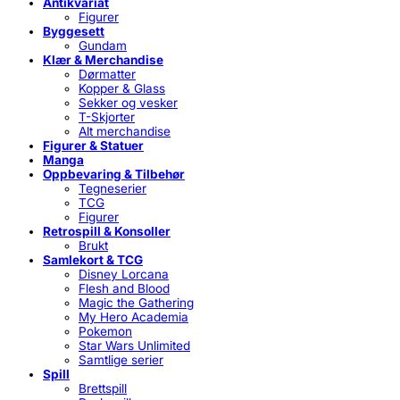
Antikvariat
Figurer
Byggesett
Gundam
Klær & Merchandise
Dørmatter
Kopper & Glass
Sekker og vesker
T-Skjorter
Alt merchandise
Figurer & Statuer
Manga
Oppbevaring & Tilbehør
Tegneserier
TCG
Figurer
Retrospill & Konsoller
Brukt
Samlekort & TCG
Disney Lorcana
Flesh and Blood
Magic the Gathering
My Hero Academia
Pokemon
Star Wars Unlimited
Samtlige serier
Spill
Brettspill