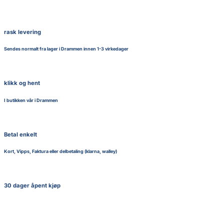
rask levering
Sendes normalt fra lager i Drammen innen 1-3 virkedager
klikk og hent
I butikken vår i Drammen
Betal enkelt
Kort, Vipps, Faktura eller delbetaling (klarna, walley)
30 dager åpent kjøp