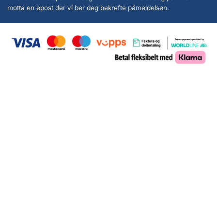
motta en epost der vi ber deg bekrefte påmeldelsen.
Copyright 2026 ©
KanonCon AS